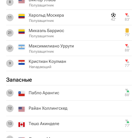
8
Полузащитник
Харольд Москера
11
42‎’‎
83‎’‎
Полузащитник
Михаэль Барриос
21
75‎’‎
Полузащитник
Максимилиано Уррути
37
88‎’‎
Полузащитник
Кристиан Коулман
9
77‎’‎
Нападающий
Запасные
Пабло Арангис
10
88‎’‎
Райан Холлингсхед
12
Тешо Акинделе
13
77‎’‎