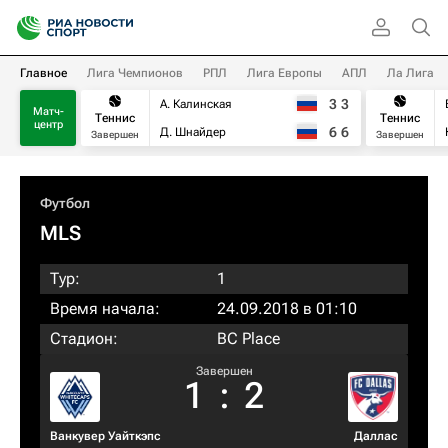
Главное
Лига Чемпионов
РПЛ
Лига Европы
АПЛ
Ла Лига
3
3
А. Калинская
Матч-
Теннис
Теннис
центр
6
6
Д. Шнайдер
Завершен
Завершен
Футбол
MLS
Тур:
1
Время начала:
24.09.2018 в 01:10
Стадион:
BC Place
Завершен
1
:
2
Ванкувер Уайткэпс
Даллас