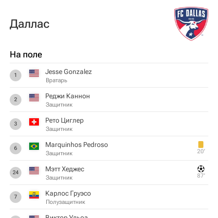
Даллас
На поле
Jesse Gonzalez
1
Вратарь
Реджи Каннон
2
Защитник
Рето Циглер
3
Защитник
Marquinhos Pedroso
6
20‎’‎
Защитник
Мэтт Хеджес
24
87‎’‎
Защитник
Карлос Груэсо
7
Полузащитник
Виктор Ульоа