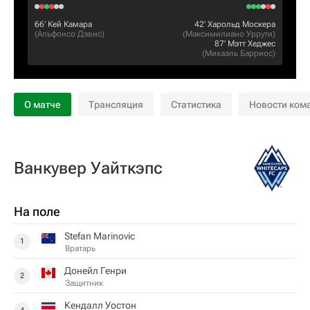
66‎’‎
Кей Камара
42‎’‎
Харольд Москера
(
Альфонсо Дэвис
)
(
Максимилиано Уррути
)
87‎’‎
Мэтт Хеджес
(
Михаэль Барриос
)
О матче
Трансляция
Статистика
Новости ком
Ванкувер Уайткэпс
На поле
Stefan Marinovic
1
Вратарь
Донейл Генри
2
Защитник
Кендалл Уостон