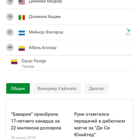
Джимми Маурер
14
Доминик Баджи
16
Мейнор Фигероа
31
83‎’‎
Абель Агилар
44
Oscar Pareja
Тренер
Общее
Ванкувер Уайткэпс
Даллас
"Бавария" приобрела
Руни отметился
17-летнего канадца за
передачей в дебютном
22 миллиона долларов
матче за "Ди Си
Юнайтед"
26 июля 2018