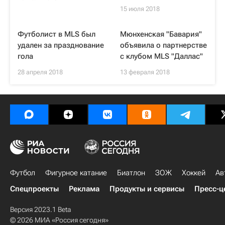
15 июля 2018
Футболист в MLS был
Мюнхенская "Бавария"
удален за празднование
объявила о партнерстве
гола
с клубом MLS "Даллас"
28 апреля 2018
13 февраля 2018
Футбол
Фигурное катание
Биатлон
ЗОЖ
Хоккей
Ав
Спецпроекты
Реклама
Продукты и сервисы
Пресс-ц
Версия 2023.1 Beta
© 2026 МИА «Россия сегодня»