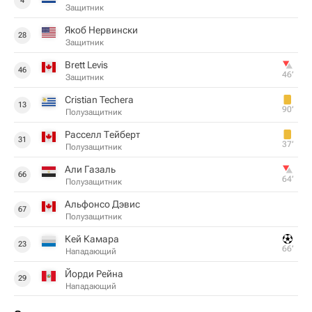
4
Защитник
Якоб Нервински
28
Защитник
Brett Levis
46
46‎’‎
Защитник
Cristian Techera
13
90‎’‎
Полузащитник
Расселл Тейберт
31
37‎’‎
Полузащитник
Али Газаль
66
64‎’‎
Полузащитник
Альфонсо Дэвис
67
Полузащитник
Кей Камара
23
66‎’‎
Нападающий
Йорди Рейна
29
Нападающий