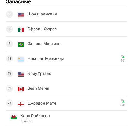
Запасные
Шон Франклин
3
Эфраин Хуарес
6
Фелипе Мартинс
8
Николас Мезквида
11
46‎’‎
Эриу Уртадо
19
Sean Melvin
39
Джордон Матч
77
64‎’‎
Карл Робинсон
Тренер