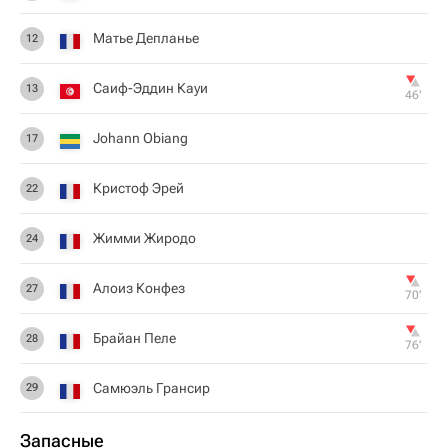
Матье Депланье
12
Саиф-Эддин Кауи
13
46‎’‎
Johann Obiang
17
Кристоф Эрей
22
Жимми Жиродо
24
Алоиз Конфез
27
70‎’‎
Брайан Пеле
28
76‎’‎
Самюэль Грансир
29
Запасные