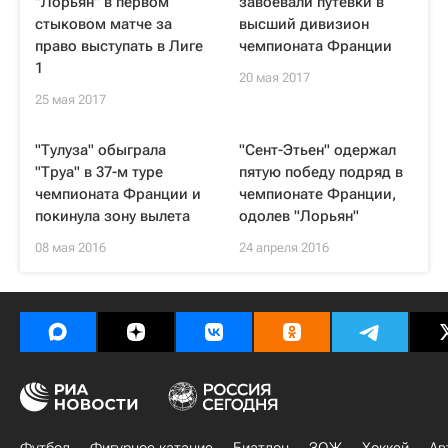
"Лорьян" в первом
завоевали путевки в
стыковом матче за
высший дивизион
право выступать в Лиге
чемпионата Франции
1
20 мая 2017
25 мая 2017
"Тулуза" обыграла
"Сент-Этьен" одержал
"Труа" в 37-м туре
пятую победу подряд в
чемпионата Франции и
чемпионате Франции,
покинула зону вылета
одолев "Лорьян"
08 мая 2016
24 апреля 2016