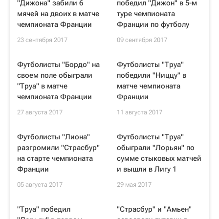
"Дижона" забили 6
победил "Дижон" в 5-м
мячей на двоих в матче
туре чемпионата
чемпионата Франции
Франции по футболу
23 сентября 2017
09 сентября 2017
Футболисты "Бордо" на
Футболисты "Труа"
своем поле обыграли
победили "Ниццу" в
"Труа" в матче
матче чемпионата
чемпионата Франции
Франции
27 августа 2017
11 августа 2017
Футболисты "Лиона"
Футболисты "Труа"
разгромили "Страсбур"
обыграли "Лорьян" по
на старте чемпионата
сумме стыковых матчей
Франции
и вышли в Лигу 1
05 августа 2017
29 мая 2017
"Труа" победил
"Страсбур" и "Амьен"