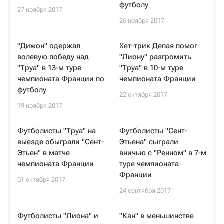
футболу
27 ноября 2017
26 ноября 2017
"Дижон" одержал
Хет-трик Депая помог
волевую победу над
"Лиону" разгромить
"Труа" в 13-м туре
"Труа" в 10-м туре
чемпионата Франции по
чемпионата Франции
футболу
22 октября 2017
19 ноября 2017
Футболисты "Труа" на
Футболисты "Сент-
выезде обыграли "Сент-
Этьена" сыграли
Этьен" в матче
вничью с "Ренном" в 7-м
чемпионата Франции
туре чемпионата
Франции
01 октября 2017
24 сентября 2017
Футболисты "Лиона" и
"Кан" в меньшинстве