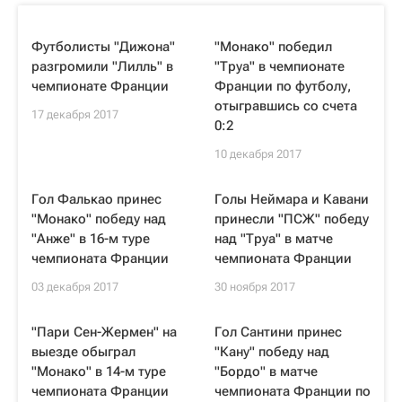
Футболисты "Дижона"
"Монако" победил
разгромили "Лилль" в
"Труа" в чемпионате
чемпионате Франции
Франции по футболу,
отыгравшись со счета
17 декабря 2017
0:2
10 декабря 2017
Гол Фалькао принес
Голы Неймара и Кавани
"Монако" победу над
принесли "ПСЖ" победу
"Анже" в 16-м туре
над "Труа" в матче
чемпионата Франции
чемпионата Франции
03 декабря 2017
30 ноября 2017
"Пари Сен-Жермен" на
Гол Сантини принес
выезде обыграл
"Кану" победу над
"Монако" в 14-м туре
"Бордо" в матче
чемпионата Франции
чемпионата Франции по