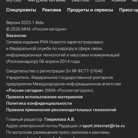
Футбол
Фигурное катание
Биатлон
ЗОЖ
Хоккей
Ав
Спецпроекты
Реклама
Продукты и сервисы
Пресс-ц
Версия 2023.1 Beta
© 2026 МИА «Россия сегодня»
Вакансии
Сетевое издание РИА Новости зарегистрировано
в Федеральной службе по надзору в сфере связи,
информационных технологий и массовых коммуникаций
(Роскомнадзор) 08 апреля 2014 года.
Свидетельство о регистрации Эл № ФС77-57640
Учредитель: Федеральное государственное унитарное
предприятие Международное информационное агентство
«Россия сегодня»
(МИА «Россия сегодня»).
Правила использования материалов
Политика конфиденциальности
Правила применения рекомендательных технологий
Главный редактор:
Гаврилова А.В.
Адрес электронной почты Редакции:
r-sport.internet@ria.ru
По вопросам размещения пресс-релизов и рекламы