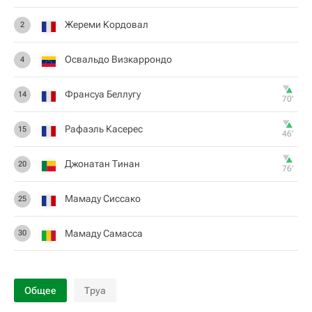
Жереми Кордовал
2
Освальдо Визкаррондо
4
Франсуа Беллугу
14
70‎’‎
Рафаэль Касерес
15
46‎’‎
Джонатан Тинан
20
76‎’‎
Мамаду Сиссако
25
Мамаду Самасса
30
Общее
Труа