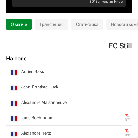
80‎’‎
Бенжамин Ниве
О матче
Трансляция
Статистика
Новости ком
FC Still
На поле
Adrien Bass
Jean-Baptiste Huck
Alexandre Maisonneuve
Ianis Boehmann
87‎’‎
Alexandre Heitz
83‎’‎