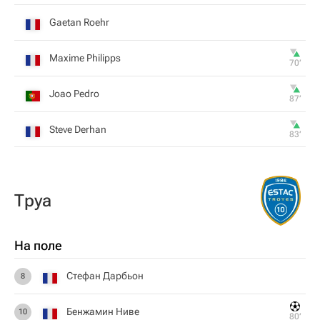
Gaetan Roehr
Maxime Philipps
70‎’‎
Joao Pedro
87‎’‎
Steve Derhan
83‎’‎
Труа
На поле
Стефан Дарбьон
8
Бенжамин Ниве
10
80‎’‎