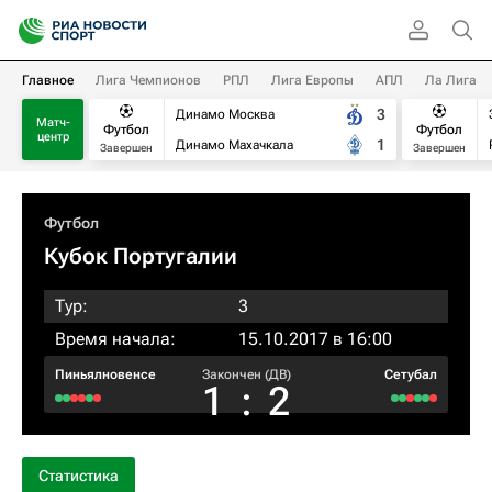
Главное
Лига Чемпионов
РПЛ
Лига Европы
АПЛ
Ла Лига
3
Динамо Москва
Матч-
Футбол
Футбол
центр
1
Динамо Махачкала
Завершен
Завершен
Футбол
Кубок Португалии
Тур:
3
Время начала:
15.10.2017 в 16:00
Пиньялновенсе
Закончен (ДВ)
Сетубал
1
:
2
Статистика