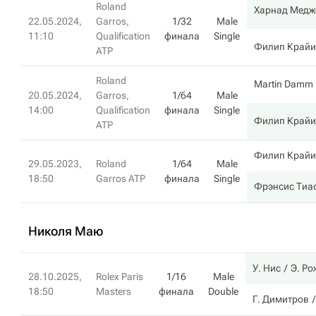
Roland
Харнад Медж
22.05.2024,
Garros,
1/32
Male
11:10
Qualification
финала
Single
Филип Крайи
ATP
Roland
Martin Damm
20.05.2024,
Garros,
1/64
Male
14:00
Qualification
финала
Single
Филип Крайи
ATP
Филип Крайи
29.05.2023,
Roland
1/64
Male
18:50
Garros ATP
финала
Single
Фрэнсис Тиа
Николя Маю
У. Нис
Э. Ро
28.10.2025,
Rolex Paris
1/16
Male
18:50
Masters
финала
Double
Г. Димитров