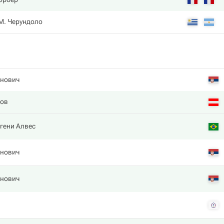
 М. Черундоло
нович
ов
гени Алвес
нович
нович