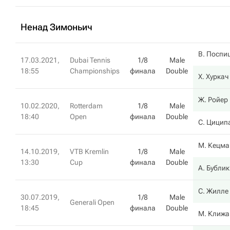
Ненад Зимоньич
В. Поспи
17.03.2021,
Dubai Tennis
1/8
Male
18:55
Championships
финала
Double
Х. Хуркач
Ж. Ройер
10.02.2020,
Rotterdam
1/8
Male
18:40
Open
финала
Double
С. Цицип
М. Кецма
14.10.2019,
VTB Kremlin
1/8
Male
13:30
Cup
финала
Double
А. Бублик
С. Жилле
30.07.2019,
1/8
Male
Generali Open
18:45
финала
Double
М. Клижа