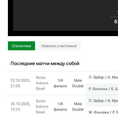
6
Статистика
Новости участников
Последние матчи между собой
П. Эрбер
Н. Ма
Swiss
23.10.2025,
1/4
Male
Indoors
21:05
финала
Double
Basel
Р. Бопанна
Б. 
П. Эрбер
Н. Ма
Swiss
20.10.2025,
1/8
Male
Indoors
15:15
финала
Double
Basel
Ж. Фонсека
Р. 