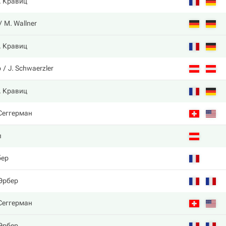
. Кравиц
M. Wallner
. Кравиц
р
J. Schwaerzler
. Кравиц
 Сеггерман
п
бер
 Эрбер
 Сеггерман
 Эрбер