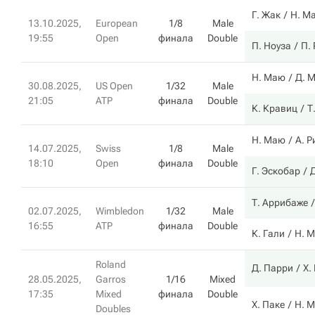
Г. Жак
Н. М
13.10.2025,
European
1/8
Male
19:55
Open
финала
Double
П. Ноуза
П.
Н. Маю
Д. 
30.08.2025,
US Open
1/32
Male
21:05
ATP
финала
Double
К. Кравиц
Т
Н. Маю
А. 
14.07.2025,
Swiss
1/8
Male
18:10
Open
финала
Double
Г. Эскобар
Т. Аррибаже
02.07.2025,
Wimbledon
1/32
Male
16:55
ATP
финала
Double
К. Гали
Н. 
Roland
Д. Парри
Х.
28.05.2025,
Garros
1/16
Mixed
17:35
Mixed
финала
Double
Х. Паке
Н. 
Doubles