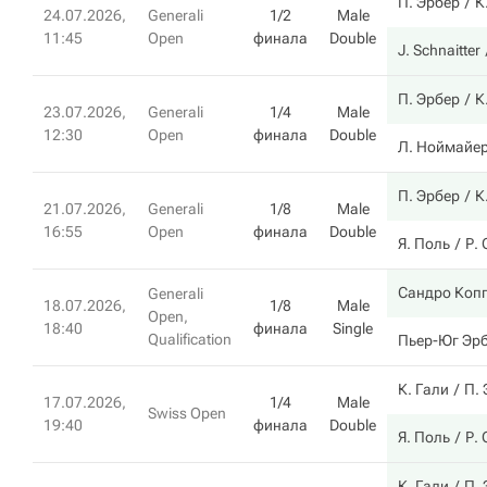
П. Эрбер
К
24.07.2026,
Generali
1/2
Male
11:45
Open
финала
Double
J. Schnaitter
П. Эрбер
К
23.07.2026,
Generali
1/4
Male
12:30
Open
финала
Double
Л. Ноймайе
П. Эрбер
К
21.07.2026,
Generali
1/8
Male
16:55
Open
финала
Double
Я. Поль
Р.
Сандро Коп
Generali
18.07.2026,
1/8
Male
Open,
18:40
финала
Single
Qualification
Пьер-Юг Эр
К. Гали
П.
17.07.2026,
1/4
Male
Swiss Open
19:40
финала
Double
Я. Поль
Р.
К. Гали
П.