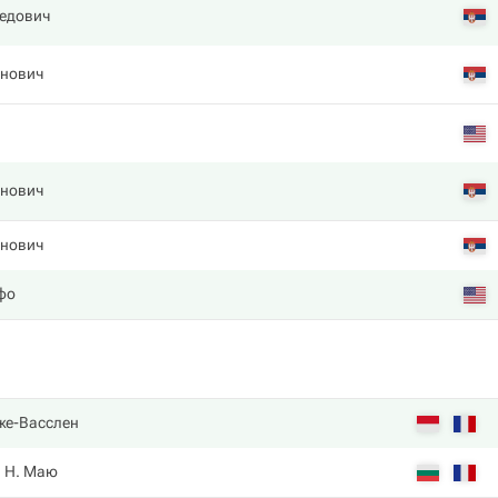
едович
нович
нович
нович
фо
же-Васслен
Н. Маю