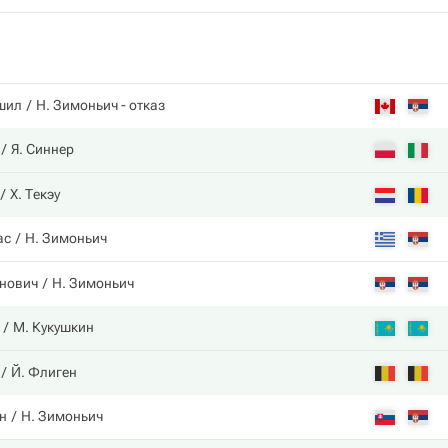
шил
Н. Зимоньич
- отказ
Я. Синнер
Х. Текэу
ас
Н. Зимоньич
нович
Н. Зимоньич
М. Кукушкин
Й. Флиген
н
Н. Зимоньич