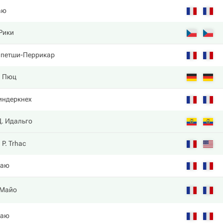
аю
 Рики
Мпетши-Перрикар
. Пюц
Риндеркнех
Д. Идальго
P. Trhac
Маю
 Майо
Маю