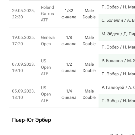
П. Эрбер
Н. Ма
Roland
29.05.2025,
1/32
Male
Garros
22:30
финала
Double
ATP
С. Болелли
А. 
М. Эбден
Д. Пи
19.05.2025,
Geneva
1/8
Male
17:20
Open
финала
Double
П. Эрбер
Н. Ма
Р. Бопанна
М. 
US
07.09.2023,
1/2
Male
Open
19:10
финала
Double
ATP
П. Эрбер
Н. Ма
Р. Галлоуэй
А. 
US
05.09.2023,
1/4
Male
Open
18:10
финала
Double
ATP
П. Эрбер
Н. Ма
Пьер-Юг Эрбер