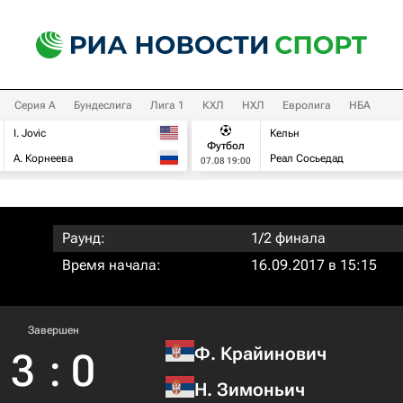
Серия А
Бундеслига
Лига 1
КХЛ
НХЛ
Евролига
НБА
I. Jovic
Кельн
Футбол
А. Корнеева
Реал Сосьедад
07.08 19:00
Раунд:
1/2 финала
Время начала:
16.09.2017 в 15:15
Завершен
Ф. Крайинович
3
:
0
Н. Зимоньич