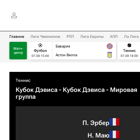
Главное
Лига Чемпионов
РПЛ
Лига Европы
АПЛ
Ла Лига
Бавария
Матч-
Футбол
Теннис
центр
Астон Вилла
07.08 15:00
07.08 18:00
Теннис
Кубок Дэвиса - Кубок Дэвиса - Мировая
группа
П. Эрбер
Н. Маю