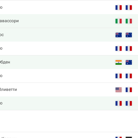
ю
Вавассори
рс
ю
Эбден
ю
Оливетти
ю