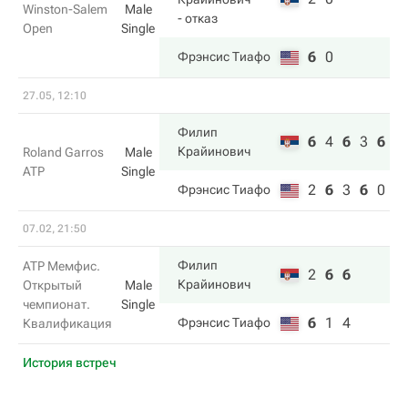
Winston-Salem
Male
- отказ
Open
Single
6
0
Фрэнсис Тиафо
27.05, 12:10
Филип
6
4
6
3
6
Крайинович
Roland Garros
Male
ATP
Single
2
6
3
6
0
Фрэнсис Тиафо
07.02, 21:50
Филип
ATP Мемфис.
2
6
6
Крайинович
Открытый
Male
чемпионат.
Single
6
1
4
Фрэнсис Тиафо
Квалификация
История встреч