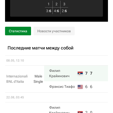
1
2
3
3
:
6
4
:
6
2
:
6
Статистика
Новости участников
Последние матчи между собой
08.05, 12:10
Филип
7
7
Крайинович
Internazionali
Male
BNL d'Italia
Single
6
6
Фрэнсис Тиафо
22.08, 03:45
Филип
2
0
Крайинович