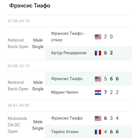
Фрэнсис Тиафо
07.08, 04:10
Фрэнсис Тиафо
-
2
0
отказ
National
Male
Bank Open
Single
6
2
Артур Риндеркнех
05.08, 02:15
5
6
6
Фрэнсис Тиафо
National
Male
Bank Open
Single
7
2
2
Марин Чилич
28.07, 04:05
6
3
4
Фрэнсис Тиафо
Mubadala
Male
Citi DC
Single
Open
4
6
6
Теренс Атман