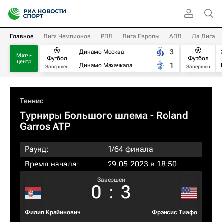
Главное
Лига Чемпионов
РПЛ
Лига Европы
АПЛ
Ла Лига
3
Динамо Москва
Матч-
Футбол
Футбол
центр
1
Динамо Махачкала
Завершен
Завершен
Теннис
Турниры Большого шлема
- Roland
Garros ATP
Раунд:
1/64 финала
Время начала:
29.05.2023 в 18:50
Завершен
0
:
3
Филип Крайинович
Фрэнсис Тиафо