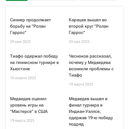
Синнер продолжает
Карацев вышел во
борьбу на "Ролан
второй круг "Ролан
Гаррос"
Гаррос"
29 мая 2023
29 мая 2023
Тиафо одержал победу
Чесноков рассказал,
на теннисном турнире в
почему у Медведева
Хьюстоне
возникли проблемы с
Тиафо
10 апреля 2023
19 марта 2023
Медведев оценил
Медведев вышел в
уровень игры на
финал турнира в
"Мастерсе" в США
Индиан-Уэллсе,
одержав 19-ю победу
19 марта 2023
подряд