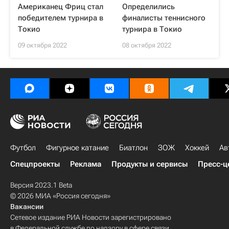
Американец Фриц стал
Определились
победителем турнира в
финалисты теннисного
Токио
турнира в Токио
09 октября 2022
08 октября 2022
Футбол
Фигурное катание
Биатлон
ЗОЖ
Хоккей
Ав
Спецпроекты
Реклама
Продукты и сервисы
Пресс-ц
Версия 2023.1 Beta
© 2026 МИА «Россия сегодня»
Вакансии
Сетевое издание РИА Новости зарегистрировано
в Федеральной службе по надзору в сфере связи,