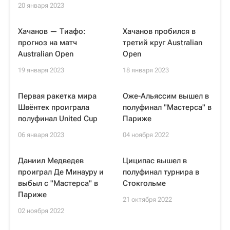
20 января 2023
Хачанов — Тиафо:
Хачанов пробился в
прогноз на матч
третий круг Australian
Australian Open
Open
19 января 2023
18 января 2023
Первая ракетка мира
Оже-Альяссим вышел в
Швёнтек проиграла
полуфинал "Мастерса" в
полуфинал United Cup
Париже
06 января 2023
04 ноября 2022
Даниил Медведев
Циципас вышел в
проиграл Де Минауру и
полуфинал турнира в
выбыл с "Мастерса" в
Стокгольме
Париже
21 октября 2022
02 ноября 2022