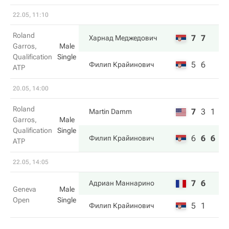
22.05, 11:10
Roland
7
7
Харнад Меджедович
Garros,
Male
Qualification
Single
5
6
Филип Крайинович
ATP
20.05, 14:00
Roland
7
3
1
Martin Damm
Garros,
Male
Qualification
Single
6
6
6
Филип Крайинович
ATP
22.05, 14:05
7
6
Адриан Маннарино
Geneva
Male
Open
Single
5
1
Филип Крайинович