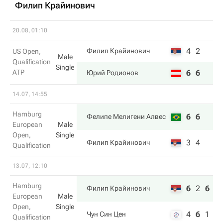
Филип Крайинович
20.08, 01:10
4
2
Филип Крайинович
US Open,
Male
Qualification
Single
ATP
6
6
Юрий Родионов
14.07, 14:55
Hamburg
6
6
Фелипе Мелигени Алвес
European
Male
Open,
Single
3
4
Филип Крайинович
Qualification
13.07, 12:10
Hamburg
6
2
6
Филип Крайинович
European
Male
Open,
Single
4
6
1
Чун Син Цен
Qualification