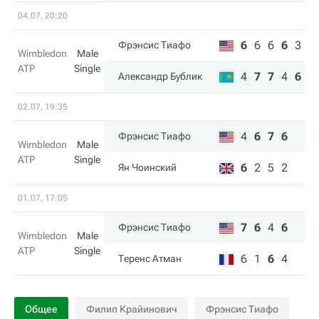
04.07, 20:20
6
6
6
6
3
Фрэнсис Тиафо
Wimbledon
Male
ATP
Single
4
7
7
4
6
Александр Бублик
02.07, 19:35
4
6
7
6
Фрэнсис Тиафо
Wimbledon
Male
ATP
Single
6
2
5
2
Ян Чоинский
01.07, 17:05
7
6
4
6
Фрэнсис Тиафо
Wimbledon
Male
ATP
Single
6
1
6
4
Теренс Атман
Общее
Филип Крайинович
Фрэнсис Тиафо