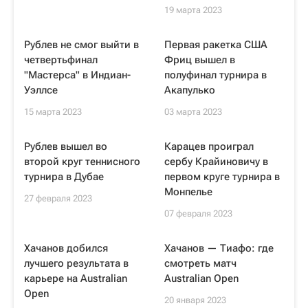
19 марта 2023
Рублев не смог выйти в
Первая ракетка США
четвертьфинал
Фриц вышел в
"Мастерса" в Индиан-
полуфинал турнира в
Уэллсе
Акапулько
15 марта 2023
03 марта 2023
Рублев вышел во
Карацев проиграл
второй круг теннисного
сербу Крайиновичу в
турнира в Дубае
первом круге турнира в
Монпелье
27 февраля 2023
07 февраля 2023
Хачанов добился
Хачанов — Тиафо: где
лучшего результата в
смотреть матч
карьере на Australian
Australian Open
Open
20 января 2023