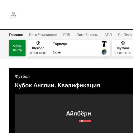
Главное
Лига Чемпионов
РПЛ
Лига Европы
АПЛ
Ла Лига
Торпедо
Матч-
Футбол
Футбол
центр
Сочи
08.08 18:00
07.08 15:00
Футбол
Кубок Англии. Квалификация
Айлбёри