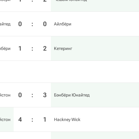
0
:
0
айтед
Айлбёри
1
:
2
лбёри
Кетеринг
0
:
3
йстон
Бэнбёри Юнайтед
4
:
1
йстон
Hackney Wick