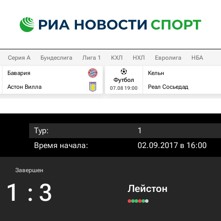
Серия А
Бундеслига
Лига 1
КХЛ
НХЛ
Евролига
НБА
Бавария
Кельн
Футбол
Астон Вилла
Реал Сосьедад
07.08 19:00
Тур:
1
Время начала:
02.09.2017 в 16:00
Завершен
1
:
3
Лейстон