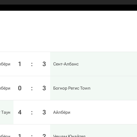
1
:
3
лбёри
Сент-Албанс
0
:
3
лбёри
Богнор Регис Town
4
:
3
 Таун
Айлбёри
1
:
2
лбёри
Чешам Юнайтед