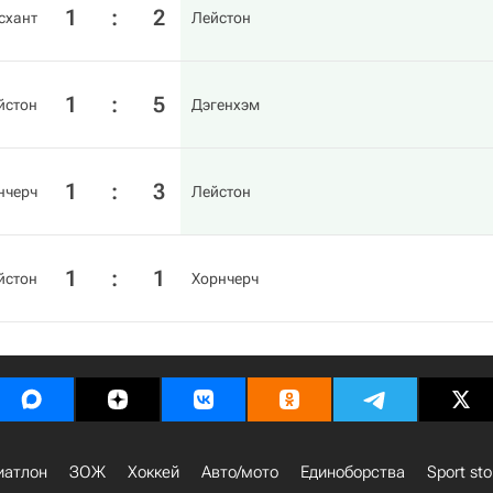
1
:
2
схант
Лейстон
1
:
5
йстон
Дэгенхэм
1
:
3
нчерч
Лейстон
1
:
1
йстон
Хорнчерч
иатлон
ЗОЖ
Хоккей
Авто/мото
Единоборства
Sport sto