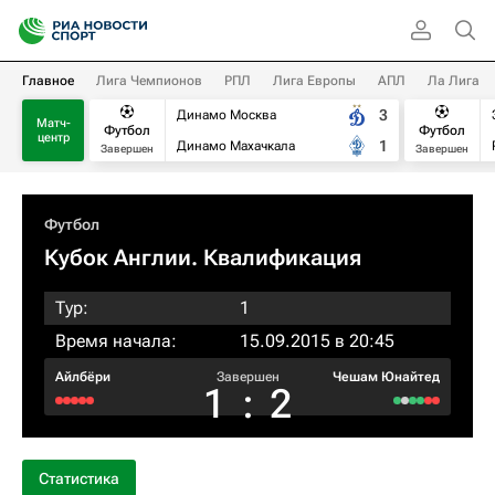
Главное
Лига Чемпионов
РПЛ
Лига Европы
АПЛ
Ла Лига
3
Динамо Москва
Матч-
Футбол
Футбол
центр
1
Динамо Махачкала
Завершен
Завершен
Футбол
Кубок Англии. Квалификация
Тур:
1
Время начала:
15.09.2015 в 20:45
Айлбёри
Завершен
Чешам Юнайтед
1
:
2
Статистика