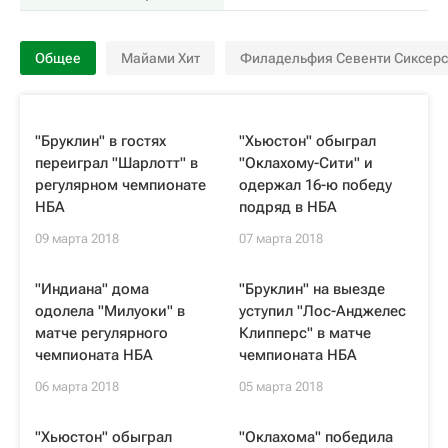
Общее
Майами Хит
Филадельфия Севенти Сиксерс
"Бруклин" в гостях
"Хьюстон" обыграл
переиграл "Шарлотт" в
"Оклахому-Сити" и
регулярном чемпионате
одержал 16-ю победу
НБА
подряд в НБА
09 марта 2018
07 марта 2018
"Индиана" дома
"Бруклин" на выезде
одолела "Милуоки" в
уступил "Лос-Анджелес
матче регулярного
Клипперс" в матче
чемпионата НБА
чемпионата НБА
06 марта 2018
05 марта 2018
"Хьюстон" обыграл
"Оклахома" победила