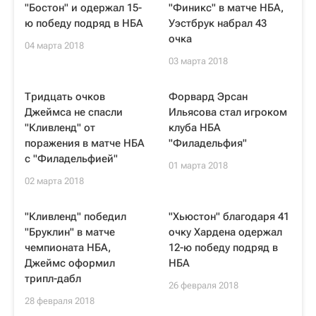
"Бостон" и одержал 15-
"Финикс" в матче НБА,
ю победу подряд в НБА
Уэстбрук набрал 43
очка
04 марта 2018
03 марта 2018
Тридцать очков
Форвард Эрсан
Джеймса не спасли
Ильясова стал игроком
"Кливленд" от
клуба НБА
поражения в матче НБА
"Филадельфия"
с "Филадельфией"
01 марта 2018
02 марта 2018
"Кливленд" победил
"Хьюстон" благодаря 41
"Бруклин" в матче
очку Хардена одержал
чемпионата НБА,
12-ю победу подряд в
Джеймс оформил
НБА
трипл-дабл
26 февраля 2018
28 февраля 2018