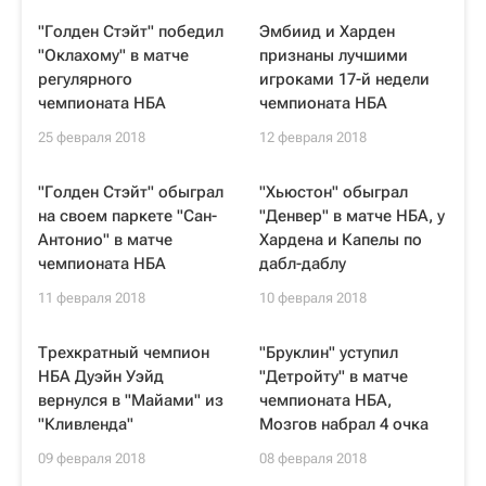
"Голден Стэйт" победил
Эмбиид и Харден
"Оклахому" в матче
признаны лучшими
регулярного
игроками 17-й недели
чемпионата НБА
чемпионата НБА
25 февраля 2018
12 февраля 2018
"Голден Стэйт" обыграл
"Хьюстон" обыграл
на своем паркете "Сан-
"Денвер" в матче НБА, у
Антонио" в матче
Хардена и Капелы по
чемпионата НБА
дабл-даблу
11 февраля 2018
10 февраля 2018
Трехкратный чемпион
"Бруклин" уступил
НБА Дуэйн Уэйд
"Детройту" в матче
вернулся в "Майами" из
чемпионата НБА,
"Кливленда"
Мозгов набрал 4 очка
09 февраля 2018
08 февраля 2018