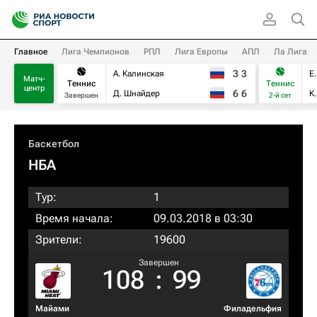
Главное
Лига Чемпионов
РПЛ
Лига Европы
АПЛ
Ла Лига
3
3
А. Калинская
Е
Матч-
Теннис
Теннис
центр
6
6
Д. Шнайдер
К
Завершен
2-й сет
Баскетбол
НБА
Тур:
1
Время начала:
09.03.2018 в 03:30
Зрители:
19600
Завершен
108
:
99
Майами
Филадельфия