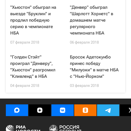
"Хьюстон" обыграл на
"Денвер" обыграл
выезде "Бруклин" и
"Шарлотт Хорнетс" в
продлил победную
домашнем матче
серию в чемпионате
регулярного
НБА
чемпионата НБА
07 февраля 2018
06 февраля 2018
"Голден Стэйт"
Бросок Адетокунбо
проиграл "Денверу",
принес победу
"Хьюстон" разгромил
"Милуоки" в матче НБА
"Кливленд" в НБА
с "Нью-Йорком"
04 февраля 2018
03 февраля 2018