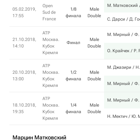
М. Матковский
Open
05.02.2019,
1/8
Male
Sud de
17:55
финала
Double
France
С. Дарси
Д. Г
ATP
М. Мирный
Ф.
21.10.2018,
Москва.
Male
Финал
14:10
Кубок
Double
О. Крайчек
Р.
Кремля
ATP
М. Джазири
Н
20.10.2018,
Москва.
1/2
Male
13:00
Кубок
финала
Double
М. Мирный
Ф.
Кремля
ATP
М. Мирный
Ф.
18.10.2018,
Москва.
1/4
Male
19:35
Кубок
финала
Double
Н. Мектич
Ю. 
Кремля
Марцин Матковский