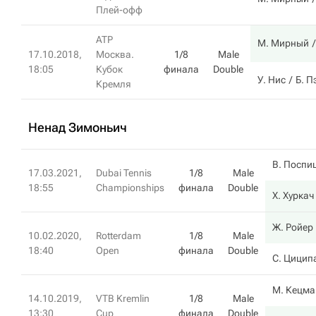
Плей-офф
ATP
М. Мирный
17.10.2018,
Москва.
1/8
Male
18:05
Кубок
финала
Double
У. Нис
Б. П
Кремля
Ненад Зимоньич
В. Поспи
17.03.2021,
Dubai Tennis
1/8
Male
18:55
Championships
финала
Double
Х. Хуркач
Ж. Ройер
10.02.2020,
Rotterdam
1/8
Male
18:40
Open
финала
Double
С. Цицип
М. Кецма
14.10.2019,
VTB Kremlin
1/8
Male
13:30
Cup
финала
Double