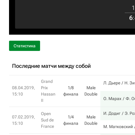
1
6
:
Статистика
Последние матчи между собой
Grand
Л. Дьере
Н. З
08.04.2019,
Prix
1/8
Male
15:10
Hassan
финала
Double
О. Марах
Ф. О
II
И. Додиг
Э. Р
Open
07.02.2019,
1/4
Male
Sud de
15:10
финала
Double
France
М. Матковский