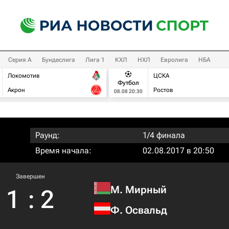
Серия А
Бундеслига
Лига 1
КХЛ
НХЛ
Евролига
НБА
Локомотив
ЦСКА
Футбол
Акрон
Ростов
08.08 20:30
Раунд:
1/4 финала
Время начала:
02.08.2017 в 20:50
Завершен
М. Мирный
1
:
2
Ф. Освальд