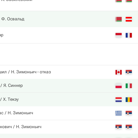
Ф. Освальд
эр
шил
Н. Зимоньич
- отказ
Я. Синнер
Х. Текэу
ас
Н. Зимоньич
нович
Н. Зимоньич