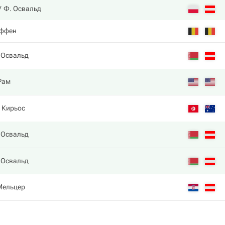
Ф. Освальд
оффен
 Освальд
 Рам
. Кирьос
 Освальд
 Освальд
Мельцер