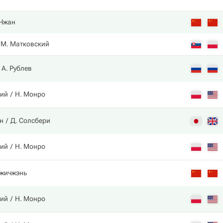
 Чжан
М. Матковский
А. Рублев
кий
Н. Монро
н
Д. Солсбери
кий
Н. Монро
Чжичжэнь
кий
Н. Монро