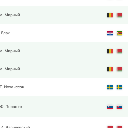
М. Мирный
. Блэк
М. Мирный
М. Мирный
Т. Йоханссон
Ф. Полашек
А. Василевский