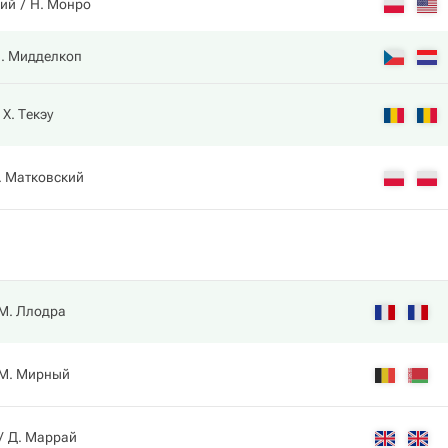
кий
Н. Монро
. Мидделкоп
Х. Текэу
. Матковский
М. Ллодра
М. Мирный
Д. Маррай