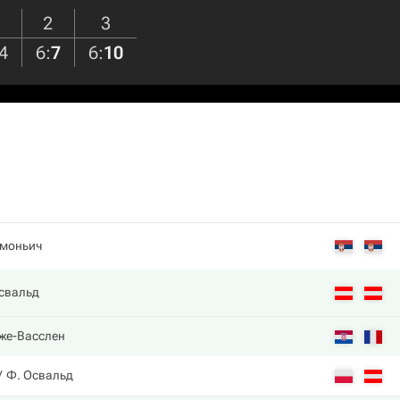
2
3
4
6
:
7
6
:
10
имоньич
свальд
оже-Васслен
Ф. Освальд