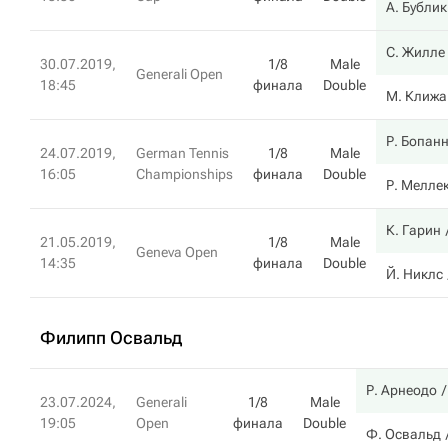
А. Бублик
С. Жилле
30.07.2019,
1/8
Male
Generali Open
18:45
финала
Double
М. Клижа
Р. Бопан
24.07.2019,
German Tennis
1/8
Male
16:05
Championships
финала
Double
Р. Мелле
К. Гарин
21.05.2019,
1/8
Male
Geneva Open
14:35
финала
Double
Й. Никлс
Филипп Освальд
Р. Арнеодо
23.07.2024,
Generali
1/8
Male
19:05
Open
финала
Double
Ф. Освальд