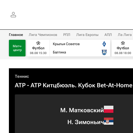
Главное
Лига Чемпионов
РПЛ
Лига Европы
АПЛ
Ла Лига
Крылья Советов
Матч-
Футбол
Футбол
центр
Балтика
08.08 15:30
08.08 18:00
Теннис
ATP
- ATP Китцбюэль. Кубок Bet-At-Home
М. Матковский
Н. Зимоньич