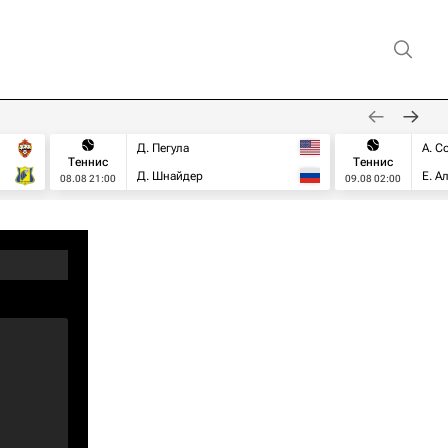
Д. Пегула
А. С
Теннис
Теннис
Д. Шнайдер
Е. А
08.08 21:00
09.08 02:00