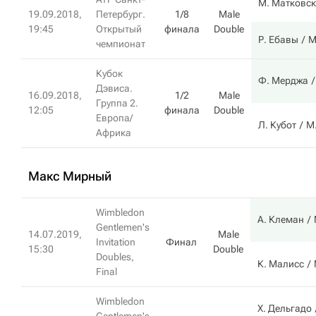
М. Матковс
19.09.2018,
Петербург.
1/8
Male
19:45
Открытый
финала
Double
Р. Ебавы
М
чемпионат
Кубок
Ф. Мерджа
Дэвиса.
16.09.2018,
1/2
Male
Группа 2.
12:05
финала
Double
Европа/
Л. Кубот
М
Африка
Макс Мирный
Wimbledon
А. Клеман
Gentlemen's
14.07.2019,
Male
Invitation
Финал
15:30
Double
Doubles,
К. Малисс
Final
Wimbledon
Х. Дельгадо