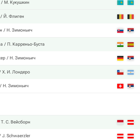
М. Кукушкин
Й. Флиген
н
Н. Зимоньич
на
П. Карреньо-Буста
кер
Н. Зимоньич
Х. И. Лондеро
Н. Зимоньич
Т. С. Вейсборн
J. Schwaerzler