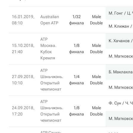
М. Гонг
Ц.
16.01.2019,
Australian
1/32
Male
08:10
Open ATP
финала
Double
М. Клижан
ATP
К. Хачанов
15.10.2018,
Москва.
1/8
Male
21:40
Кубок
финала
Double
М. Матковс
Кремля
ATP
Б. Маклахла
27.09.2018,
Шэньчжэнь.
1/4
Male
10:10
Открытый
финала
Double
М. Матковс
чемпионат
ATP
Ф. Сун
Ч. 
24.09.2018,
Шэньчжэнь.
1/8
Male
17:20
Открытый
финала
Double
М. Матковс
чемпионат
ATP Санкт-