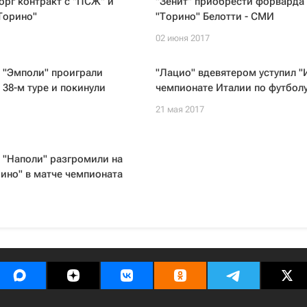
орг контракт с "ПСЖ" и
"Зенит" приобрести форварда
Торино"
"Торино" Белотти - СМИ
02 июня 2017
 "Эмполи" проиграли
"Лацио" вдевятером уступил "
 38-м туре и покинули
чемпионате Италии по футбол
21 мая 2017
 "Наполи" разгромили на
ино" в матче чемпионата