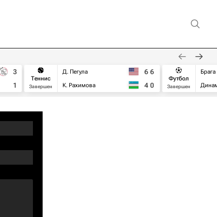
3
6
6
Д. Пегула
Брага
Теннис
Футбол
1
4
0
К. Рахимова
Дина
Завершен
Завершен