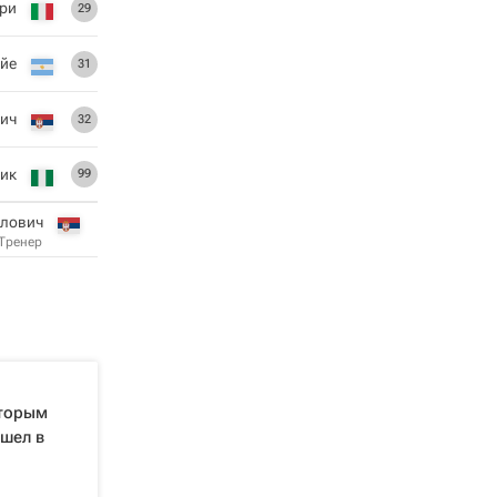
три
29
ойе
31
ич
32
ик
99
лович
Тренер
оторым
ешел в