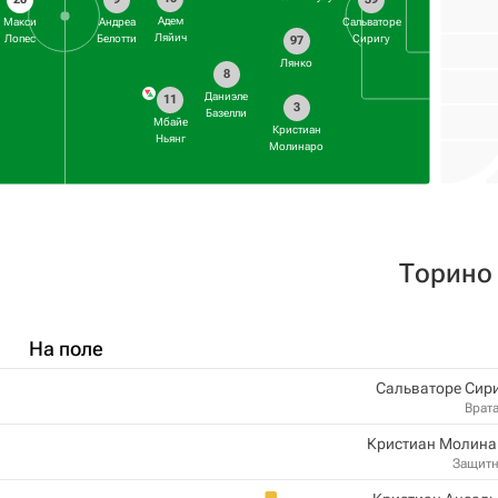
Адем
Макси
Андреа
Сальваторе
Ляйич
Лопес
Белотти
Сиригу
97
Лянко
8
Даниэле
11
3
Базелли
Мбайе
Кристиан
Ньянг
Молинаро
Торино
На поле
Сальваторе Сир
Врат
Кристиан Молина
Защит