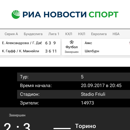
Серия А
Бундеслига
Лига 1
КХЛ
НХЛ
Евролига
НБА
6
3
9
Е. Александрова
Г. Дабровски
Аякс
Футбол
3
6
11
К. Гауфф
К. Макнейли
Шелбурн
Завершен
Тур:
5
Время начала:
20.09.2017 в 20:45
Стадион:
Stadio Friuli
Зрители:
14973
Завершен
2
:
3
Торино