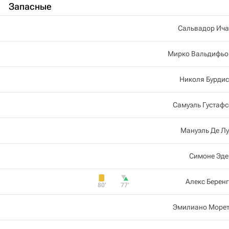
Запасные
Сальвадор Ича
Мирко Вальдифьо
Николя Бурди
Самуэль Густаф
Мануэль Де Л
Симоне Эде
Алекс Берен
80‎’‎
77‎’‎
Эмилиано Морет