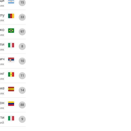
ди
15
ник
улу
33
ник
ко
97
ник
ли
8
ник
ич
10
ник
нг
11
ник
ьке
14
ник
он
88
ник
тти
9
ий