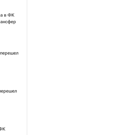
ра в ФК
трансфер
 перешел
перешел
 ФК