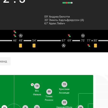
09‎’‎
Андреа Белотти
30‎’‎
Эмиль Хадльфредссон
(А)
67‎’‎
Адем Ляйич
46‎’‎
48‎’‎
54‎’‎
67‎’‎
69‎’‎
75‎’‎
77‎’‎
80‎’‎
манд
15
14
Кристиан
Яго
88
Ансальди
Фальке
Томас
Ринкон
33
Николя Н'Кулу
10
20
9
39