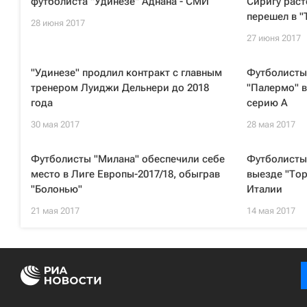
футболиста "Удинезе" Аднана - СМИ
Сиригу раст
перешел в "
28 июня 2017
27 июня 2017
"Удинезе" продлил контракт с главным
Футболисты
тренером Луиджи Дельнери до 2018
"Палермо" в
года
серию А
30 мая 2017
28 мая 2017
Футболисты "Милана" обеспечили себе
Футболисты
место в Лиге Европы-2017/18, обыграв
выезде "Тор
"Болонью"
Италии
21 мая 2017
14 мая 2017