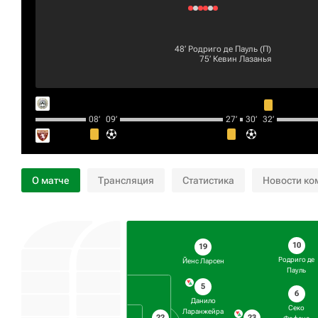
48‎’‎
Родриго де Пауль
(П)
75‎’‎
Кевин Лазанья
08‎’‎
09‎’‎
27‎’‎
30‎’‎
32‎’‎
О матче
Трансляция
Статистика
Новости ко
10
19
Родриго де
Йенс Ларсен
Пауль
5
6
Данило
Секо
Ларанжейра
22
23