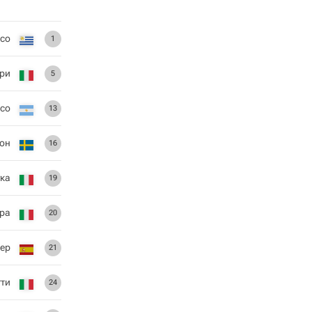
со
1
ри
5
ссо
13
сон
16
ука
19
ра
20
гер
21
ти
24