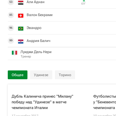
Али Аднан
53
69‎’‎
Валон Бехрами
85
Эвандро
96
Андрия Балич
99
Луиджи Дель Нери
Тренер
Общее
Удинезе
Торино
Дубль Калинича принес "Милану"
Футболисты
победу над "Удинезе" в матче
у "Беневент
чемпионата Италии
чемпионата
17 сентября 2017
10 сентября 2