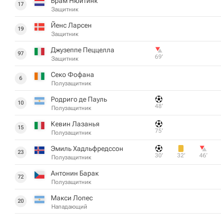
Брам Нюйтинк
17
Защитник
Йенс Ларсен
19
Защитник
Джузеппе Пеццелла
97
69‎’‎
Защитник
Секо Фофана
6
Полузащитник
Родриго де Пауль
10
48‎’‎
Полузащитник
Кевин Лазанья
15
75‎’‎
Полузащитник
Эмиль Хадльфредссон
23
30‎’‎
32‎’‎
46‎’‎
Полузащитник
Антонин Барак
72
Полузащитник
Макси Лопес
20
Нападающий