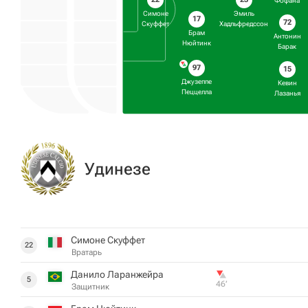
Фофана
Симоне
Эмиль
17
72
Скуффет
Хадльфредссон
Брам
Антонин
Нюйтинк
Барак
97
15
Джузеппе
Кевин
Пеццелла
Лазанья
Удинезе
Симоне Скуффет
22
Вратарь
Данило Ларанжейра
5
46‎’‎
Защитник