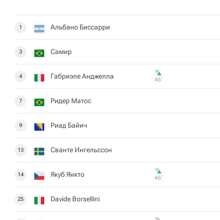
Альбано Биccарри
1
Самир
3
Габриэле Анджелла
4
46‎’‎
Ридер Матос
7
Риад Байич
9
Сванте Ингельссон
13
Якуб Янкто
14
46‎’‎
Davide Borsellini
25