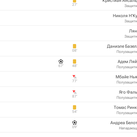
Кристиан Ансаль
27‎’‎
Защит
Николя Н'К
Защит
Лян
Защит
Даниэле Базел
08‎’‎
Полузащит
Адем Ляй
67‎’‎
48‎’‎
Полузащит
Мбайе Нья
77‎’‎
Полузащит
Яго Фал
87‎’‎
Полузащит
Томас Ринк
54‎’‎
Полузащит
Андреа Бело
09‎’‎
Нападающ