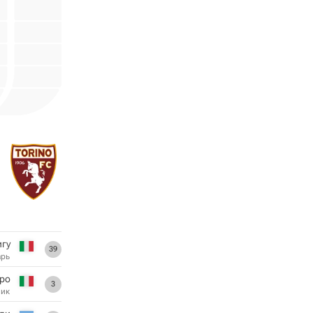
игу
39
арь
ро
3
ник