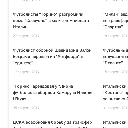
Футболисты "Торино" разгромили
"Милан" ве
дома "Сассуоло" в матче чемпионата
по трансфер
Италии
"Спартак"
27 августа 2017
18 августа 201
Футболист сборной Швейцарии Валон
Футбольный 
Бехрами перешел из "Уотфорда" в
полузащитни
"Удинезе"
"Леванте"
17 августа 2017
15 августа 201
"Торино" арендовал у "Лиона"
Итальянски
футболиста сборной Камеруна Николя
"Кротоне" а
Н'Кулу
защитника 
05 августа 2017
01 августа 201
ЦСКА возобновил борьбу за трансфер
Итальянский