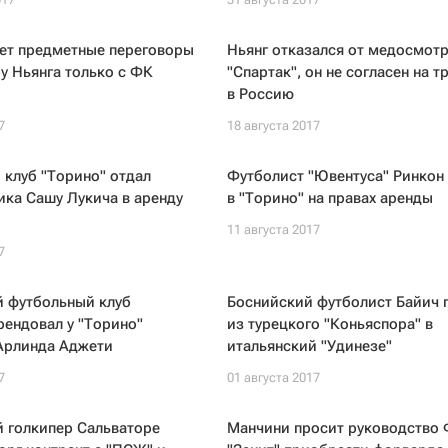
дет предметные переговоры
Ньянг отказался от медосмот
у Ньянга только с ФК
"Спартак", он не согласен на 
в Россию
7
18 августа 2017
клуб "Торино" отдал
Футболист "Ювентуса" Ринкон
ка Сашу Лукича в аренду
в "Торино" на правах аренды
11 августа 2017
7
й футбольный клуб
Боснийский футболист Байич 
рендовал у "Торино"
из турецкого "Коньяспора" в
Арлинда Аджети
итальянский "Удинезе"
7
01 августа 2017
 голкипер Сальваторе
Манчини просит руководство