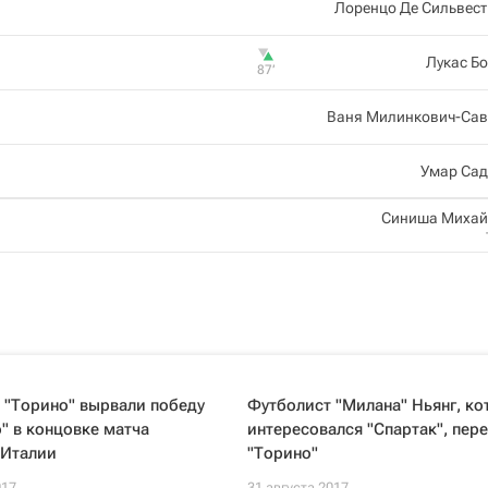
Лоренцо Де Сильвес
Лукас Б
87‎’‎
Ваня Милинкович-Сав
Умар Сад
Синиша Михай
 "Торино" вырвали победу
Футболист "Милана" Ньянг, к
о" в концовке матча
интересовался "Спартак", пер
 Италии
"Торино"
017
31 августа 2017