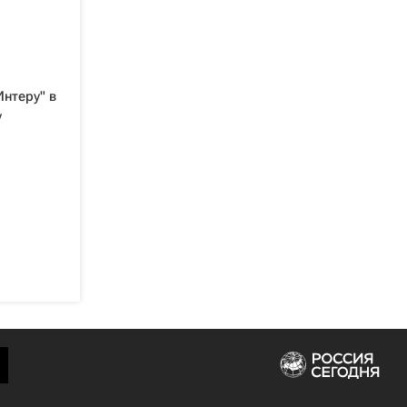
Интеру" в
у