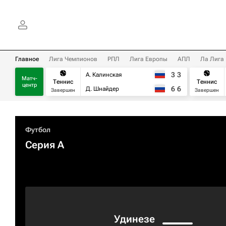
Главное
Лига Чемпионов
РПЛ
Лига Европы
АПЛ
Ла Лига
3
3
А. Калинская
Матч-
Теннис
Теннис
центр
6
6
Д. Шнайдер
Завершен
Завершен
Футбол
Серия А
Удинезе