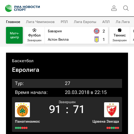
Главное
Лига Чемпионов
РПЛ
Лига Европы
АПЛ
Ла Лига
2
Бавария
Матч-
Футбол
Теннис
центр
1
Астон Вилла
Завершен
Завершен
Баскетбол
Евролига
Тур:
27
Время начала:
20.03.2018 в 22:15
Завершен
91
:
71
Панатинаикос
Црвена Звезда