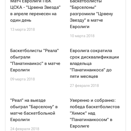
Матч Евролиги ПБК
Баскетболисты
ЦСКА - "Црвена Звезда"
"Барселоны"
в апреле перенесен на
разгромили "Црвену
один день
Звезду" в матче
Евролиги
13 марта 2018
10 марта 2018
Баскетболисты "Реала"
Евролига сократила
обыграли
срок дисквалификации
"Панатинаикос" в матче
владельца
Евролиги
"Панатинаикоса" до
пяти месяцев
09 марта 2018
27 февраля 2018
"Реал" на выезде
Уверенно и собранно:
обыграл "Барселону" в
победа баскетболистов
матче баскетбольной
"Химок" над
Евролиги
"Панатинаикосом" в
Евролиге
24 февраля 2018