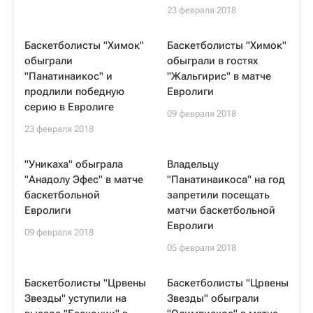
23 февраля 2018
Баскетболисты "Химок"
Баскетболисты "Химок"
обыграли
обыграли в гостях
"Панатинаикос" и
"Жальгирис" в матче
продлили победную
Евролиги
серию в Евролиге
09 февраля 2018
23 февраля 2018
"Уникаха" обыграла
Владельцу
"Анадолу Эфес" в матче
"Панатинаикоса" на год
баскетбольной
запретили посещать
Евролиги
матчи баскетбольной
Евролиги
09 февраля 2018
05 февраля 2018
Баскетболисты "Црвены
Баскетболисты "Црвены
Звезды" уступили на
Звезды" обыграли