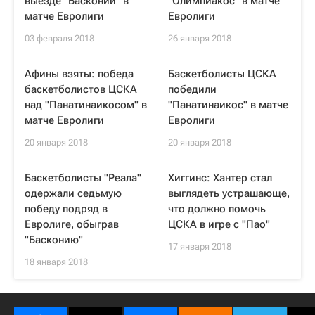
выезде "Басконии" в
"Олимпиакос" в матче
матче Евролиги
Евролиги
03 февраля 2018
26 января 2018
Афины взяты: победа
Баскетболисты ЦСКА
баскетболистов ЦСКА
победили
над "Панатинаикосом" в
"Панатинаикос" в матче
матче Евролиги
Евролиги
20 января 2018
20 января 2018
Баскетболисты "Реала"
Хиггинс: Хантер стал
одержали седьмую
выглядеть устрашающе,
победу подряд в
что должно помочь
Евролиге, обыграв
ЦСКА в игре с "Пао"
"Басконию"
17 января 2018
18 января 2018