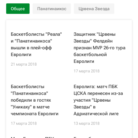
Общее
Панатинаикос
Црвена Звезда
Баскетболисты "Реала"
Защитник "Црвены
и "Панатинаикоса"
Звезды" Фелдейн
вышли в плей-офф
признан MVP 26-го тура
Евролиги
баскетбольной
Евролиги
21 марта 2018
17 марта 2018
Баскетболисты
Евролига: матч ПБК
"Панатинаикоса"
ЦСКА перенесен из-за
победили в гостях
участия "Црвены
"Уникаху" в матче
Звезды" в
чемпионата Евролиги
Адриатической лиге
17 марта 2018
13 марта 2018