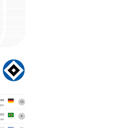
ек
13
арь
тос
6
ник