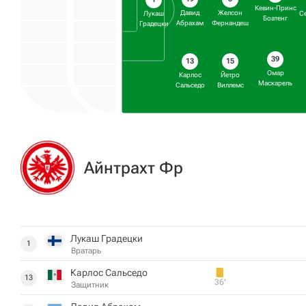
Кевин-Принс
Давид
Желсон
Лукаш
С
Боатенг
Абрахам
Фернандеш
Градецки
39
13
15
Омар
Карлос
Йетро
Маскарель
Сальседо
Виллемс
Айнтрахт Фр
Лукаш Градецки
1
Вратарь
Карлос Сальседо
13
36‎’‎
Защитник