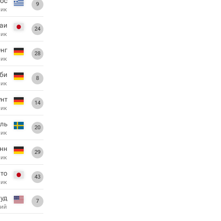
ос
9
ник
каи
24
ник
нг
28
ник
би
8
ник
унт
14
ник
ль
20
ник
нн
29
ник
Ито
43
ник
Вуд
7
ий