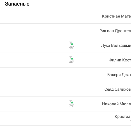
Запасные
Кристиан Мате
Рик ван Дронге
Лука Вальдшми
46‎’‎
Филип Кост
46‎’‎
Бакери Джа
Сеяд Салихов
Николай Мюлл
79‎’‎
Кристиа