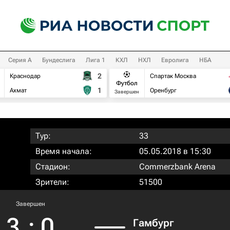
Серия А
Бундеслига
Лига 1
КХЛ
НХЛ
Евролига
НБА
2
Краснодар
Спартак Москва
Футбол
1
Ахмат
Оренбург
Завершен
Тур:
33
Время начала:
05.05.2018 в 15:30
Стадион:
Commerzbank Arena
Зрители:
51500
Завершен
3
:
0
Гамбург