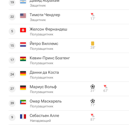
Давид Абрахам
19
Защитник
Тимоти Чендлер
22
17‎’‎
Защитник
Желсон Фернандеш
5
Полузащитник
Йетро Виллемс
15
28‎’‎
Полузащитник
Кевин-Принс Боатенг
17
Полузащитник
Данни да Коста
24
Полузащитник
Мариус Вольф
27
31‎’‎
67‎’‎
Полузащитник
Омар Маскарель
39
77‎’‎
Полузащитник
Себастьен Алле
9
87‎’‎
Нападающий