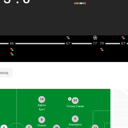
46‎’‎
67‎’‎
77‎’‎
79‎’‎
87‎’‎
манд
14
24
Аарон
Готоку Сакаи
Хунт
9
8
Кириакос
Льюис
9
7
29
13