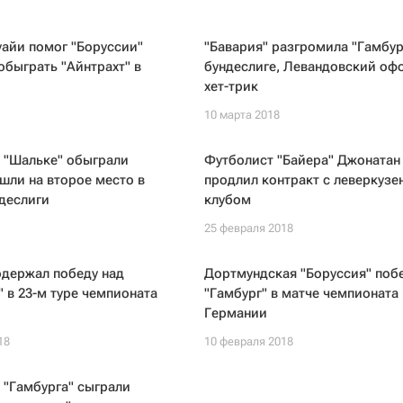
айи помог "Боруссии"
"Бавария" разгромила "Гамбур
обыграть "Айнтрахт" в
бундеслиге, Левандовский оф
хет-трик
10 марта 2018
 "Шальке" обыграли
Футболист "Байера" Джонатан
ышли на второе место в
продлил контракт с леверкузе
деслиги
клубом
25 февраля 2018
одержал победу над
Дортмундская "Боруссия" поб
 в 23-м туре чемпионата
"Гамбург" в матче чемпионата
Германии
18
10 февраля 2018
 "Гамбурга" сыграли