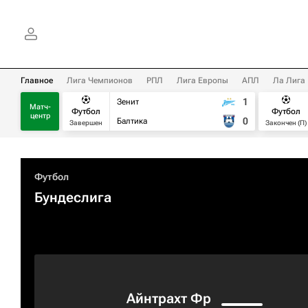
Главное
Лига Чемпионов
РПЛ
Лига Европы
АПЛ
Ла Лига
1
Зенит
Матч-
Футбол
Футбол
центр
0
Балтика
Завершен
Закончен (П)
Футбол
Бундеслига
Айнтрахт Фр