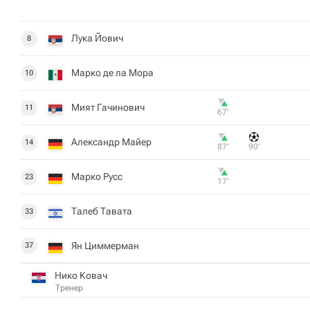
Лука Йович
8
Марко де ла Мора
10
Мият Гачинович
11
67‎’‎
Александр Майер
14
87‎’‎
90‎’‎
Марко Русс
23
17‎’‎
Талеб Тавата
33
Ян Циммерман
37
Нико Ковач
Тренер