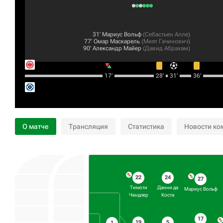
31‎’‎
Мариус Вольф
(
Себастьен Алле
)
77‎’‎
Омар Маскарель
(
Мият Гачинович
)
90‎’‎
Александр Майер
(
Давид Абрахам
)
17‎’‎
28‎’‎
31‎’‎
36‎’‎
О матче
Трансляция
Статистика
Новости ко
22
24
27
Тимоти
Данни да
Мариус Вольф
Чендлер
Коста
17
19
5
1