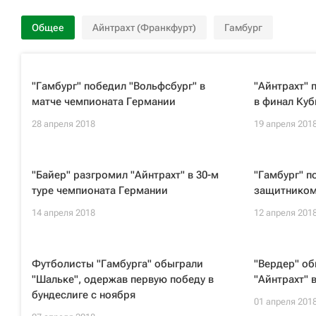
Общее
Айнтрахт (Франкфурт)
Гамбург
"Гамбург" победил "Вольфсбург" в
"Айнтрахт" 
матче чемпионата Германии
в финал Куб
28 апреля 2018
19 апреля 201
"Байер" разгромил "Айнтрахт" в 30-м
"Гамбург" п
туре чемпионата Германии
защитником
14 апреля 2018
12 апреля 201
Футболисты "Гамбурга" обыграли
"Вердер" о
"Шальке", одержав первую победу в
"Айнтрахт" 
бундеслиге с ноября
01 апреля 201