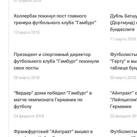
07 апреля 2018
Холлербах покинул пост главного
Дубль Батшу
тренера футбольного клуба "Гамбург"
(Дортмунд) 
бундеслиге
13 марта 2018
11 марта 2018
Президент и спортивный директор
Футболисты
футбольного клуба "Гамбург" покинули
"Герту" и в
свои посты
таблице бун
08 марта 2018
03 марта 2018
"Вердер" дома победил "Гамбург" в
"Айнтрахт" 
матче чемпионата Германии по
"Лейпцигом"
футболу
Германии
24 февраля 2018
20 февраля 20
Франкфуртский "Айнтрахт" вышел в
Футболисты