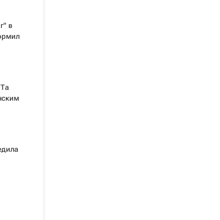
г" в
ормил
 Та
нским
едила