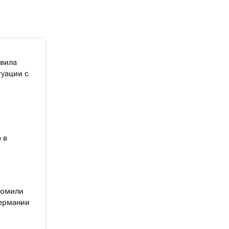
явила
туации с
 в
ромили
Германии