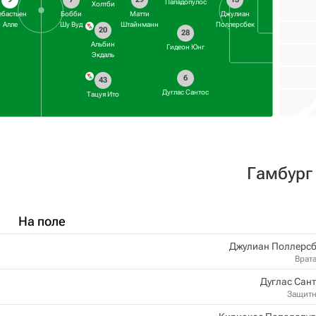
Пападопулос
Холтби
ебастьен
Бобби
Матти
Джулиан
Алле
Шу Вуд
Штайнманн
Поллерсбек
20
28
Альбин
Гидеон Юнг
Экдаль
6
43
Дуглас Сантос
Тацуя Ито
Гамбург
На поле
Джулиан Поллерсб
Врат
Дуглас Сан
Защит