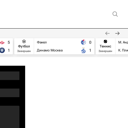
5
0
Факел
М. Ан
Футбол
Теннис
1
1
Динамо Москва
К. Пл
Завершен
Завершен