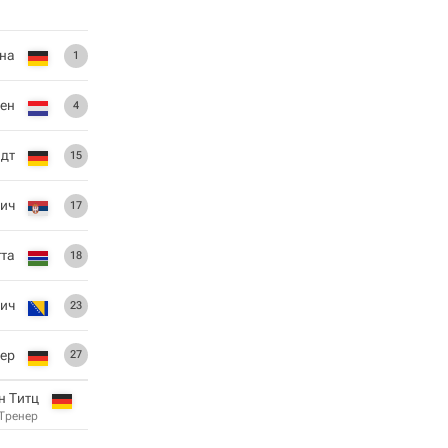
на
1
лен
4
дт
15
ич
17
тта
18
ич
23
ер
27
н Титц
Тренер