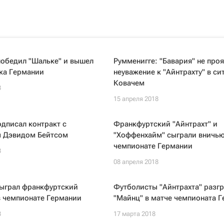
победил "Шальке" и вышел
Румменигге: "Бавария" не про
ка Германии
неуважение к "Айнтрахту" в си
Ковачем
8
15 апреля 2018
одписал контракт с
Франкфуртский "Айнтрахт" и
 Дэвидом Бейтсом
"Хоффенхайм" сыграли вничью
чемпионате Германии
8
08 апреля 2018
быграл франкфуртский
Футболисты "Айнтрахта" разг
в чемпионате Германии
"Майнц" в матче чемпионата 
8
17 марта 2018