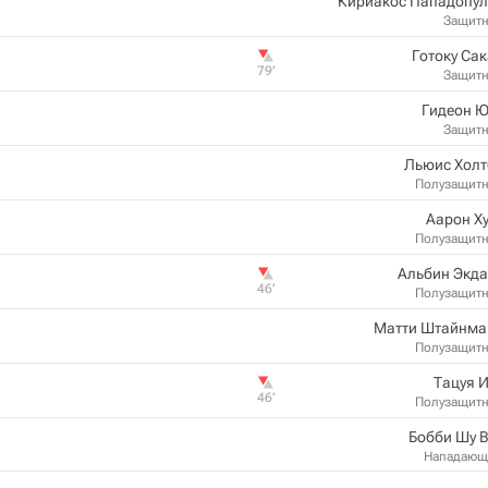
Кириакос Пападопул
Защит
Готоку Са
79‎’‎
Защит
Гидеон Ю
Защит
Льюис Холт
Полузащит
Аарон Х
Полузащит
Альбин Экда
46‎’‎
Полузащит
Матти Штайнма
Полузащит
Тацуя 
46‎’‎
Полузащит
Бобби Шу 
Нападающ