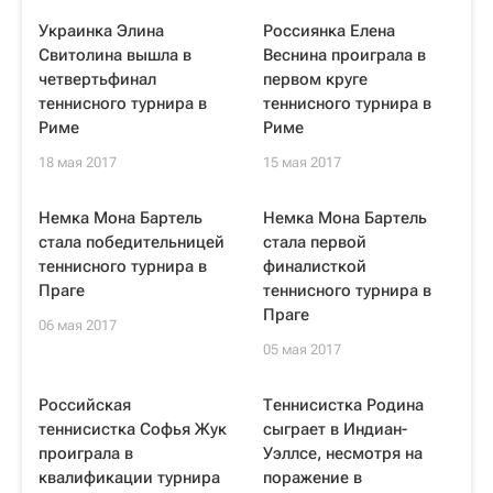
Украинка Элина
Россиянка Елена
Свитолина вышла в
Веснина проиграла в
четвертьфинал
первом круге
теннисного турнира в
теннисного турнира в
Риме
Риме
18 мая 2017
15 мая 2017
Немка Мона Бартель
Немка Мона Бартель
стала победительницей
стала первой
теннисного турнира в
финалисткой
Праге
теннисного турнира в
Праге
06 мая 2017
05 мая 2017
Российская
Теннисистка Родина
теннисистка Софья Жук
сыграет в Индиан-
проиграла в
Уэллсе, несмотря на
квалификации турнира
поражение в