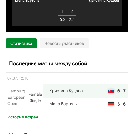
Мона Бартель
Кристина Куцова
1
2
6
:
2
7
:
5
Статистика
Новости участников
Последние матчи между собой
07.07, 12:10
6
7
Кристина Куцова
Hamburg
Female
European
Single
Open
3
6
Мона Бартель
История встреч