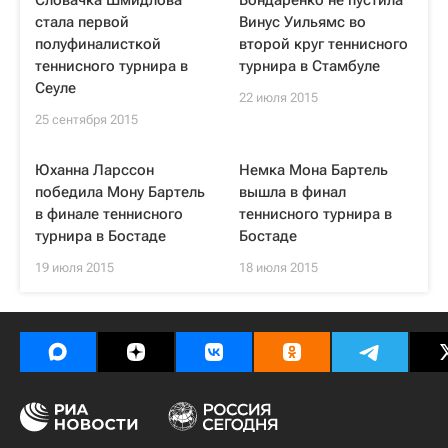
Словачка Шмидлова
Бондаренко не пустила
стала первой
Винус Уильямс во
полуфиналисткой
второй круг теннисного
теннисного турнира в
турнира в Стамбуле
Сеуле
22 июля 2015
25 сентября 2015
Юханна Ларссон
Немка Мона Бартель
победила Мону Бартель
вышла в финал
в финале теннисного
теннисного турнира в
турнира в Бостаде
Бостаде
19 июля 2015
18 июля 2015