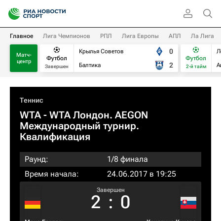
Главное
Лига Чемпионов
РПЛ
Лига Европы
АПЛ
Ла Лига
0
Крылья Советов
Л
Матч-
Футбол
Футбол
центр
2
Балтика
А
Завершен
2-й тайм
Теннис
WTA
- WTA Лондон. AEGON
Международный турнир.
Квалификация
Раунд:
1/8 финала
Время начала:
24.06.2017 в 19:25
Завершен
2
:
0