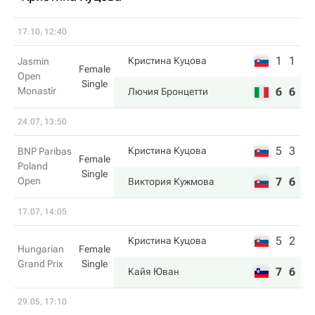
17.10, 12:40
1
1
Кристина Куцова
Jasmin
Female
Open
Single
Monastir
6
6
Лючия Бронцетти
24.07, 13:50
5
3
Кристина Куцова
BNP Paribas
Female
Poland
Single
Open
7
6
Виктория Кужмова
17.07, 14:05
5
2
Кристина Куцова
Hungarian
Female
Grand Prix
Single
7
6
Кайя Юван
29.05, 17:10