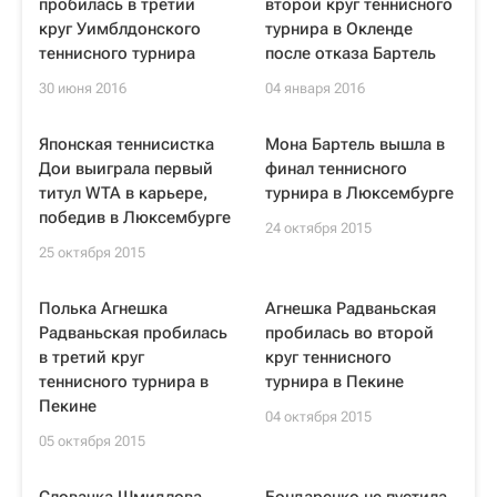
пробилась в третий
второй круг теннисного
круг Уимблдонского
турнира в Окленде
теннисного турнира
после отказа Бартель
30 июня 2016
04 января 2016
Японская теннисистка
Мона Бартель вышла в
Дои выиграла первый
финал теннисного
титул WTA в карьере,
турнира в Люксембурге
победив в Люксембурге
24 октября 2015
25 октября 2015
Полька Агнешка
Агнешка Радваньская
Радваньская пробилась
пробилась во второй
в третий круг
круг теннисного
теннисного турнира в
турнира в Пекине
Пекине
04 октября 2015
05 октября 2015