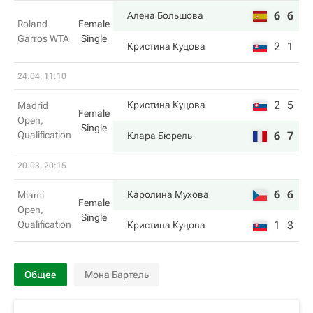
6
6
Алена Большова
Roland
Female
Garros WTA
Single
2
1
Кристина Куцова
24.04, 11:10
2
5
Кристина Куцова
Madrid
Female
Open,
Single
Qualification
6
7
Клара Бюрель
20.03, 20:15
6
6
Каролина Мухова
Miami
Female
Open,
Single
Qualification
1
3
Кристина Куцова
Общее
Мона Бартель