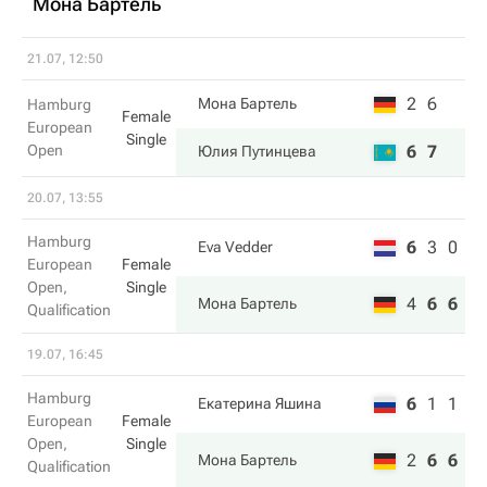
Мона Бартель
21.07, 12:50
2
6
Мона Бартель
Hamburg
Female
European
Single
Open
6
7
Юлия Путинцева
20.07, 13:55
Hamburg
6
3
0
Eva Vedder
European
Female
Open,
Single
4
6
6
Мона Бартель
Qualification
19.07, 16:45
Hamburg
6
1
1
Екатерина Яшина
European
Female
Open,
Single
2
6
6
Мона Бартель
Qualification