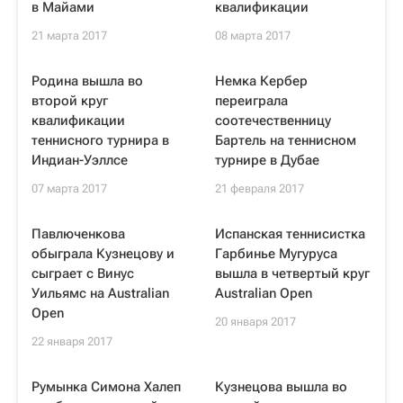
в Майами
квалификации
21 марта 2017
08 марта 2017
Родина вышла во
Немка Кербер
второй круг
переиграла
квалификации
соотечественницу
теннисного турнира в
Бартель на теннисном
Индиан-Уэллсе
турнире в Дубае
07 марта 2017
21 февраля 2017
Павлюченкова
Испанская теннисистка
обыграла Кузнецову и
Гарбинье Мугуруса
сыграет с Винус
вышла в четвертый круг
Уильямс на Australian
Australian Open
Open
20 января 2017
22 января 2017
Румынка Симона Халеп
Кузнецова вышла во