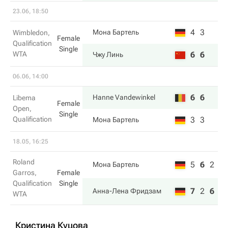
23.06, 18:50
4
3
Мона Бартель
Wimbledon,
Female
Qualification
Single
WTA
6
6
Чжу Линь
06.06, 14:00
6
6
Hanne Vandewinkel
Libema
Female
Open,
Single
Qualification
3
3
Мона Бартель
18.05, 16:25
Roland
5
6
2
Мона Бартель
Garros,
Female
Qualification
Single
7
2
6
Анна-Лена Фридзам
WTA
Кристина Куцова