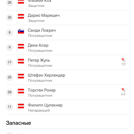
Фабиан Кох
26
Защитник
Дарио Марешич
35
Защитник
Санди Ловрич
8
Полузащитник
Дени Алар
9
Полузащитник
Петер Жуль
17
70‎’‎
Полузащитник
Штефан Хирлендер
25
Полузащитник
Торстен Рохер
29
64‎’‎
Полузащитник
Филипп Цулехнер
11
Нападающий
Запасные