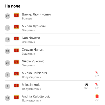
На поле
Дамир Люлянович
27
Вратарь
Милан Дурисич
11
Защитник
Ivan Novovic
14
Защитник
Стефан Чичмил
20
Защитник
Nikola Vukcevic
21
Защитник
Мирко Райчевич
6
76‎’‎
Полузащитник
Milos Krkotic
7
02‎’‎
63‎’‎
Полузащитник
Andrija Kaludjerovic
13
90‎’‎
Полузащитник