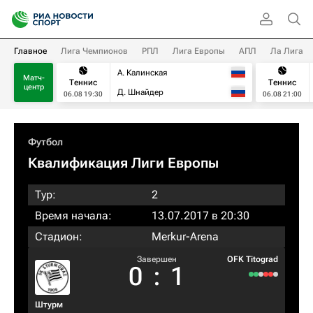
Главное
Лига Чемпионов
РПЛ
Лига Европы
АПЛ
Ла Лига
А. Калинская
Матч-
Теннис
Теннис
центр
Д. Шнайдер
06.08 19:30
06.08 21:00
Футбол
Квалификация Лиги Европы
Тур:
2
Время начала:
13.07.2017 в 20:30
Стадион:
Merkur-Arena
Завершен
OFK Titograd
0
:
1
Штурм