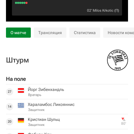
02‎’‎
Milos Krkotic
(П)
О матче
Трансляция
Статистика
Новости ком
Штурм
На поле
Йорг Зибенхандль
27
Вратарь
Хараламбос Ликояннис
14
Защитник
Кристиан Шульц
20
80‎’‎
Защитник