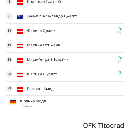
Кристиан Гратцей
1
Джеймс Александр Джегго
6
Филипп Хуспек
18
70‎’‎
Марвин Поцманн
19
Марк-Андре Шмербек
24
64‎’‎
Фабиан Шуберт
28
80‎’‎
Романо Шмид
39
Франко Фода
Тренер
OFK Titograd