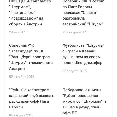
ПФК ЦСКА сыграет со
Соперник ФК "Ростов"
"Штурмом",
по Лиге Европы
"Партизаном",
пражская "Спарта"
"Краснодаром" на
разгромила
сборах в Австрии
австрийский "Штурм"
29 мая 2017
28 января 2017
Соперник ФК
Футболисты "Штурма"
"Краснодар" по ЛЕ
сыграли в Казани
"Зальцбург" проиграл
лучше, чем на своем
"Штурму" в чемпионате
поле - Шпендльхофер
Австрии
06 августа 2015
02 октября 2016
"Рубин" с характером:
Победоносная ничья:
казанский клуб вышел в
"Рубин" разошелся
раунд плей-офф Лиги
миром со "Штурмом" и
Европы
вышел в раунд плей-
офф ЛЕ
06 августа 2015