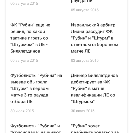
раунда ЛЕ
06 августа 2015
05 августа 2015
ФК "Рубин" еще не
Израильский арбитр
решил, по какой
Лиани рассудит ФК
тактике играть со
"Рубин" и "Штурм" в
"Штурмом" в ЛЕ -
ответном отборочном
Билялетдинов
матче ЛЕ
05 августа 2015
03 августа 2015
Футболисты "Рубина" на
Динияр Билялетдинов
выезде обыграли
дебютирует за ФК
"Штурм" в первом
"Рубин" в матче
матче 3-го раунда
квалификации ЛЕ со
отбора ЛЕ
"Штурмом"
30 июля 2015
30 июля 2015
Футболисты "Рубина" и
"Рубин" хочет
"Краснодара" начинают
реабилитироваться за