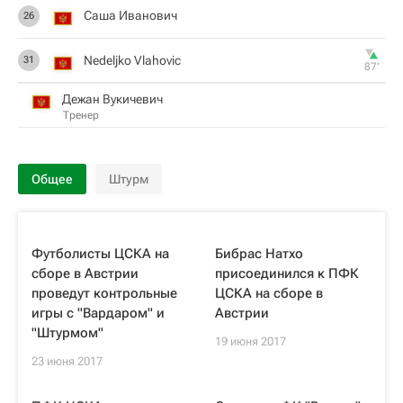
Саша Иванович
26
Nedeljko Vlahovic
31
87‎’‎
Дежан Вукичевич
Тренер
Общее
Штурм
Футболисты ЦСКА на
Бибрас Натхо
сборе в Австрии
присоединился к ПФК
проведут контрольные
ЦСКА на сборе в
игры с "Вардаром" и
Австрии
"Штурмом"
19 июня 2017
23 июня 2017