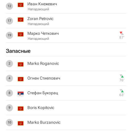
Иван Кнежевич
12
Нападающий
Zoran Petrovic
17
Нападающий
Марко Четкович
19
87‎’‎
Нападающий
Запасные
Marko Roganovic
2
Огнен Стиепович
4
76‎’‎
Стефан Букорац
8
63‎’‎
Boris Kopitovic
9
Marko Burzanovic
10