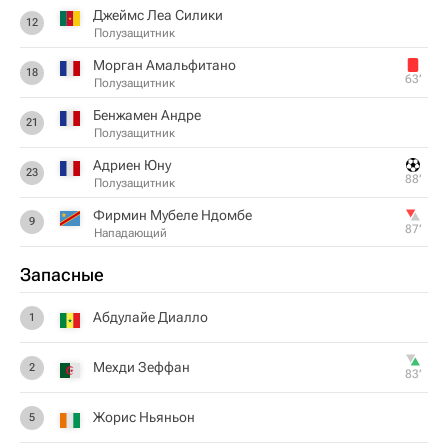
Джеймс Леа Силики
12
Полузащитник
Морган Амальфитано
18
63‎’‎
Полузащитник
Бенжамен Андре
21
Полузащитник
Адриен Юну
23
88‎’‎
Полузащитник
Фирмин Мубеле Ндомбе
9
87‎’‎
Нападающий
Запасные
Абдулайе Диалло
1
Мехди Зеффан
2
83‎’‎
Жорис Ньяньон
5