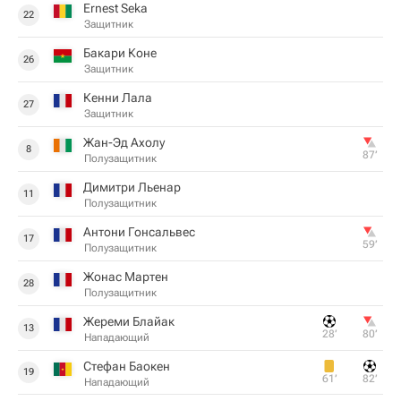
Ernest Seka
22
Защитник
Бакари Коне
26
Защитник
Кенни Лала
27
Защитник
Жан-Эд Ахолу
8
87‎’‎
Полузащитник
Димитри Льенар
11
Полузащитник
Антони Гонсальвес
17
59‎’‎
Полузащитник
Жонас Мартен
28
Полузащитник
Жереми Блайак
13
28‎’‎
80‎’‎
Нападающий
Стефан Баокен
19
61‎’‎
82‎’‎
Нападающий