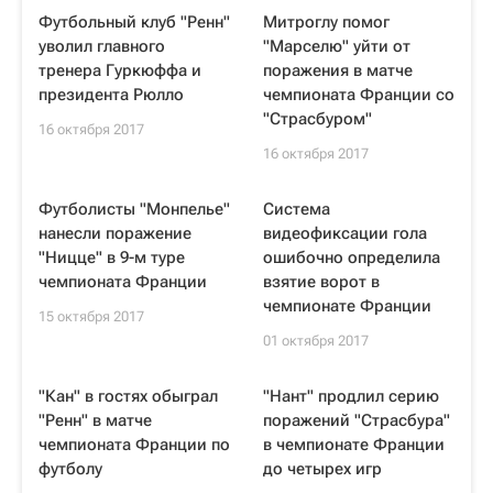
Футбольный клуб "Ренн"
Митроглу помог
уволил главного
"Марселю" уйти от
тренера Гуркюффа и
поражения в матче
президента Рюлло
чемпионата Франции со
"Страсбуром"
16 октября 2017
16 октября 2017
Футболисты "Монпелье"
Система
нанесли поражение
видеофиксации гола
"Ницце" в 9-м туре
ошибочно определила
чемпионата Франции
взятие ворот в
чемпионате Франции
15 октября 2017
01 октября 2017
"Кан" в гостях обыграл
"Нант" продлил серию
"Ренн" в матче
поражений "Страсбура"
чемпионата Франции по
в чемпионате Франции
футболу
до четырех игр