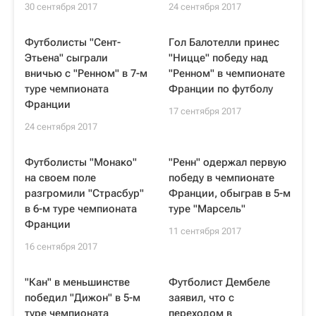
30 сентября 2017
24 сентября 2017
Футболисты "Сент-
Гол Балотелли принес
Этьена" сыграли
"Ницце" победу над
вничью с "Ренном" в 7-м
"Ренном" в чемпионате
туре чемпионата
Франции по футболу
Франции
17 сентября 2017
24 сентября 2017
Футболисты "Монако"
"Ренн" одержал первую
на своем поле
победу в чемпионате
разгромили "Страсбур"
Франции, обыграв в 5-м
в 6-м туре чемпионата
туре "Марсель"
Франции
11 сентября 2017
16 сентября 2017
"Кан" в меньшинстве
Футболист Дембеле
победил "Дижон" в 5-м
заявил, что с
туре чемпионата
переходом в