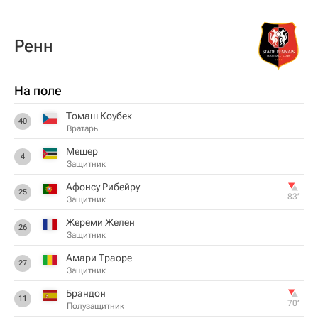
Ренн
На поле
Томаш Коубек
40
Вратарь
Мешер
4
Защитник
Афонсу Рибейру
25
83‎’‎
Защитник
Жереми Желен
26
Защитник
Амари Траоре
27
Защитник
Брандон
11
70‎’‎
Полузащитник