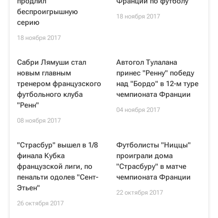
продлил
Франции по футболу
беспроигрышную
18 ноября 2017
серию
18 ноября 2017
Сабри Лямуши стал
Автогол Тулалана
новым главным
принес "Ренну" победу
тренером французского
над "Бордо" в 12-м туре
футбольного клуба
чемпионата Франции
"Ренн"
04 ноября 2017
08 ноября 2017
"Страсбур" вышел в 1/8
Футболисты "Ниццы"
финала Кубка
проиграли дома
французской лиги, по
"Страсбуру" в матче
пенальти одолев "Сент-
чемпионата Франции
Этьен"
22 октября 2017
26 октября 2017