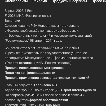
Спецпроекты
Реклама
Продукты и сервисы
Пресс-ц
Версия 2023.1 Beta
© 2026 МИА «Россия сегодня»
Вакансии
Сетевое издание РИА Новости зарегистрировано
в Федеральной службе по надзору в сфере связи,
информационных технологий и массовых коммуникаций
(Роскомнадзор) 08 апреля 2014 года.
Свидетельство о регистрации Эл № ФС77-57640
Учредитель: Федеральное государственное унитарное
предприятие Международное информационное агентство
«Россия сегодня»
(МИА «Россия сегодня»).
Правила использования материалов
Политика конфиденциальности
Правила применения рекомендательных технологий
Главный редактор:
Гаврилова А.В.
Адрес электронной почты Редакции:
r-sport.internet@ria.ru
По вопросам размещения пресс-релизов и рекламы
воспользуйтесь
формой обратной связи
Телефон Редакции:
7 (495) 645-6601