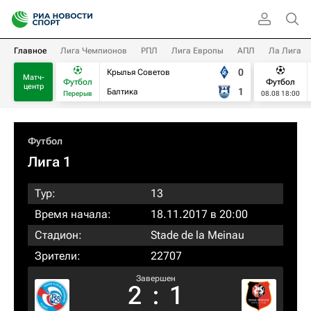
Главное
Лига Чемпионов
РПЛ
Лига Европы
АПЛ
Ла Лига
0
Крылья Советов
Матч-
Футбол
Футбол
центр
1
Балтика
Перерыв
08.08 18:00
Футбол
Лига 1
Тур:
13
Время начала:
18.11.2017 в 20:00
Стадион:
Stade de la Meinau
Зрители:
22707
Завершен
2
:
1