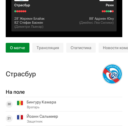
Страсбур
Ренн
28‎’‎
Жереми Блайак
88‎’‎
Адриен Юну
82‎’‎
Стефан Баокен
(
Джеймс Леа Силики
)
(
Димитри Льенар
)
О матче
Трансляция
Статистика
Новости ком
Страсбур
На поле
Бингуру Камара
30
Вратарь
Йоанн Сальмиер
21
Защитник