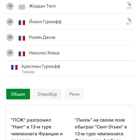
Жордан Телл
19
70‎’‎
Йоанн Гуркюфф
28
87‎’‎
Ромен Данзе
29
Николас Янвье
35
Кристиан Гуркюфф
Тренер
Общее
Страсбур
Ренн
"ПСЖ" разгромил
"Лилль" на своем поле
"Нант" в 13-м туре
обыграл "Сент-Этьен" в
чемпионата Франции и
13-м туре чемпионата