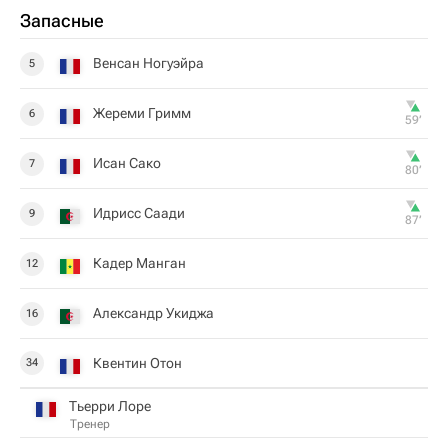
Запасные
Венсан Ногуэйра
5
Жереми Гримм
6
59‎’‎
Исан Сако
7
80‎’‎
Идрисс Саади
9
87‎’‎
Кадер Манган
12
Александр Укиджа
16
Квентин Отон
34
Тьерри Лоре
Тренер