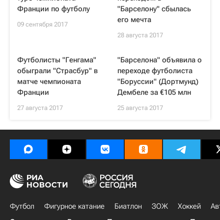
Франции по футболу
"Барселону" сбылась
его мечта
09 сентября 2017
28 августа 2017
Футболисты "Генгама"
"Барселона" объявила о
обыграли "Страсбур" в
переходе футболиста
матче чемпионата
"Боруссии" (Дортмунд)
Франции
Дембеле за €105 млн
27 августа 2017
25 августа 2017
Футбол
Фигурное катание
Биатлон
ЗОЖ
Хоккей
Ав