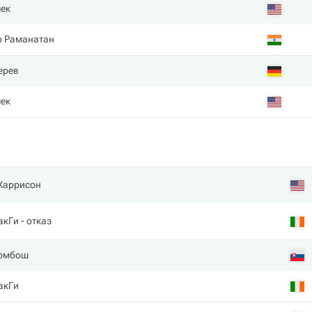
ек
р Раманатан
ерев
ек
Харрисон
акГи
- отказ
Гомбош
акГи