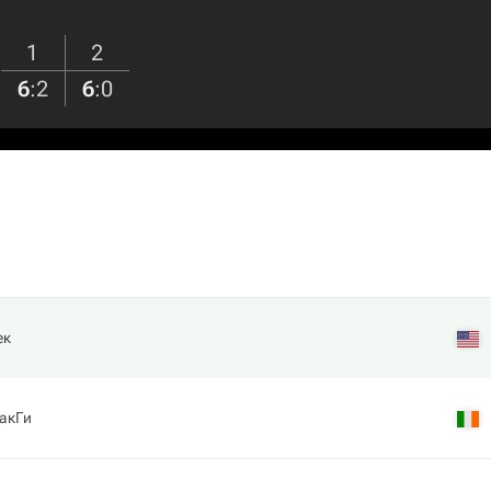
1
2
6
:
2
6
:
0
ек
акГи