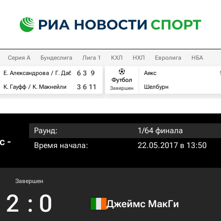
Серия А
Бундеслига
Лига 1
КХЛ
НХЛ
Евролига
НБА
6
3
9
Е. Александрова
Г. Дабровски
Аякс
Футбол
3
6
11
К. Гауфф
К. Макнейли
Шелбурн
Завершен
Раунд:
1/64 финала
с -
Время начала:
22.05.2017 в 13:50
Завершен
2
:
0
Джеймс МакГи