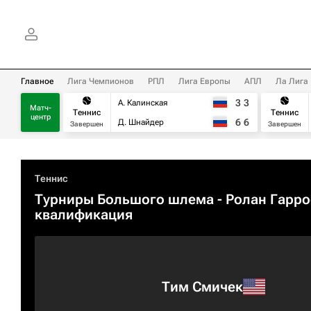
Главное
Лига Чемпионов
РПЛ
Лига Европы
АПЛ
Ла Лига
3
3
А. Калинская
Матч-
Теннис
Теннис
центр
6
6
Д. Шнайдер
Завершен
Завершен
Теннис
Турниры Большого шлема
- Ролан Гарро
квалификация
Тим Смичек