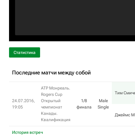
Статистика
Последние матчи между собой
ATP Монреаль.
Тим Смич
Rogers Cup
24.07.2016,
Открытый
1/8
Male
19:05
чемпионат
финала
Single
Канады.
Джеймс М
Квалификация
История встреч