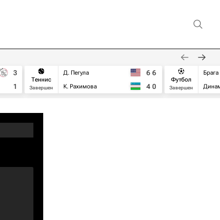
3
6
6
Д. Пегула
Брага
Теннис
Футбол
1
4
0
К. Рахимова
Дина
Завершен
Завершен