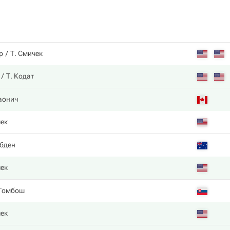
р
Т. Смичек
Т. Кодат
аонич
ек
бден
ек
 Гомбош
ек