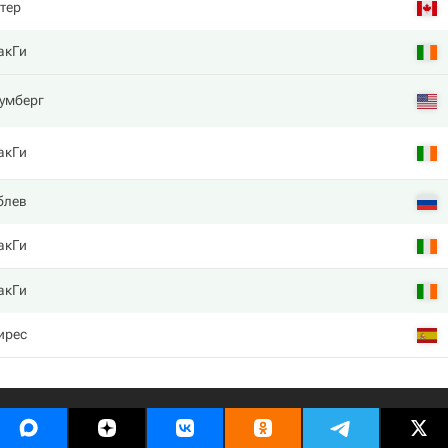
тер
акГи
умберг
акГи
блев
акГи
акГи
ирес