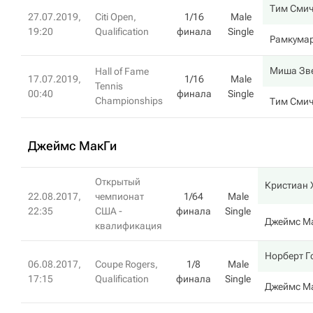
Тим Смич
27.07.2019,
Citi Open,
1/16
Male
19:20
Qualification
финала
Single
Рамкума
Миша Зв
Hall of Fame
17.07.2019,
1/16
Male
Tennis
00:40
финала
Single
Championships
Тим Смич
Джеймс МакГи
Открытый
Кристиан 
22.08.2017,
чемпионат
1/64
Male
22:35
США -
финала
Single
Джеймс М
квалификация
Норберт 
06.08.2017,
Coupe Rogers,
1/8
Male
17:15
Qualification
финала
Single
Джеймс М