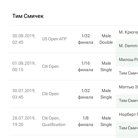
Тим Смичек
М. Крюге
30.08.2019,
1/32
Male
US Open ATP
02:45
финала
Double
M. Damm
Милош Р
01.08.2019,
1/16
Male
Citi Open
00:15
финала
Single
Тим Смич
Мэттью Э
30.07.2019,
1/32
Male
Citi Open
03:45
финала
Single
Тим Смич
Норберт
28.07.2019,
Citi Open,
1/8
Male
19:20
Qualification
финала
Single
Тим Смич