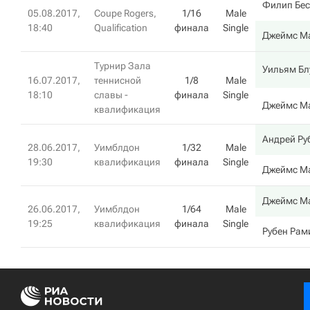
Филип Бес
05.08.2017,
Coupe Rogers,
1/16
Male
18:40
Qualification
финала
Single
Джеймс М
Турнир Зала
Уильям Бл
16.07.2017,
теннисной
1/8
Male
18:10
славы -
финала
Single
Джеймс М
квалификация
Андрей Ру
28.06.2017,
Уимблдон
1/32
Male
19:30
квалификация
финала
Single
Джеймс М
Джеймс М
26.06.2017,
Уимблдон
1/64
Male
19:25
квалификация
финала
Single
Рубен Рам