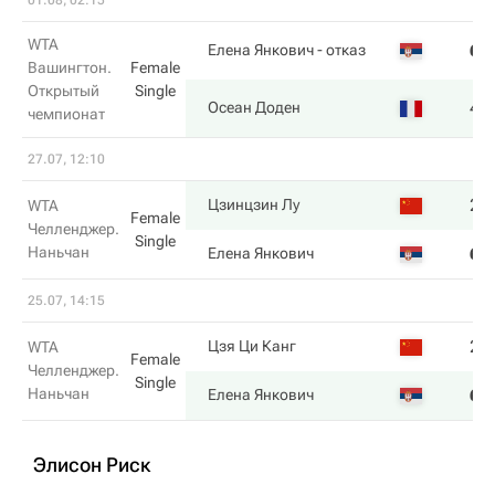
01.08, 02:15
WTA
6
Елена Янкович
- отказ
Вашингтон.
Female
Открытый
Single
4
Осеан Доден
чемпионат
27.07, 12:10
2
Цзинцзин Лу
WTA
Female
Челленджер.
Single
Наньчан
6
Елена Янкович
25.07, 14:15
2
Цзя Ци Канг
WTA
Female
Челленджер.
Single
Наньчан
6
Елена Янкович
Элисон Риск