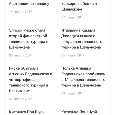
Австралии по теннису
карьере, победив в
Шэньчжэне
18 января 2017
07 января 2017
Элисон Риске стала
Итальянка Камила
второй финалисткой
Джорджи вышла в
теннисного турнира в
полуфинал теннисного
Шэньчжэне
турнира в Шэньчжэне
06 января 2017
05 января 2017
Риске обыграла
Полька Агнешка
Агнешку Радваньскую в
Радваньская пробилась
четвертьфинале
в 1/4 финала теннисного
теннисного турнира в
турнира в Шэньчжене
Шэньчжэне
03 января 2017
05 января 2017
Китаянка Пэн Шуай
Китаянка Пэн Шуай