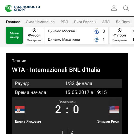
Главное
Лига Чемпионов
РПЛ
Лига Европы
АПЛ
Ла Лига
3
Динамо Москва
Матч-
Футбол
Футбол
центр
1
Динамо Махачкала
Завершен
Завершен
Теннис
WTA
- Internazionali BNL d'Italia
Раунд:
1/32 финала
Время начала:
15.05.2017 в 19:15
Завершен
2
:
0
Елена Янкович
Элисон Риск
1
2