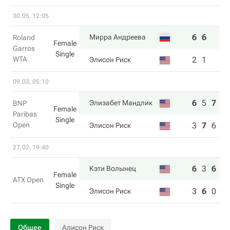
30.05, 12:05
6
6
Мирра Андреева
Roland
Female
Garros
Single
WTA
2
1
Элисон Риск
09.03, 05:10
6
5
7
Элизабет Мандлик
BNP
Female
Paribas
Single
Open
3
7
6
Элисон Риск
27.02, 19:40
6
3
6
Кэти Волынец
Female
ATX Open
Single
3
6
0
Элисон Риск
Общее
Алисон Риск