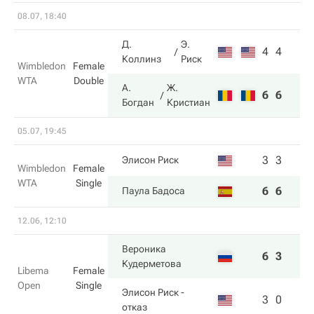
08.07, 18:40
Д.
Э.
4
4
Коллинз
Риск
Wimbledon
Female
WTA
Double
А.
Ж.
6
6
Богдан
Кристиан
05.07, 19:45
3
3
Элисон Риск
Wimbledon
Female
WTA
Single
6
6
Паула Бадоса
12.06, 12:10
Вероника
6
3
Кудерметова
Libema
Female
Open
Single
Элисон Риск
-
3
0
отказ