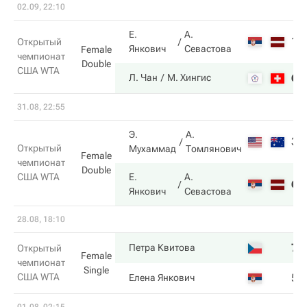
02.09, 22:10
Е.
А.
1
Открытый
Янкович
Севастова
Female
чемпионат
Double
США WTA
6
Л. Чан
М. Хингис
31.08, 22:55
Э.
А.
3
Открытый
Мухаммад
Томлянович
Female
чемпионат
Double
США WTA
Е.
А.
6
Янкович
Севастова
28.08, 18:10
7
Петра Квитова
Открытый
Female
чемпионат
Single
США WTA
5
Елена Янкович