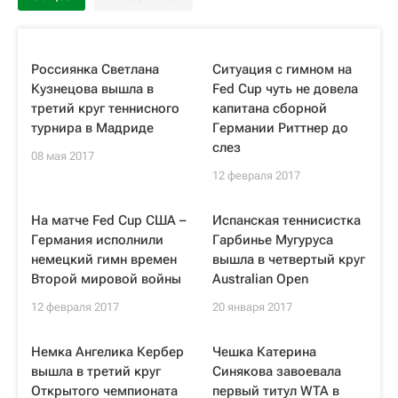
Россиянка Светлана
Ситуация с гимном на
Кузнецова вышла в
Fed Cup чуть не довела
третий круг теннисного
капитана сборной
турнира в Мадриде
Германии Риттнер до
слез
08 мая 2017
12 февраля 2017
На матче Fed Cup США –
Испанская теннисистка
Германия исполнили
Гарбинье Мугуруса
немецкий гимн времен
вышла в четвертый круг
Второй мировой войны
Australian Open
12 февраля 2017
20 января 2017
Немка Ангелика Кербер
Чешка Катерина
вышла в третий круг
Синякова завоевала
Открытого чемпионата
первый титул WTA в