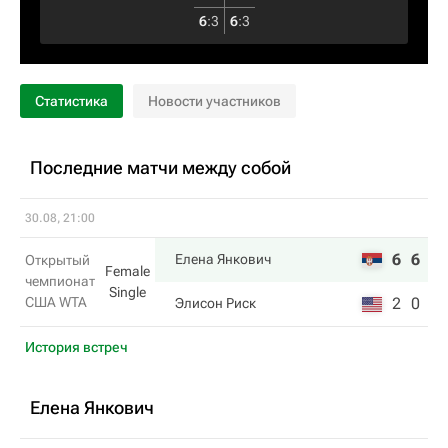
6
:
3
6
:
3
Статистика
Новости участников
Последние матчи между собой
30.08, 21:00
6
6
Елена Янкович
Открытый
Female
чемпионат
Single
США WTA
2
0
Элисон Риск
История встреч
Елена Янкович