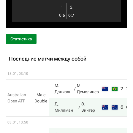
1
2
0
:
6
6
:
7
Статистика
Последние матчи между собой
18.01, 03:10
М.
М.
7
2
Даниэль
Демолинер
Australian
Male
Open ATP
Double
Д.
Э.
6
6
Миллман
Винтер
03.01, 13:50