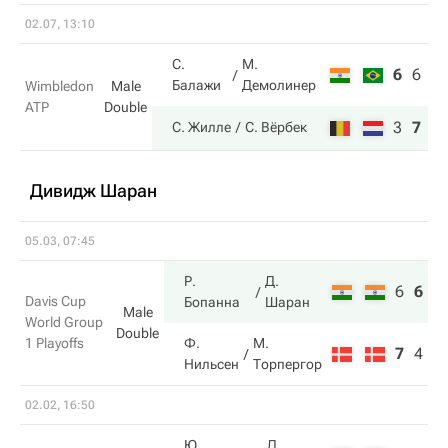
02.07, 13:10
С.
М.
6
6
4
Балажи
Демолинер
Wimbledon
Male
ATP
Double
3
7
6
С. Жилле
С. Вёрбек
Дивидж Шаран
05.03, 07:45
Р.
Д.
6
6
7
Davis Cup
Бопанна
Шаран
Male
World Group
Double
1 Playoffs
Ф.
М.
7
4
6
Нильсен
Торпергор
02.02, 16:50
Ю.
Д.