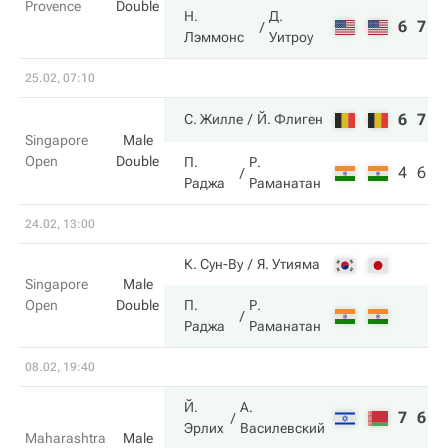
Provence
Double
Н.
Д.
6
7
Лэммонс
Уитроу
25.02, 07:10
6
7
С. Жилле
Й. Флиген
Singapore
Male
Open
Double
П.
Р.
4
6
Раджа
Раманатан
24.02, 13:00
К. Сун-Ву
Я. Утияма
Singapore
Male
Open
Double
П.
Р.
Раджа
Раманатан
08.02, 19:40
Й.
А.
7
6
Эрлих
Василевский
Maharashtra
Male