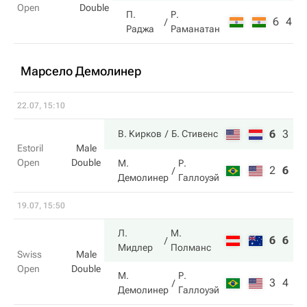
Open
Double
П.
Р.
6
4
Раджа
Раманатан
Марсело Демолинер
22.07, 15:10
6
3
1
В. Кирков
Б. Стивенс
Estoril
Male
Open
Double
М.
Р.
2
6
7
Демолинер
Галлоуэй
19.07, 15:50
Л.
М.
6
6
Мидлер
Полманс
Swiss
Male
Open
Double
М.
Р.
3
4
Демолинер
Галлоуэй