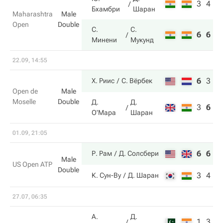
3
4
Бхамбри
Шаран
Maharashtra
Male
Open
Double
С.
С.
6
6
Минени
Мукунд
22.09, 14:55
6
3
1
Х. Риис
С. Вёрбек
Open de
Male
Moselle
Double
Д.
Д.
3
6
8
О'Мара
Шаран
01.09, 21:05
6
6
Р. Рам
Д. Солсбери
Male
US Open ATP
Double
3
4
К. Сун-Ву
Д. Шаран
27.07, 06:35
А.
Д.
1
3