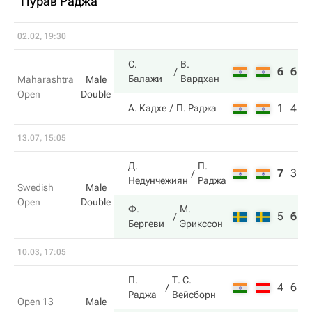
Пурав Раджа
02.02, 19:30
С.
В.
6
6
Балажи
Вардхан
Maharashtra
Male
Open
Double
1
4
А. Кадхе
П. Раджа
13.07, 15:05
Д.
П.
7
3
6
Недунчежиян
Раджа
Swedish
Male
Open
Double
Ф.
М.
5
6
1
Бергеви
Эрикссон
10.03, 17:05
П.
Т. С.
4
6
Раджа
Вейсборн
Open 13
Male