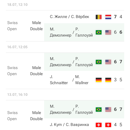
18.07, 12:10
7
4
5
С. Жилле
С. Вёрбек
Swiss
Male
Open
Double
М.
Р.
6
6
1
Демолинер
Галлоуэй
16.07, 12:05
М.
Р.
6
7
Демолинер
Галлоуэй
Swiss
Male
Open
Double
J.
M.
3
5
Schnaitter
Wallner
13.07, 16:10
М.
Р.
6
7
Демолинер
Галлоуэй
Swiss
Male
Open
Double
4
5
J. Kym
С. Вавринка