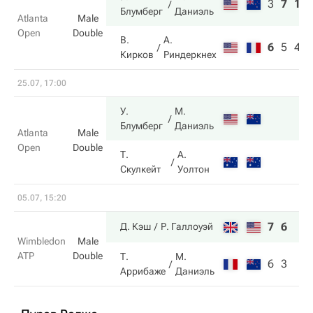
3
7
10
Блумберг
Даниэль
Atlanta
Male
Open
Double
В.
А.
6
5
4
Кирков
Риндеркнех
25.07, 17:00
У.
М.
Блумберг
Даниэль
Atlanta
Male
Open
Double
Т.
А.
Скулкейт
Уолтон
05.07, 15:20
7
6
Д. Кэш
Р. Галлоуэй
Wimbledon
Male
ATP
Double
Т.
М.
6
3
Аррибаже
Даниэль