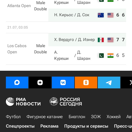
Куреши
Шаран
Male
Atlanta Open
Double
6
6
Н. Кирьос
Д. Сок
21.07, 03:05
7
7
Х. Вердуго
Д. Изнер
Los Cabos
Male
Open
Double
А.
Д.
6
5
Куреши
Шаран
Футбол
Фигурное катание
Биатлон
ЗОЖ
Хоккей
Ав
Спецпроекты
Реклама
Продукты и сервисы
Пресс-ц