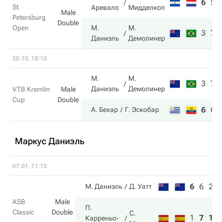
6
5
St.
Аревало
Мидделкоп
Male
Petersburg
Double
Open
М.
М.
3
7
Даниэль
Демолинер
20.10, 18:10
М.
М.
3
7
Даниэль
Демолинер
VTB Kremlin
Male
Cup
Double
6
6
А. Бехар
Г. Эскобар
Маркус Даниэль
07.01, 11:15
6
6
2
М. Даниэль
Д. Уатт
ASB
Male
П.
Classic
Double
С.
1
7
10
Карреньо-