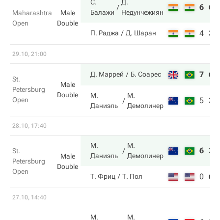
С.
Д.
6
6
Балажи
Недунчежиян
Maharashtra
Male
Open
Double
4
3
П. Раджа
Д. Шаран
29.10, 21:00
7
6
Д. Маррей
Б. Соарес
St.
Male
Petersburg
Double
М.
М.
Open
5
3
Даниэль
Демолинер
28.10, 17:40
М.
М.
6
3
St.
Даниэль
Демолинер
Male
Petersburg
Double
Open
0
6
Т. Фриц
Т. Пол
27.10, 14:40
М.
М.