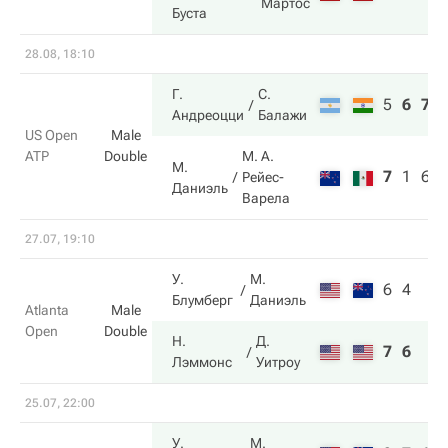
Мартос
Буста
28.08, 18:10
Г.
С.
5
6
7
Андреоцци
Балажи
US Open
Male
ATP
Double
М. А.
М.
7
1
6
Рейес-
Даниэль
Варела
27.07, 19:10
У.
М.
6
4
Блумберг
Даниэль
Atlanta
Male
Open
Double
Н.
Д.
7
6
Лэммонс
Уитроу
25.07, 22:00
У.
М.