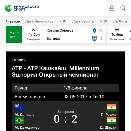
Главное
Лига Чемпионов
РПЛ
Лига Европы
АПЛ
Ла Лига
0
Крылья Советов
Матч-
Футбол
Футбол
центр
2
Балтика
Завершен
Завершен
Теннис
ATP
- ATP Кашкайш. Millennium
Эшторил Открытый чемпионат
Раунд:
1/8 финала
Время начала:
03.05.2017 в 16:10
Завершен
М. Даниэль
П. Раджа
0
:
2
М. Демолинер
Д. Шаран