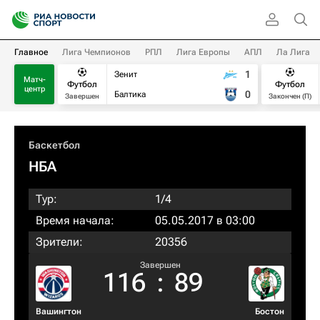
Главное
Лига Чемпионов
РПЛ
Лига Европы
АПЛ
Ла Лига
1
Зенит
Матч-
Футбол
Футбол
центр
0
Балтика
Завершен
Закончен (П)
Баскетбол
НБА
Тур:
1/4
Время начала:
05.05.2017 в 03:00
Зрители:
20356
Завершен
116
:
89
Вашингтон
Бостон