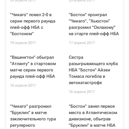
20 апреля 2017
20 апреля 2017
"Чикаго" повел 2-0 в
"Бостон" проиграл
серии первого раунда
"Чикаго", "Хьюстон"
плей-офф НБА с
разгромил "Оклахому"
"Бостоном"
на старте плей-офф НБА
19 апреля 2017
17 апреля 2017
"Вашингтон" обыграл
Сестра
"Атланту" в стартовом
разыгрывающего клуба
матче серии первого
НБА "Бостон" Айзеи
раунда плей-офф НБА
Томаса погибла в
автокатастрофе
16 апреля 2017
16 апреля 2017
"Чикаго" разгромил
"Бостон" занял первое
"Бруклин" в матче
место в Атлантическом
заключительного тура
дивизионе, обыграв
регулярного
"Бруклин" в матче НБА