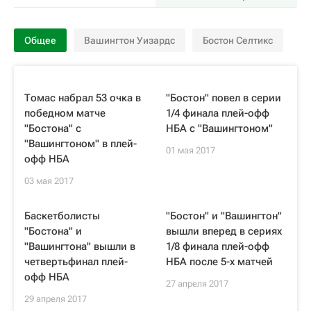
Общее
Вашингтон Уизардс
Бостон Селтикс
Томас набрал 53 очка в
"Бостон" повел в серии
победном матче
1/4 финала плей-офф
"Бостона" с
НБА с "Вашингтоном"
"Вашингтоном" в плей-
01 мая 2017
офф НБА
03 мая 2017
Баскетболисты
"Бостон" и "Вашингтон"
"Бостона" и
вышли вперед в сериях
"Вашингтона" вышли в
1/8 финала плей-офф
четвертьфинал плей-
НБА после 5-х матчей
офф НБА
27 апреля 2017
29 апреля 2017