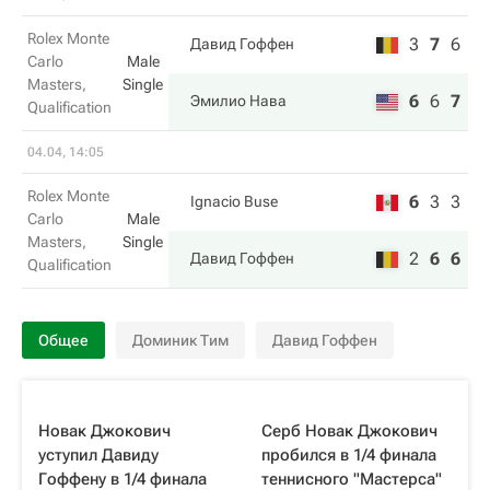
Rolex Monte
3
7
6
Давид Гоффен
Carlo
Male
Masters,
Single
6
6
7
Эмилио Нава
Qualification
04.04, 14:05
Rolex Monte
6
3
3
Ignacio Buse
Carlo
Male
Masters,
Single
2
6
6
Давид Гоффен
Qualification
Общее
Доминик Тим
Давид Гоффен
Новак Джокович
Серб Новак Джокович
уступил Давиду
пробился в 1/4 финала
Гоффену в 1/4 финала
теннисного "Мастерса"