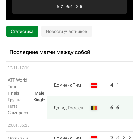
6
:
7
6
:
4
3
:
6
Статистика
Новости участников
Последние матчи между собой
17.11, 17:10
ATP World
4
1
Доминик Тим
Tour
Finals.
Male
Группа
Single
Пита
6
6
Давид Гоффен
Сампраса
23.01, 05:25
7
6
2
2
Доминик Тим
Открытый