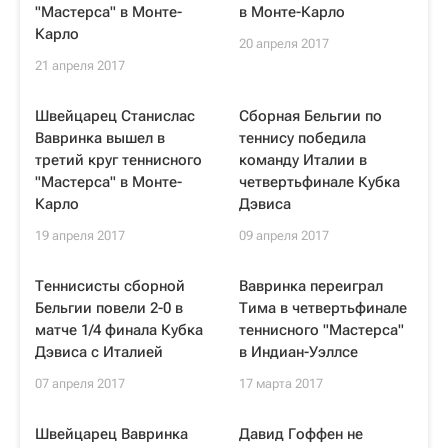
"Мастерса" в Монте-
в Монте-Карло
Карло
20 апреля 2017
21 апреля 2017
Швейцарец Станислас
Сборная Бельгии по
Вавринка вышел в
теннису победила
третий круг теннисного
команду Италии в
"Мастерса" в Монте-
четвертьфинале Кубка
Карло
Дэвиса
19 апреля 2017
09 апреля 2017
Теннисисты сборной
Вавринка переиграл
Бельгии повели 2-0 в
Тима в четвертьфинале
матче 1/4 финала Кубка
теннисного "Мастерса"
Дэвиса с Италией
в Индиан-Уэллсе
07 апреля 2017
17 марта 2017
Швейцарец Вавринка
Давид Гоффен не