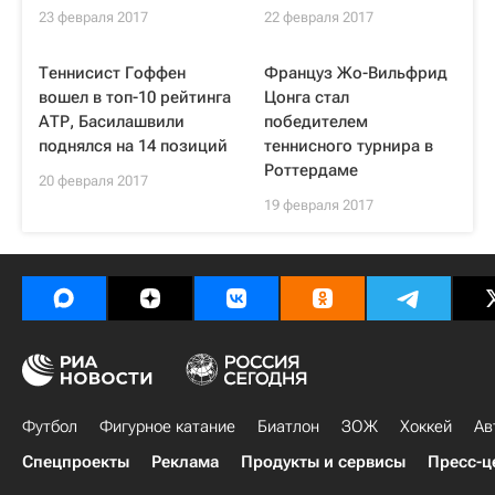
23 февраля 2017
22 февраля 2017
Теннисист Гоффен
Француз Жо-Вильфрид
вошел в топ-10 рейтинга
Цонга стал
АТР, Басилашвили
победителем
поднялся на 14 позиций
теннисного турнира в
Роттердаме
20 февраля 2017
19 февраля 2017
Футбол
Фигурное катание
Биатлон
ЗОЖ
Хоккей
Ав
Спецпроекты
Реклама
Продукты и сервисы
Пресс-ц