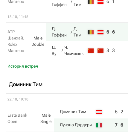
6
1
Мастерс
Гоффен
Тим
13.10, 11:45
Д.
Д.
6
6
ATP
Гоффен
Тим
Шанхай.
Male
Rolex
Double
Д.
Ч.
3
3
Мастерс
Ву
Чжичжэнь
История встреч
Доминик Тим
22.10, 19:10
6
2
Доминик Тим
Erste Bank
Male
Open
Single
7
6
Лучано Дардери