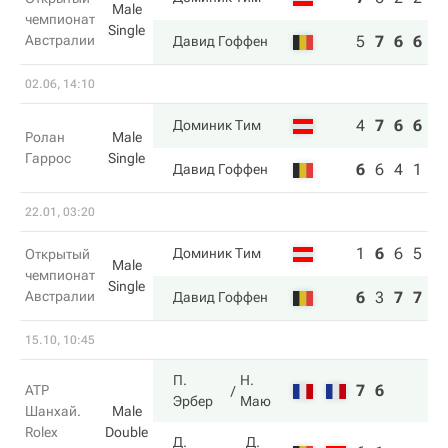
Male
чемпионат
Single
Австралии
5
7
6
6
Давид Гоффен
02.06, 14:10
4
7
6
6
Доминик Тим
Ролан
Male
Гаррос
Single
6
6
4
1
Давид Гоффен
22.01, 03:20
1
6
6
5
Доминик Тим
Открытый
Male
чемпионат
Single
Австралии
6
3
7
7
Давид Гоффен
15.10, 10:45
П.
Н.
7
6
ATP
Эрбер
Маю
Шанхай.
Male
Rolex
Double
Д.
Д.