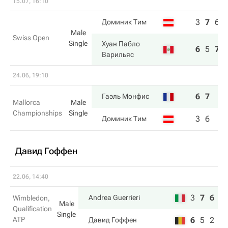
15.07, 16:10
3
7
6
Доминик Тим
Male
Swiss Open
Single
Хуан Пабло
6
5
7
Варильяс
24.06, 19:10
6
7
Гаэль Монфис
Mallorca
Male
Championships
Single
3
6
Доминик Тим
Давид Гоффен
22.06, 14:40
3
7
6
Andrea Guerrieri
Wimbledon,
Male
Qualification
Single
ATP
6
5
2
Давид Гоффен