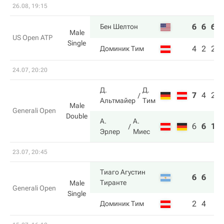
26.08, 19:15
6
6
6
Бен Шелтон
Male
US Open ATP
Single
4
2
2
Доминик Тим
24.07, 20:20
Д.
Д.
7
4
2
Альтмайер
Тим
Male
Generali Open
Double
А.
А.
6
6
10
Эрлер
Миес
23.07, 20:45
Тиаго Агустин
6
6
Тиранте
Male
Generali Open
Single
2
4
Доминик Тим