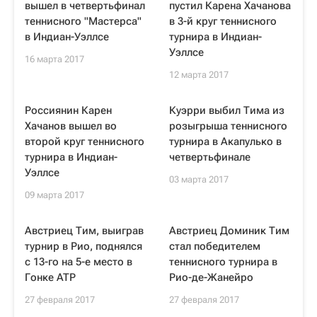
вышел в четвертьфинал
пустил Карена Хачанова
теннисного "Мастерса"
в 3-й круг теннисного
в Индиан-Уэллсе
турнира в Индиан-
Уэллсе
16 марта 2017
12 марта 2017
Россиянин Карен
Куэрри выбил Тима из
Хачанов вышел во
розыгрыша теннисного
второй круг теннисного
турнира в Акапулько в
турнира в Индиан-
четвертьфинале
Уэллсе
03 марта 2017
09 марта 2017
Австриец Тим, выиграв
Австриец Доминик Тим
турнир в Рио, поднялся
стал победителем
с 13-го на 5-е место в
теннисного турнира в
Гонке ATP
Рио-де-Жанейро
27 февраля 2017
27 февраля 2017