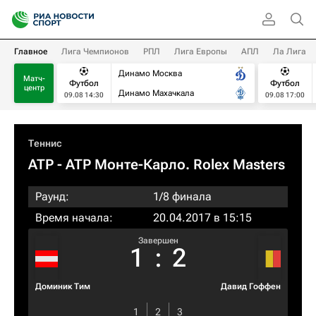
Главное
Лига Чемпионов
РПЛ
Лига Европы
АПЛ
Ла Лига
Динамо Москва
Матч-
Футбол
Футбол
центр
Динамо Махачкала
09.08 14:30
09.08 17:00
Теннис
ATP
- ATP Монте-Карло. Rolex Masters
Раунд:
1/8 финала
Время начала:
20.04.2017 в 15:15
Завершен
1
:
2
Доминик Тим
Давид Гоффен
1
2
3