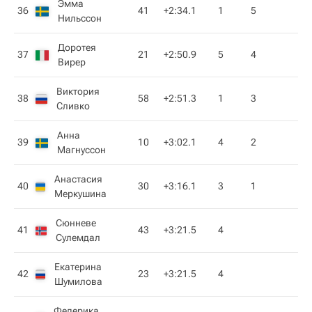
Эмма
36
41
+2:34.1
1
5
Нильссон
Доротея
37
21
+2:50.9
5
4
Вирер
Виктория
38
58
+2:51.3
1
3
Сливко
Анна
39
10
+3:02.1
4
2
Магнуссон
Анастасия
40
30
+3:16.1
3
1
Меркушина
Сюнневе
41
43
+3:21.5
4
Сулемдал
Екатерина
42
23
+3:21.5
4
Шумилова
Федерика