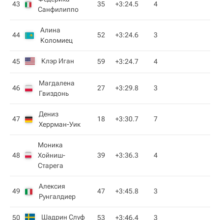
43
35
+3:24.5
4
Санфилиппо
Алина
44
52
+3:24.6
3
Коломиец
Клэр Иган
45
59
+3:24.7
4
Магдалена
46
27
+3:29.8
3
Гвиздонь
Дениз
47
18
+3:30.7
7
Херрман-Уик
Моника
48
Хойниш-
39
+3:36.3
4
Старега
Алексия
49
47
+3:45.8
3
Рунгалдиер
Шадрин Слуф
50
53
+3:46.4
3