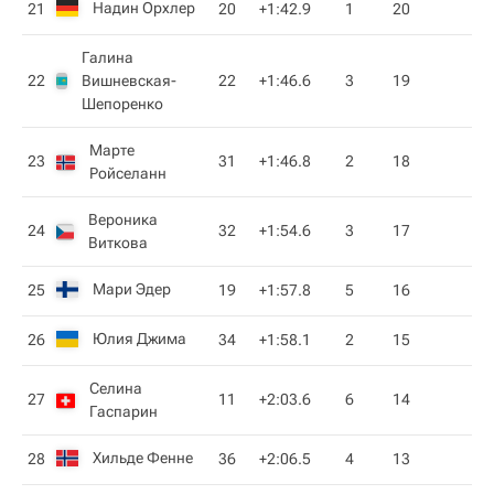
Надин Орхлер
21
20
+1:42.9
1
20
Галина
22
Вишневская-
22
+1:46.6
3
19
Шепоренко
Марте
23
31
+1:46.8
2
18
Ройселанн
Вероника
24
32
+1:54.6
3
17
Виткова
Мари Эдер
25
19
+1:57.8
5
16
Юлия Джима
26
34
+1:58.1
2
15
Селина
27
11
+2:03.6
6
14
Гаспарин
Хильде Фенне
28
36
+2:06.5
4
13