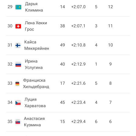
Дарья
29
14
+2:07.0
5
12
Климина
Лена Хекки
30
38
+2:07.1
3
11
Грос
Кайса
31
49
+2:10.8
4
10
Мякяряйнен
Ирина
32
40
+2:12.9
1
9
Услугина
Франциска
33
17
+2:21.6
5
8
Хильдебранд
Луция
34
45
+2:23.4
4
7
Харватова
Анастасия
35
15
+2:29.4
6
6
Кузмина