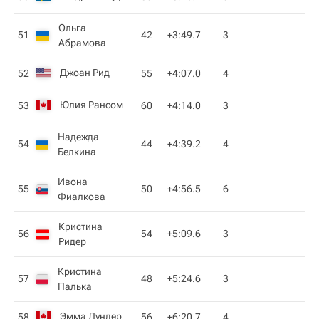
Ольга
51
42
+3:49.7
3
Абрамова
Джоан Рид
52
55
+4:07.0
4
Юлия Рансом
53
60
+4:14.0
3
Надежда
54
44
+4:39.2
4
Белкина
Ивона
55
50
+4:56.5
6
Фиалкова
Кристина
56
54
+5:09.6
3
Ридер
Кристина
57
48
+5:24.6
3
Палька
Эмма Лундер
58
56
+6:20.7
4