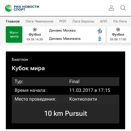
Главное
Лига Чемпионов
РПЛ
Лига Европы
АПЛ
Ла Лига
Динамо Москва
Матч-
Футбол
Футбол
центр
Динамо Махачкала
09.08 14:30
09.08 17:00
Биатлон
Кубок мира
Тур:
Final
Время начала:
11.03.2017 в 17:15
Место проведения:
Контиолахти
10 km Pursuit