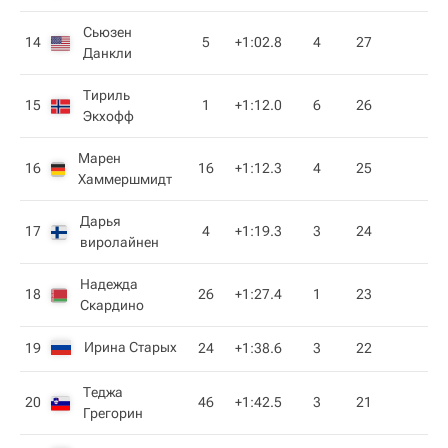
Сьюзен
14
5
+1:02.8
4
27
Данкли
Тириль
15
1
+1:12.0
6
26
Экхофф
Марен
16
16
+1:12.3
4
25
Хаммершмидт
Дарья
17
4
+1:19.3
3
24
виролайнен
Надежда
18
26
+1:27.4
1
23
Скардино
Ирина Старых
19
24
+1:38.6
3
22
Теджа
20
46
+1:42.5
3
21
Грегорин