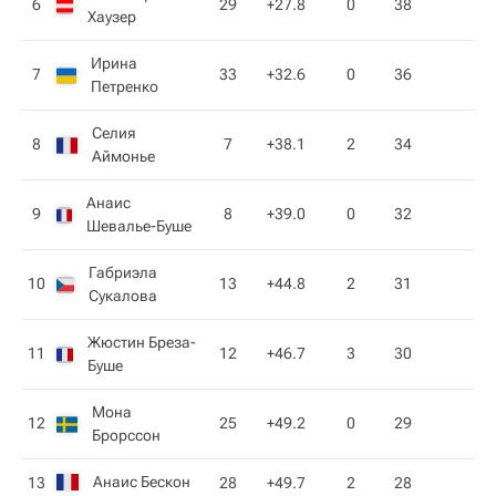
6
29
+27.8
0
38
Хаузер
Ирина
7
33
+32.6
0
36
Петренко
Селия
8
7
+38.1
2
34
Аймонье
Анаис
9
8
+39.0
0
32
Шевалье-Буше
Габриэла
10
13
+44.8
2
31
Сукалова
Жюстин Бреза-
11
12
+46.7
3
30
Буше
Мона
12
25
+49.2
0
29
Брорссон
Анаис Бескон
13
28
+49.7
2
28