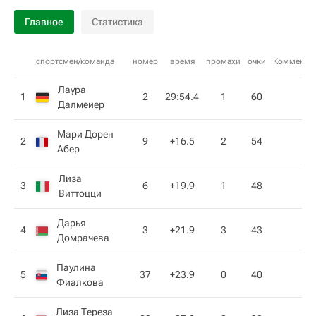
Главное
Статистика
спортсмен/команда
номер
время
промахи
очки
Коммента
Лаура
1
2
29:54.4
1
60
Далмеиер
Мари Дорен
2
9
+16.5
2
54
Абер
Лиза
3
6
+19.9
1
48
Виттоцци
Дарья
4
3
+21.9
3
43
Домрачева
Паулина
5
37
+23.9
0
40
Фиалкова
Лиза Тереза