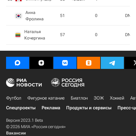
Анна
51
0
DNS
Фролина
Наталья
57
0
DNS
Кочергина
Футбол
Фигурное катание
Биатлон
ЗОЖ
Хоккей
Ав
Спецпроекты
Реклама
Продукты и сервисы
Пресс-ц
Версия 2023.1 Beta
© 2026 МИА «Россия сегодня»
Вакансии