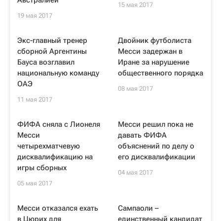
Австралией
15 мая 2017
19 мая 2017
Экс-главный тренер
Двойник футболиста
сборной Аргентины
Месси задержан в
Бауса возглавил
Иране за нарушение
национальную команду
общественного порядка
ОАЭ
08 мая 2017
11 мая 2017
ФИФА сняла с Лионеля
Месси решил пока не
Месси
давать ФИФА
четырехматчевую
объяснений по делу о
дисквалификацию на
его дисквалификации
игры сборных
04 мая 2017
05 мая 2017
Месси отказался ехать
Сампаоли –
в Цюрих для
единственный кандидат