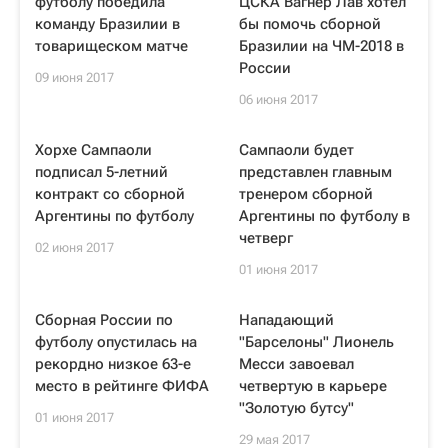
футболу победила
ЦСКА Вагнер Лав хотел
команду Бразилии в
бы помочь сборной
товарищеском матче
Бразилии на ЧМ-2018 в
России
09 июня 2017
06 июня 2017
Хорхе Сампаоли
Сампаоли будет
подписал 5-летний
представлен главным
контракт со сборной
тренером сборной
Аргентины по футболу
Аргентины по футболу в
четверг
02 июня 2017
01 июня 2017
Сборная России по
Нападающий
футболу опустилась на
"Барселоны" Лионель
рекордно низкое 63-е
Месси завоевал
место в рейтинге ФИФА
четвертую в карьере
"Золотую бутсу"
01 июня 2017
29 мая 2017