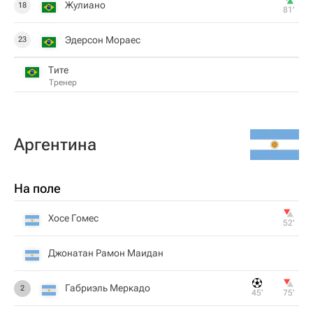
Жулиано
18
81‎’‎
Эдерсон Мораес
23
Тите
Тренер
Аргентина
На поле
Хосе Гомес
52‎’‎
Джонатан Рамон Маидан
Габриэль Меркадо
2
45‎’‎
75‎’‎