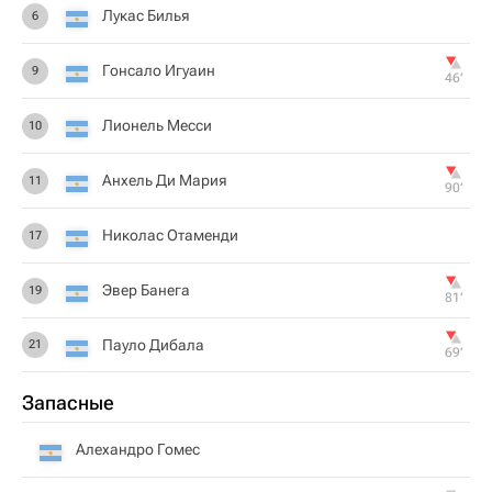
Лукас Билья
6
Гонсало Игуаин
9
46‎’‎
Лионель Месси
10
Анхель Ди Мария
11
90‎’‎
Николас Отаменди
17
Эвер Банега
19
81‎’‎
Пауло Дибала
21
69‎’‎
Запасные
Алехандро Гомес