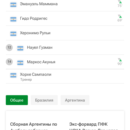
Эмануэль Маммана
75‎’‎
Гидо Родригес
69‎’‎
Херонимо Рульи
Науел Гузман
12
Маркос Акунья
14
90‎’‎
Хорхе Сампаоли
Тренер
Общее
Бразилия
Аргентина
Сборная Аргентины по
Экс-форвард ПФК