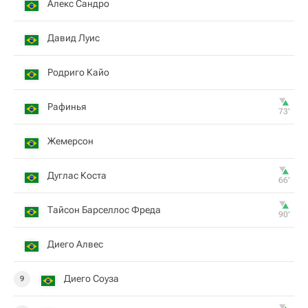
Алекс Сандро
Давид Луис
Родриго Кайо
Рафинья
73‎’‎
Жемерсон
Дуглас Коста
66‎’‎
Тайсон Барселлос Фреда
90‎’‎
Диего Алвес
Диего Соуза
9