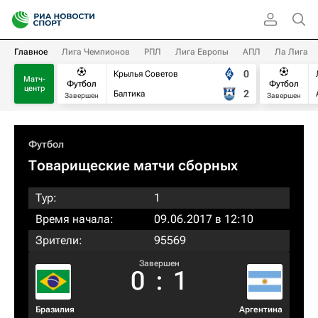
Главное
Лига Чемпионов
РПЛ
Лига Европы
АПЛ
Ла Лига
0
Крылья Советов
Матч-
Футбол
Футбол
центр
2
Балтика
Завершен
Завершен
Футбол
Товарищеские матчи сборных
Тур:
1
Время начала:
09.06.2017 в 12:10
Зрители:
95569
Завершен
0
:
1
Бразилия
Аргентина