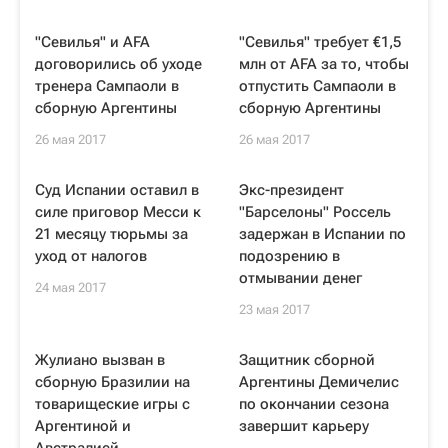
"Севилья" и AFA
"Севилья" требует €1,5
договорились об уходе
млн от AFA за то, чтобы
тренера Сампаоли в
отпустить Сампаоли в
сборную Аргентины
сборную Аргентины
26 мая 2017
26 мая 2017
Суд Испании оставил в
Экс-президент
силе приговор Месси к
"Барселоны" Роcсель
21 месяцу тюрьмы за
задержан в Испании по
уход от налогов
подозрению в
отмывании денег
24 мая 2017
23 мая 2017
Жулиано вызван в
Защитник сборной
сборную Бразилии на
Аргентины Демичелис
товарищеские игры с
по окончании сезона
Аргентиной и
завершит карьеру