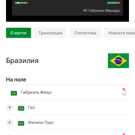
45‎’‎
Габриэль Меркадо
О матче
Трансляция
Статистика
Новости ком
Бразилия
На поле
Габриэль Жезус
90‎’‎
Гил
4
Филипе Луис
6