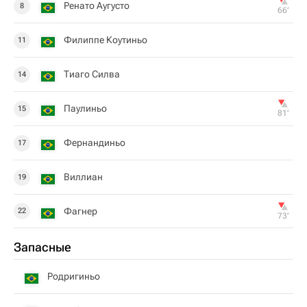
Ренато Аугусто
8
66‎’‎
Филиппе Коутиньо
11
Тиаго Силва
14
Паулиньо
15
81‎’‎
Фернандиньо
17
Виллиан
19
Фагнер
22
73‎’‎
Запасные
Родригиньо