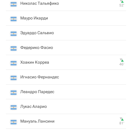
Николас Тальяфико
52‎’‎
Мауро Икарди
Эдуардо Сальвио
Федерико Фасио
Хоакин Корреа
46‎’‎
Игнасио Фернандес
Леандро Паредес
Лукас Аларио
Мануэль Лансини
81‎’‎