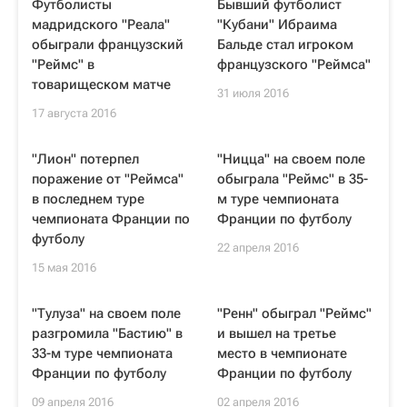
Футболисты
Бывший футболист
мадридского "Реала"
"Кубани" Ибраима
обыграли французский
Бальде стал игроком
"Реймс" в
французского "Реймса"
товарищеском матче
31 июля 2016
17 августа 2016
"Лион" потерпел
"Ницца" на своем поле
поражение от "Реймса"
обыграла "Реймс" в 35-
в последнем туре
м туре чемпионата
чемпионата Франции по
Франции по футболу
футболу
22 апреля 2016
15 мая 2016
"Тулуза" на своем поле
"Ренн" обыграл "Реймс"
разгромила "Бастию" в
и вышел на третье
33-м туре чемпионата
место в чемпионате
Франции по футболу
Франции по футболу
09 апреля 2016
02 апреля 2016