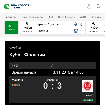
Главное
Лига Чемпионов
РПЛ
Лига Европы
АПЛ
Ла Лига
0
Крылья Советов
Матч-
Футбол
Футбол
центр
2
Балтика
Завершен
Завершен
Футбол
Кубок Франции
Тур:
7
Время начала:
13.11.2016 в 14:00
Maximin
Завершен
0
:
3
Реймс