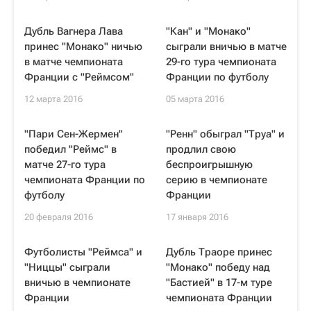
Дубль Вагнера Лава
"Кан" и "Монако"
принес "Монако" ничью
сыграли вничью в матче
в матче чемпионата
29-го тура чемпионата
Франции с "Реймсом"
Франции по футболу
12 марта 2016
05 марта 2016
"Пари Сен-Жермен"
"Ренн" обыграл "Труа" и
победил "Реймс" в
продлил свою
матче 27-го тура
беспроигрышную
чемпионата Франции по
серию в чемпионате
футболу
Франции
20 февраля 2016
17 января 2016
Футболисты "Реймса" и
Дубль Траоре принес
"Ниццы" сыграли
"Монако" победу над
вничью в чемпионате
"Бастией" в 17-м туре
Франции
чемпионата Франции