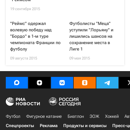
19 сентября 2015
"Реймс" одержал
Футболисты "Меца"
волевую победу над
уступили "Лорьяну" и
"Бордо" в 1-м туре
лишились шансов на
чемпионата Франции по
сохранение места в
футболу
Лиге 1
09 августа 2015
09 мая 2015
Футбол
Фигурное катание
Биатлон
ЗОЖ
Хоккей
Ав
Спецпроекты
Реклама
Продукты и сервисы
Пресс-ц