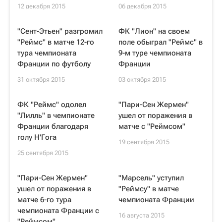
12 декабря 2015
06 декабря 2015
"Сент-Этьен" разгромил
ФК "Лион" на своем
"Реймс" в матче 12-го
поле обыграл "Реймс" в
тура чемпионата
9-м туре чемпионата
Франции по футболу
Франции
31 октября 2015
03 октября 2015
ФК "Реймс" одолел
"Пари-Сен Жермен"
"Лилль" в чемпионате
ушел от поражения в
Франции благодаря
матче с "Реймсом"
голу Н'Гога
19 сентября 2015
25 сентября 2015
"Пари-Сен Жермен"
"Марсель" уступил
ушел от поражения в
"Реймсу" в матче
матче 6-го тура
чемпионата Франции
чемпионата Франции с
16 августа 2015
"Реймсом"