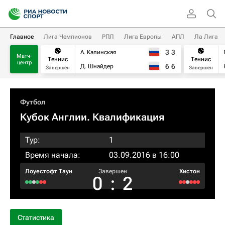
Главное
Лига Чемпионов
РПЛ
Лига Европы
АПЛ
Ла Лига
3
3
А. Калинская
Матч-
Теннис
Теннис
центр
6
6
Д. Шнайдер
Завершен
Завершен
Футбол
Кубок Англии. Квалификация
Тур:
1
Время начала:
03.09.2016 в 16:00
Лоуестофт Таун
Завершен
Хистон
0
:
2
Статистика