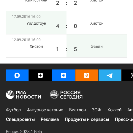
Кингс Линн
Хистон
2
:
2
17.09.2016 16:00
Уилдстоун
Хистон
4
:
0
12.09.2015 16:00
Хистон
Эвели
1
:
5
Футбол
Фигурное катание
Биатлон
ЗОЖ
Хоккей
Ав
Спецпроекты
Реклама
Продукты и сервисы
Пресс-ц
Версия 2023.1 Beta