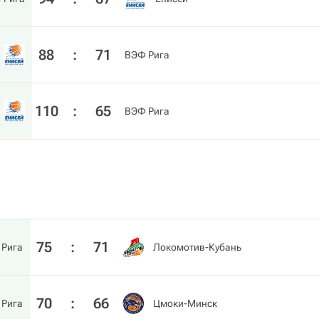
88
:
71
ВЭФ Рига
110
:
65
ВЭФ Рига
75
:
71
 Рига
Локомотив-Кубань
70
:
66
 Рига
Цмоки-Минск