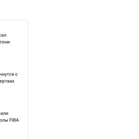
сал
тони
чнутся с
ертвах
рали
опы FIBA