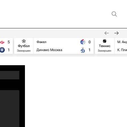
5
0
Факел
М. Ан
Футбол
Теннис
1
1
Динамо Москва
К. Пл
Завершен
Завершен