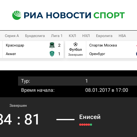
Серия А
Бундеслига
Лига 1
КХЛ
НХЛ
Евролига
НБА
2
Краснодар
Спартак Москва
Футбол
1
Ахмат
Оренбург
Завершен
Тур:
1
Время начала:
08.01.2017 в 17:00
Завершен
84
:
81
Енисей