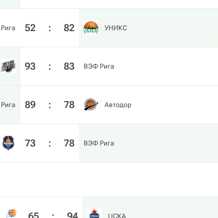
52
:
82
 Рига
УНИКС
93
:
83
ВЭФ Рига
89
:
78
 Рига
Автодор
73
:
78
ВЭФ Рига
65
:
94
ЦСКА