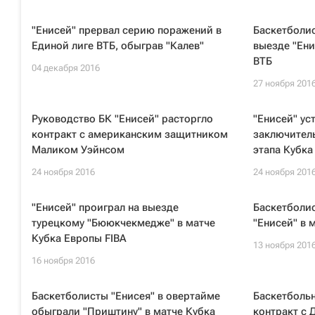
"Енисей" прервал серию поражений в
Баскетболис
Единой лиге ВТБ, обыграв "Калев"
выезде "Ени
ВТБ
04 декабря 2016
27 ноября 201
Руководство БК "Енисей" расторгло
"Енисей" ус
контракт с американским защитником
заключител
Маликом Уэйнсом
этапа Кубка
24 ноября 2016
24 ноября 201
"Енисей" проиграл на выезде
Баскетболи
турецкому "Бююкчекмедже" в матче
"Енисей" в 
Кубка Европы FIBA
13 ноября 201
16 ноября 2016
Баскетболисты "Енисея" в овертайме
Баскетбольн
обыграли "Приштину" в матче Кубка
контракт с