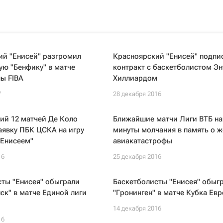
ий "Енисей" разгромил
Красноярский "Енисей" подпи
ую "Бенфику" в матче
контракт с баскетболистом Эн
ы FIBA
Хиллиардом
7
28 декабря 2016
ий 12 матчей Де Коло
Ближайшие матчи Лиги ВТБ на
аявку ПБК ЦСКА на игру
минуты молчания в память о ж
"Енисеем"
авиакатастрофы
16
25 декабря 2016
ты "Енисея" обыграли
Баскетболисты "Енисея" обыг
к" в матче Единой лиги
"Гронинген" в матче Кубка Евр
14 декабря 2016
16