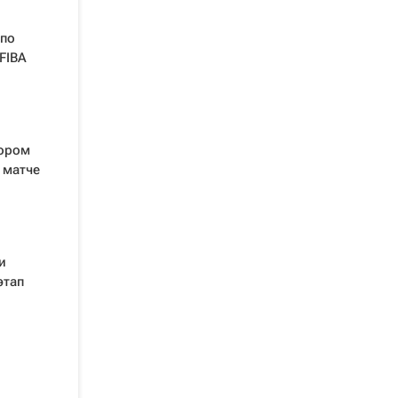
 по
FIBA
тором
 матче
и
этап