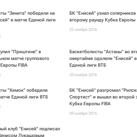
ты "Зенита" победили на
БК "Енисей" узнал соперников
сей" в матче Единой лиги
второму раунду Кубка Европы 
25 ноября 2016
6
тупил "Приштине" в
Баскетболисты "Астаны" во в
ьном матче группового
овертайме одолели "Енисей" в
 Европы FIBA
Единой лиги ВТБ
6
20 ноября 2016
сты "Химок" победили
БК "Енисей" разгромил "Рилск
матче Единой лиги ВТБ
Спортист" и вышел во второй 
Кубка Европы FIBA
6
09 ноября 2016
ый клуб "Енисей" подписал
 Денисом Лукашовым