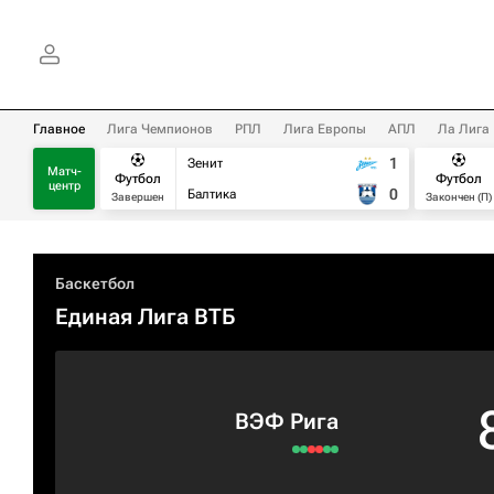
Главное
Лига Чемпионов
РПЛ
Лига Европы
АПЛ
Ла Лига
1
Зенит
Матч-
Футбол
Футбол
центр
0
Балтика
Завершен
Закончен (П)
Баскетбол
Единая Лига ВТБ
ВЭФ Рига