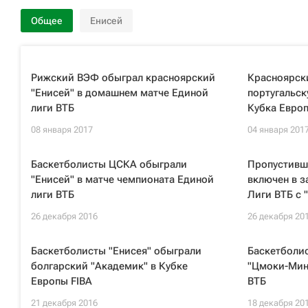
Общее
Енисей
Рижский ВЭФ обыграл красноярский
Красноярск
"Енисей" в домашнем матче Единой
португальск
лиги ВТБ
Кубка Европ
08 января 2017
04 января 201
Баскетболисты ЦСКА обыграли
Пропустивш
"Енисей" в матче чемпионата Единой
включен в з
лиги ВТБ
Лиги ВТБ с 
26 декабря 2016
26 декабря 20
Баскетболисты "Енисея" обыграли
Баскетболис
болгарский "Академик" в Кубке
"Цмоки-Минс
Европы FIBA
ВТБ
21 декабря 2016
18 декабря 20