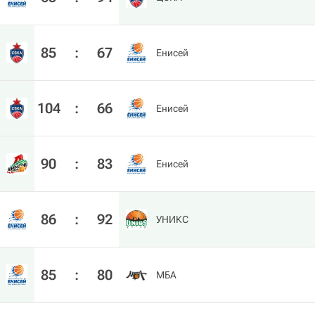
85
:
67
Енисей
104
:
66
Енисей
90
:
83
Енисей
86
:
92
УНИКС
85
:
80
МБА