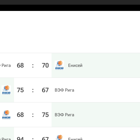
68
:
70
 Рига
Енисей
75
:
67
ВЭФ Рига
68
:
75
ВЭФ Рига
94
:
67
 Рига
Енисей