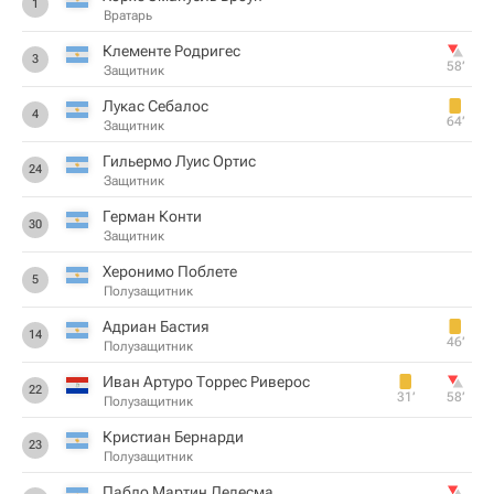
1
Вратарь
Клементе Родригес
3
58‎’‎
Защитник
Лукас Себалос
4
64‎’‎
Защитник
Гильермо Луис Ортис
24
Защитник
Герман Конти
30
Защитник
Херонимо Поблете
5
Полузащитник
Адриан Бастия
14
46‎’‎
Полузащитник
Иван Артуро Торрес Риверос
22
31‎’‎
58‎’‎
Полузащитник
Кристиан Бернарди
23
Полузащитник
Пабло Мартин Ледесма