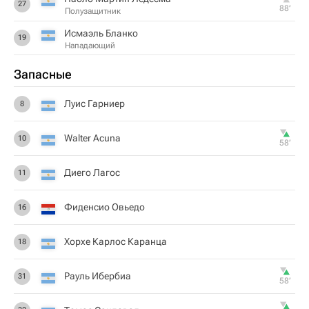
27
88‎’‎
Полузащитник
Исмаэль Бланко
19
Нападающий
Запасные
Луис Гарниер
8
Walter Acuna
10
58‎’‎
Диего Лагос
11
Фиденсио Овьедо
16
Хорхе Карлос Каранца
18
Рауль Ибербиа
31
58‎’‎