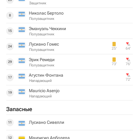
Защитник
Николас Бертоло
8
Полузащитник
Эмануэль Чеккини
15
Полузащитник
Лусиано Гомес
24
25‎’‎
64‎’‎
Полузащитник
Эрик Ремеди
29
73‎’‎
76‎’‎
Полузащитник
Агустин Фонтана
17
72‎’‎
Нападающий
Mauricio Asenjo
19
Нападающий
Запасные
Лусиано Сивелли
11
Маурисио Арболеда
12