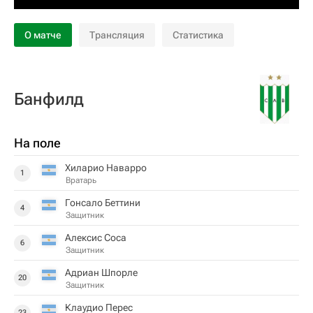
О матче
Трансляция
Статистика
Банфилд
На поле
Хиларио Наварро
1
Вратарь
Гонсало Беттини
4
Защитник
Алексис Соса
6
Защитник
Адриан Шпорле
20
Защитник
Клаудио Перес
23