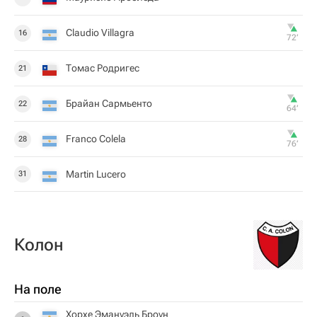
Claudio Villagra
16
72‎’‎
Томас Родригес
21
Брайан Сармьенто
22
64‎’‎
Franco Colela
28
76‎’‎
Martin Lucero
31
Колон
На поле
Хорхе Эмануэль Броун