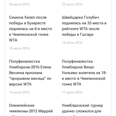
26 июля 2016
25 июля 2016
Симона Халеп после
Швейцарка Голубич
победы в Бухаресте
поднялась на 33 места в
поднялась на 6-е место
рейтинге WTA после
в Чемпионской гонке
победы в Гштаде
WTA
18 июля 2016
18 июля 2016
Полуфиналистка
Полуфиналистка
Уимблдона-2016 Елена
Уимблдона Винус
Веснина признана
Уильямс взлетела на 18-
"прорывом месяца" по
е место в Чемпионской
версии WTA
гонке WTA
15 июля 2016
11 июля 2016
Олимпийские
Уимблдонский турнир
чемпионы-2012 Маррей
удачно сложился для