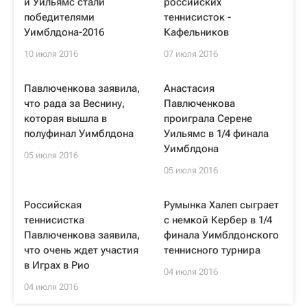
и Уильямс стали
российских
победителями
теннисисток -
Уимблдона-2016
Кафельников
10 июля 2016
07 июля 2016
Павлюченкова заявила,
Анастасия
что рада за Веснину,
Павлюченкова
которая вышла в
проиграла Серене
полуфинал Уимблдона
Уильямс в 1/4 финала
Уимблдона
05 июля 2016
05 июля 2016
Российская
Румынка Халеп сыграет
теннисистка
с немкой Кербер в 1/4
Павлюченкова заявила,
финала Уимблдонского
что очень ждет участия
теннисного турнира
в Играх в Рио
04 июля 2016
04 июля 2016