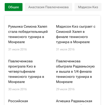
Общее
Анастасия Павлюченкова
Мэдисон Киз
Румынка Симона Халеп
Мэдисон Киз сыграет с
стала победительницей
Симоной Халеп в
теннисного турнира в
финале теннисного
Монреале
турнира в Монреале
31 июля 2016
31 июля 2016
Павлюченкова
Павлюченкова
проиграла Киз в
обыграла Радваньскую
четвертьфинале
и вышла в 1/4 финала
теннисного турнира в
теннисного турнира в
Монреале
Монреале
30 июля 2016
29 июля 2016
Российская
Агнешка Радваньская