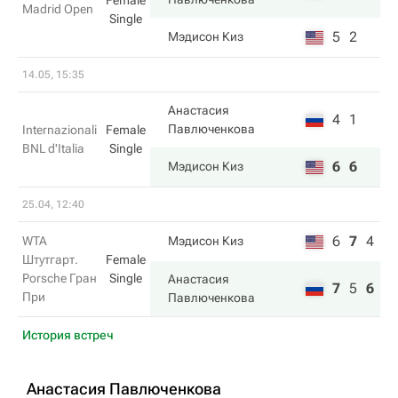
Female
Madrid Open
Single
5
2
Мэдисон Киз
14.05, 15:35
Анастасия
4
1
Павлюченкова
Internazionali
Female
BNL d'Italia
Single
6
6
Мэдисон Киз
25.04, 12:40
6
7
4
WTA
Мэдисон Киз
Штутгарт.
Female
Porsche Гран
Single
Анастасия
7
5
6
При
Павлюченкова
История встреч
Анастасия Павлюченкова