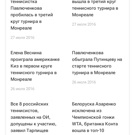
теннисистка
вышла в третий круг
Павлюченкова
теннисного турнира в
пробилась в третий
Монреале
круг турнира в
27 июля 2016
Монреале
27 июля 2016
Елена Веснина
Павлюченкова
проиграла американке
обыграла Путинцеву на
Киз в первом круге
старте теннисного
теннисного турнира в
турнира в Монреале
Монреале
26 июля 2016
26 июля 2016
Все 8 российских
Белоруска Азаренко
теннисистов,
исключена из
заявленных на ОИ,
Чемпионской гонки
допущены к участию,
WTA, британка Конта
заявил Тарпищев
вошла в топ-10