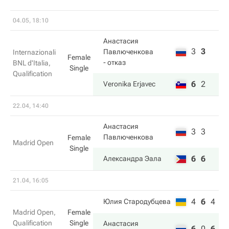
04.05, 18:10
Анастасия
3
3
Павлюченкова
Internazionali
Female
- отказ
BNL d'Italia,
Single
Qualification
6
2
Veronika Erjavec
22.04, 14:40
Анастасия
3
3
Павлюченкова
Female
Madrid Open
Single
6
6
Александра Эала
21.04, 16:05
4
6
4
Юлия Стародубцева
Madrid Open,
Female
Qualification
Single
Анастасия
6
0
6