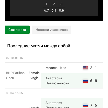
1
2
3
6
:
7
6
:
1
0
:
6
Статистика
Новости участников
Последние матчи между собой
09.10, 01:15
3
1
Мэдисон Киз
BNP Paribas
Female
Open
Single
Анастасия
6
6
Павлюченкова
30.04, 16:05
Анастасия
7
6
Павлюченкова