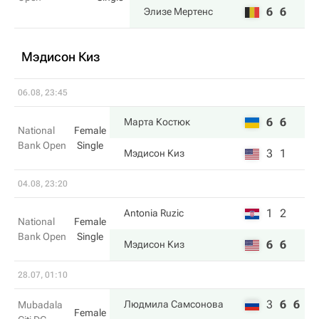
6
6
Элизе Мертенс
Мэдисон Киз
06.08, 23:45
6
6
Марта Костюк
National
Female
Bank Open
Single
3
1
Мэдисон Киз
04.08, 23:20
1
2
Antonia Ruzic
National
Female
Bank Open
Single
6
6
Мэдисон Киз
28.07, 01:10
3
6
6
Людмила Самсонова
Mubadala
Female