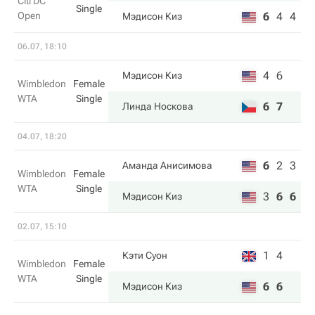
Citi DC
Single
Open
6
4
4
Мэдисон Киз
06.07, 18:10
4
6
Мэдисон Киз
Wimbledon
Female
WTA
Single
6
7
Линда Носкова
04.07, 18:20
6
2
3
Аманда Анисимова
Wimbledon
Female
WTA
Single
3
6
6
Мэдисон Киз
02.07, 15:10
1
4
Кэти Суон
Wimbledon
Female
WTA
Single
6
6
Мэдисон Киз