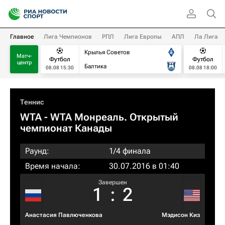
Главное
Лига Чемпионов
РПЛ
Лига Европы
АПЛ
Ла Лига
Крылья Советов
Матч-
Футбол
Футбол
центр
Балтика
08.08 15:30
08.08 18:00
Теннис
WTA
- WTA Монреаль. Открытый
чемпионат Канады
Раунд:
1/4 финала
Время начала:
30.07.2016 в 01:40
Завершен
1
:
2
Анастасия Павлюченкова
Мэдисон Киз