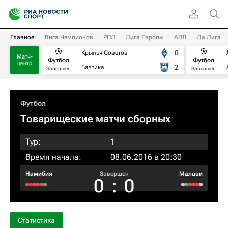
Главное
Лига Чемпионов
РПЛ
Лига Европы
АПЛ
Ла Лига
0
Крылья Советов
Матч-
Футбол
Футбол
центр
2
Балтика
Завершен
Завершен
Футбол
Товарищеские матчи сборных
Тур:
1
Время начала:
08.06.2016 в 20:30
Намибия
Завершен
Малави
0
:
0
Статистика