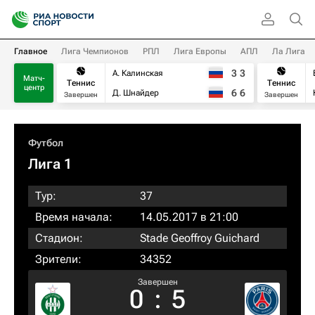
Главное
Лига Чемпионов
РПЛ
Лига Европы
АПЛ
Ла Лига
3
3
А. Калинская
Матч-
Теннис
Теннис
центр
6
6
Д. Шнайдер
Завершен
Завершен
Футбол
Лига 1
Тур:
37
Время начала:
14.05.2017 в 21:00
Стадион:
Stade Geoffroy Guichard
Зрители:
34352
Завершен
0
:
5