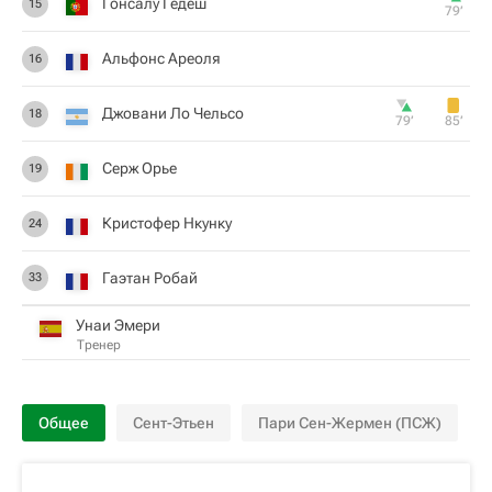
Гонсалу Гедеш
15
79‎’‎
Альфонс Ареоля
16
Джовани Ло Чельсо
18
79‎’‎
85‎’‎
Серж Орье
19
Кристофер Нкунку
24
Гаэтан Робай
33
Унаи Эмери
Тренер
Общее
Сент-Этьен
Пари Сен-Жермен (ПСЖ)