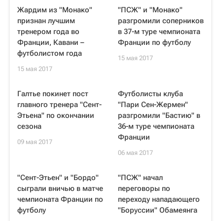
Жардим из "Монако"
"ПСЖ" и "Монако"
признан лучшим
разгромили соперников
тренером года во
в 37-м туре чемпионата
Франции, Кавани –
Франции по футболу
футболистом года
15 мая 2017
15 мая 2017
Галтье покинет пост
Футболисты клуба
главного тренера "Сент-
"Пари Сен-Жермен"
Этьена" по окончании
разгромили "Бастию" в
сезона
36-м туре чемпионата
Франции
09 мая 2017
06 мая 2017
"Сент-Этьен" и "Бордо"
"ПСЖ" начал
сыграли вничью в матче
переговоры по
чемпионата Франции по
переходу нападающего
футболу
"Боруссии" Обамеянга