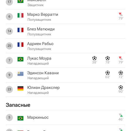
17
Защитник
Марко Верратти
6
79‎’‎
Полузащитник
Блез Матюиди
14
Полузащитник
Адриен Рабьо
25
Полузащитник
Лукас Моура
7
38‎’‎
78‎’‎
79‎’‎
Нападающий
Эдинсон Кавани
9
02‎’‎
72‎’‎
Нападающий
Юлиан Дракслер
23
90‎’‎
Нападающий
Запасные
Маркиньос
5
46‎’‎