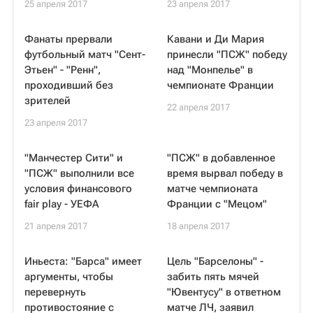
25 апреля 2017
23 апреля 2017
Фанаты прервали
Кавани и Ди Мария
футбольный матч "Сент-
принесли "ПСЖ" победу
Этьен" - "Ренн",
над "Монпелье" в
проходивший без
чемпионате Франции
зрителей
22 апреля 2017
23 апреля 2017
"Манчестер Сити" и
"ПСЖ" в добавленное
"ПСЖ" выполнили все
время вырвал победу в
условия финансового
матче чемпионата
fair play - УЕФА
Франции с "Мецом"
21 апреля 2017
18 апреля 2017
Иньеста: "Барса" имеет
Цель "Барселоны" -
аргументы, чтобы
забить пять мячей
перевернуть
"Ювентусу" в ответном
противостояние с
матче ЛЧ, заявил