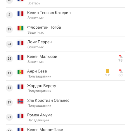
16
Вратарь
Кевин Теофил Катерин
2
Защитник
Флорентин Погба
19
Защитник
Лоик Перрен
24
Защитник
Кевен Малькюи
25
79‎’‎
Защитник
Анри Севе
11
27‎’‎
56‎’‎
Полузащитник
Жордан Верету
14
Полузащитник
Уле Кристиан Сельнес
17
Полузащитник
Ромен Амума
21
Нападающий
Кевен Монне-Паке