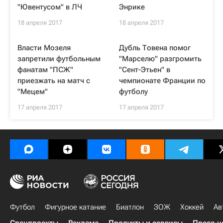
"Ювентусом" в ЛЧ
Энрике
18 апреля 2017
18 апреля 2017
Власти Мозеля
Дубль Товена помог
запретили футбольным
"Марселю" разгромить
фанатам "ПСЖ"
"Сент-Этьен" в
приезжать на матч с
чемпионате Франции по
"Мецем"
футболу
17 апреля 2017
17 апреля 2017
Футбол
Фигурное катание
Биатлон
ЗОЖ
Хоккей
Ав