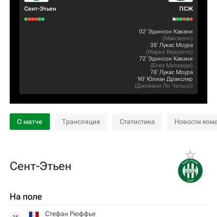
Сент-Этьен
ПСЖ
02‎’‎
Эдинсон Кавани
(
Максвелл
)
38‎’‎
Лукас Моура
(
Марко Верратти
)
72‎’‎
Эдинсон Кавани
(
Блез Матюиди
)
78‎’‎
Лукас Моура
90‎’‎
Юлиан Дракслер
(
Джовани Ло Чельсо
)
О матче
Трансляция
Статистика
Новости ком
Сент-Этьен
На поле
Стефан Рюффье