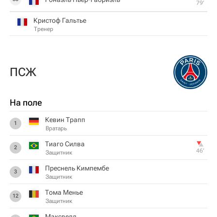
79‎’‎
Кристоф Гальтье
Тренер
ПСЖ
На поле
Кевин Трапп
1
Вратарь
Тиаго Силва
2
46‎’‎
Защитник
Преснель Кимпембе
3
Защитник
Тома Менье
12
Защитник
Максвелл