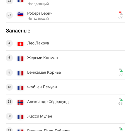
22
Нападающий
Роберт Берич
27
69‎’‎
Нападающий
Запасные
Лео Лакруа
4
Жереми Клеман
6
Бенжамен Корнье
8
56‎’‎
Фабьен Лемуан
18
Александр Сёдерлунд
23
69‎’‎
Жесси Мулен
30
Ронаэль Пьер-Габриэль
33