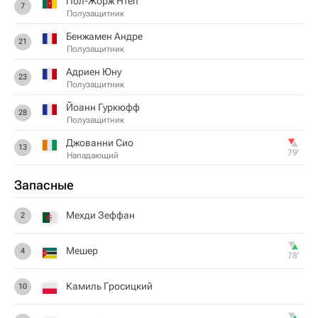
Пол-Жорж Нтеп
7
Полузащитник
Бенжамен Андре
21
Полузащитник
Адриен Юну
23
Полузащитник
Йоанн Гуркюфф
28
Полузащитник
Джованни Сио
13
79‎’‎
Нападающий
Запасные
Мехди Зеффан
2
Мешер
4
78‎’‎
Камиль Гросицкий
10