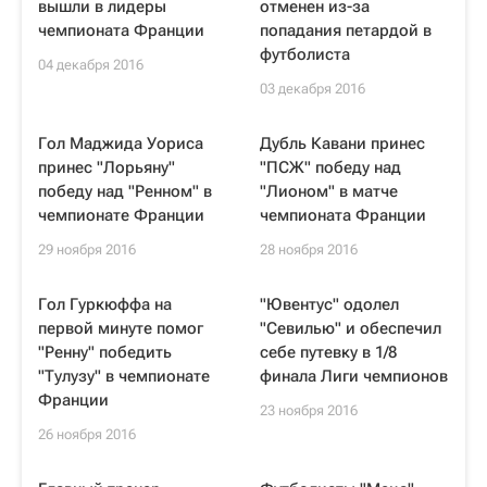
вышли в лидеры
отменен из-за
чемпионата Франции
попадания петардой в
футболиста
04 декабря 2016
03 декабря 2016
Гол Маджида Уориса
Дубль Кавани принес
принес "Лорьяну"
"ПСЖ" победу над
победу над "Ренном" в
"Лионом" в матче
чемпионате Франции
чемпионата Франции
29 ноября 2016
28 ноября 2016
Гол Гуркюффа на
"Ювентус" одолел
первой минуте помог
"Севилью" и обеспечил
"Ренну" победить
себе путевку в 1/8
"Тулузу" в чемпионате
финала Лиги чемпионов
Франции
23 ноября 2016
26 ноября 2016