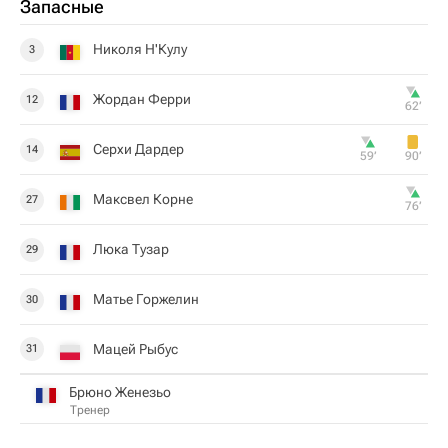
Запасные
Николя Н'Кулу
3
Жордан Ферри
12
62‎’‎
Серхи Дардер
14
59‎’‎
90‎’‎
Максвел Корне
27
76‎’‎
Люка Тузар
29
Матье Горжелин
30
Мацей Рыбус
31
Брюно Женезьо
Тренер