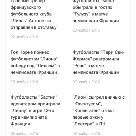
Главный тренер
Футболисты "Меца"
французского
обыграли в гостях
футбольного клуба
"Тулузу" в матче
"Лилль" Антонетти
чемпионата Франции
отправлен в отставку
20 ноября 2016
22 ноября 2016
Гол Корне принес
Футболисты "Пари Сен-
футболистам "Лиона"
Жермен" разгромили
победу над "Лиллем" в
"Ренн" в матче
чемпионате Франции
чемпионата Франции
19 ноября 2016
07 ноября 2016
Футболисты "Бастии"
"Лион" сыграл вничью с
вдевятером проиграли
"Ювентусом",
"Лиону" в игре 12-го
"Копенгаген" отнял
тура чемпионата
первые очки у
Франции
"Лестера" в ЛЧ
06 ноября 2016
03 ноября 2016