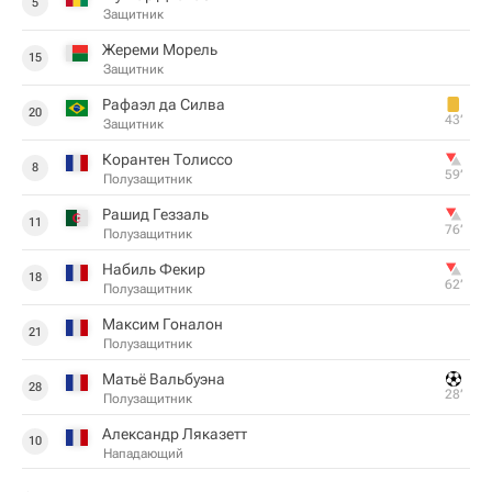
5
Защитник
Жереми Морель
15
Защитник
Рафаэл да Силва
20
43‎’‎
Защитник
Корантен Толиссо
8
59‎’‎
Полузащитник
Рашид Геззаль
11
76‎’‎
Полузащитник
Набиль Фекир
18
62‎’‎
Полузащитник
Максим Гоналон
21
Полузащитник
Матьё Вальбуэна
28
28‎’‎
Полузащитник
Александр Ляказетт
10
Нападающий