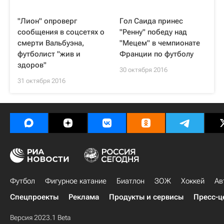
"Лион" опроверг
Гол Саида принес
сообщения в соцсетях о
"Ренну" победу над
смерти Вальбуэна,
"Мецем" в чемпионате
футболист "жив и
Франции по футболу
здоров"
30 октября 2016
31 октября 2016
Футбол
Фигурное катание
Биатлон
ЗОЖ
Хоккей
Ав
Спецпроекты
Реклама
Продукты и сервисы
Пресс-ц
Версия 2023.1 Beta