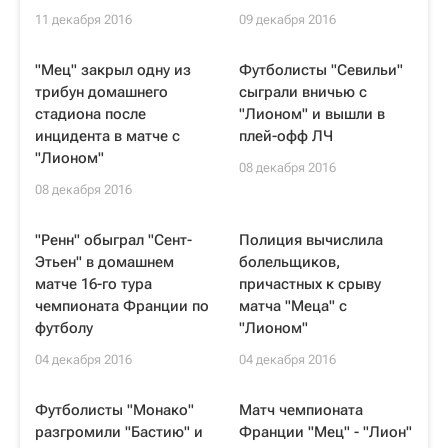
11 декабря 2016
09 декабря 2016
"Мец" закрыл одну из
Футболисты "Севильи"
трибун домашнего
сыграли вничью с
стадиона после
"Лионом" и вышли в
инцидента в матче с
плей-офф ЛЧ
"Лионом"
08 декабря 2016
08 декабря 2016
"Ренн" обыграл "Сент-
Полиция вычислила
Этьен" в домашнем
болельщиков,
матче 16-го тура
причастных к срыву
чемпионата Франции по
матча "Меца" с
футболу
"Лионом"
04 декабря 2016
04 декабря 2016
Футболисты "Монако"
Матч чемпионата
разгромили "Бастию" и
Франции "Мец" - "Лион"