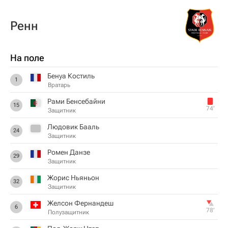
Ренн
На поле
Бенуа Костиль
1
Вратарь
Рами Бенсебайни
15
74‎’‎
Защитник
Людовик Бааль
24
Защитник
Ромен Данзе
29
Защитник
Жорис Ньяньон
32
Защитник
Желсон Фернандеш
6
78‎’‎
Полузащитник