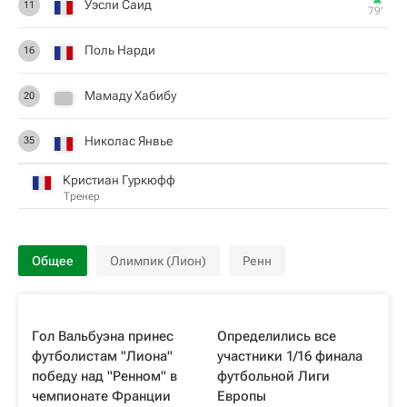
Уэсли Саид
11
79‎’‎
Поль Нарди
16
Мамаду Хабибу
20
Николас Янвье
35
Кристиан Гуркюфф
Тренер
Общее
Олимпик (Лион)
Ренн
Гол Вальбуэна принес
Определились все
футболистам "Лиона"
участники 1/16 финала
победу над "Ренном" в
футбольной Лиги
чемпионате Франции
Европы