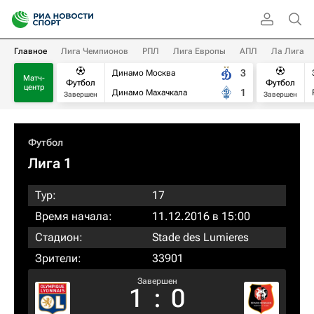
Главное
Лига Чемпионов
РПЛ
Лига Европы
АПЛ
Ла Лига
3
Динамо Москва
Матч-
Футбол
Футбол
центр
1
Динамо Махачкала
Завершен
Завершен
Футбол
Лига 1
Тур:
17
Время начала:
11.12.2016 в 15:00
Стадион:
Stade des Lumieres
Зрители:
33901
Завершен
1
:
0