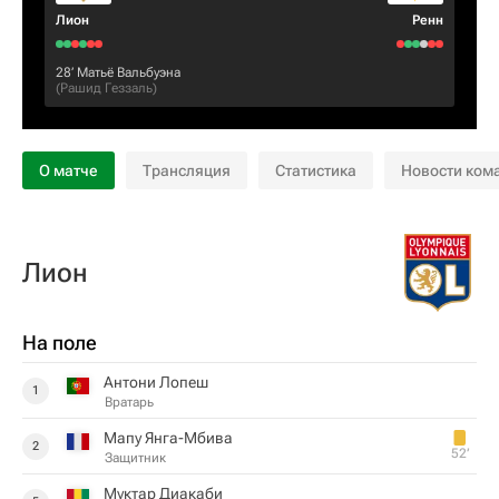
Лион
Ренн
28‎’‎
Матьё Вальбуэна
(
Рашид Геззаль
)
О матче
Трансляция
Статистика
Новости ком
Лион
На поле
Антони Лопеш
1
Вратарь
Мапу Янга-Мбива
2
52‎’‎
Защитник
Муктар Диакаби