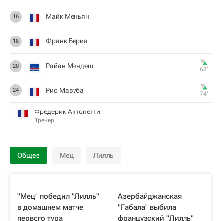
Майк Меньян
16
Франк Бериа
18
Райан Мендеш
20
68‎’‎
Рио Мавуба
24
74‎’‎
Фредерик Антонетти
Тренер
Общее
Мец
Лилль
"Мец" победил "Лилль"
Азербайджанская
в домашнем матче
"Габала" выбила
первого тура
французский "Лилль"