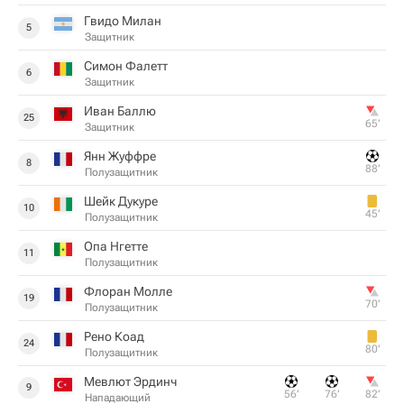
Гвидо Милан
5
Защитник
Симон Фалетт
6
Защитник
Иван Баллю
25
65‎’‎
Защитник
Янн Жуффре
8
88‎’‎
Полузащитник
Шейк Дукуре
10
45‎’‎
Полузащитник
Опа Нгетте
11
Полузащитник
Флоран Молле
19
70‎’‎
Полузащитник
Рено Коад
24
80‎’‎
Полузащитник
Мевлют Эрдинч
9
56‎’‎
76‎’‎
82‎’‎
Нападающий