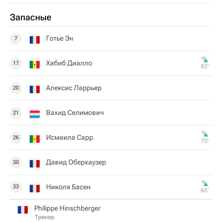
Запасные
Готье Эн
7
Хабиб Диалло
17
82‎’‎
Алексис Ларрьер
20
Вахид Селимович
21
Исмаила Сарр
26
70‎’‎
Давид Оберхаузер
30
Николя Басен
33
65‎’‎
Philippe Hinschberger
Тренер