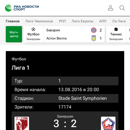
Главное
Лига Чемпионов
РПЛ
Лига Европы
АПЛ
Ла Лига
2
Бавария
Матч-
Футбол
Теннис
центр
1
Астон Вилла
Завершен
Завершен
Футбол
Лига 1
Тур:
1
Время начала:
13.08.2016 в 20:00
Стадион:
Stade Saint Symphorien
Зрители:
17174
Завершен
3
:
2