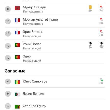
Мунир Оббади
8
29‎’‎
74‎’‎
Полузащитник
Морган Амальфитано
10
68‎’‎
Полузащитник
Эрик Ботеак
11
68‎’‎
Нападающий
Рони Лопес
17
36‎’‎
70‎’‎
Нападающий
Эдер
19
Нападающий
Запасные
Юнус Санкхаре
4
68‎’‎
Яссин Бензия
9
Стопила Сунзу
13