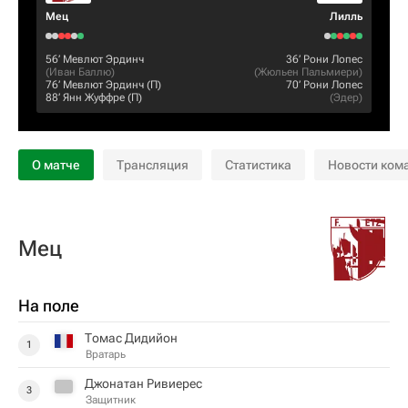
Мец
Лилль
56‎’‎
Мевлют Эрдинч
36‎’‎
Рони Лопес
(
Иван Баллю
)
(
Жюльен Пальмиери
)
76‎’‎
Мевлют Эрдинч
(П)
70‎’‎
Рони Лопес
88‎’‎
Янн Жуффре
(П)
(
Эдер
)
О матче
Трансляция
Статистика
Новости ком
Мец
На поле
Томас Дидийон
1
Вратарь
Джонатан Ривиерес
3
Защитник