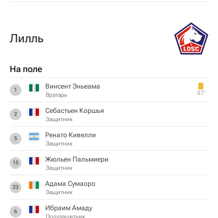
Лилль
На поле
Винсент Эньеама
1
87‎’‎
Вратарь
Себастьен Коршья
2
Защитник
Ренато Кивелли
5
Защитник
Жюльен Пальмиери
15
Защитник
Адама Сумаоро
23
Защитник
Ибраим Амаду
6
Полузащитник