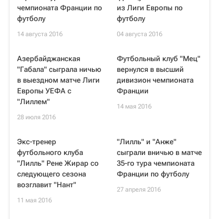
чемпионата Франции по
из Лиги Европы по
футболу
футболу
14 августа 2016
04 августа 2016
Азербайджанская
Футбольный клуб "Мец"
"Габала" сыграла ничью
вернулся в высший
в выездном матче Лиги
дивизион чемпионата
Европы УЕФА с
Франции
"Лиллем"
14 мая 2016
28 июля 2016
Экс-тренер
"Лилль" и "Анже"
футбольного клуба
сыграли вничью в матче
"Лилль" Рене Жирар со
35-го тура чемпионата
следующего сезона
Франции по футболу
возглавит "Нант"
27 апреля 2016
11 мая 2016