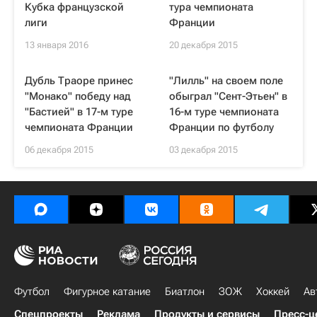
Кубка французской
тура чемпионата
лиги
Франции
13 января 2016
20 декабря 2015
Дубль Траоре принес
"Лилль" на своем поле
"Монако" победу над
обыграл "Сент-Этьен" в
"Бастией" в 17-м туре
16-м туре чемпионата
чемпионата Франции
Франции по футболу
06 декабря 2015
03 декабря 2015
Футбол
Фигурное катание
Биатлон
ЗОЖ
Хоккей
Ав
Спецпроекты
Реклама
Продукты и сервисы
Пресс-ц