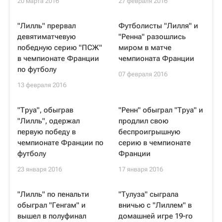
20 марта 2016
27 февраля 2016
"Лилль" прервал
Футболисты "Лилля" и
девятиматчевую
"Ренна" разошлись
победную серию "ПСЖ"
миром в матче
в чемпионате Франции
чемпионата Франции
по футболу
07 февраля 2016
13 февраля 2016
"Труа", обыграв
"Ренн" обыграл "Труа" и
"Лилль", одержал
продлил свою
первую победу в
беспроигрышную
чемпионате Франции по
серию в чемпионате
футболу
Франции
23 января 2016
17 января 2016
"Лилль" по пенальти
"Тулуза" сыграла
обыграл "Генгам" и
вничью с "Лиллем" в
вышел в полуфинал
домашней игре 19-го