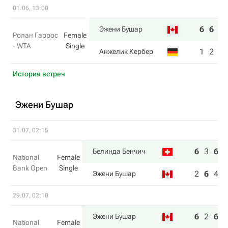
01.06, 13:00
6
6
Эжени Бушар
Ролан Гаррос
Female
- WTA
Single
1
2
Анжелик Кербер
История встреч
Эжени Бушар
31.07, 02:15
6
3
6
Белинда Бенчич
National
Female
Bank Open
Single
2
6
4
Эжени Бушар
29.07, 02:10
6
2
6
Эжени Бушар
National
Female