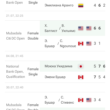
Bank Open
Single
4
6
2
Эмилиана Аранго
21.07, 22:25
Х.
В.
6
6
Баптист
Уильямс
Mubadala
Female
Citi DC Open
Double
Э.
C.
3
1
Бушар
Ngounoue
04.08, 21:45
5
7
6
Моюка Укидзима
National
Female
Bank Open,
Single
Qualification
7
5
4
Эжени Бушар
30.07, 22:40
Э.
С.
3
4
Бушар
Стивенс
Mubadala
Female