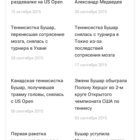
раздевалке на US Open
Александр Медведев
15 октября 2015
30 сентября 2015
Теннисистка Бушар,
Теннисистка Бушар
перенесшая сотрясение
снялась с турнира в
мозга, снялась с
Токио из-за
турнира в Ухани
последствий
сотрясения мозга
28 сентября 2015
17 сентября 2015
Канадская теннисистка
Эжени Бушар обыграла
Бушар, получившая
Полону Херцог во 2-м
травму головы, снялась
круге Открытого
с US Open
чемпионата США по
теннису
06 сентября 2015
03 сентября 2015
Первая ракетка
Бушар уступила