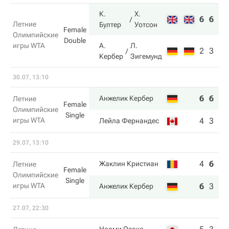
К.
Х.
6
6
Летние
Бултер
Уотсон
Female
Олимпийские
Double
игры WTA
А.
Л.
2
3
Кербер
Зигемунд
30.07, 13:10
6
6
Анжелик Кербер
Летние
Female
Олимпийские
Single
игры WTA
4
3
Лейла Фернандес
29.07, 13:10
4
6
4
Жаклин Кристиан
Летние
Female
Олимпийские
Single
игры WTA
6
3
6
Анжелик Кербер
27.07, 22:30