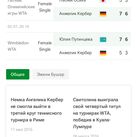
5
3
Наоми Осака
Летние
Female
Олимпийские
Single
игры WTA
7
6
Анжелик Кербер
02.07, 20:10
7
6
Юлия Путинцева
Wimbledon
Female
WTA
Single
5
3
Анжелик Кербер
Общее
Эжени Бушар
Немка Ангелика Кербер
Свитолина выиграла
не смогла выйти в
свой четвертый титул
третий круг теннисного
на турнирах WTA,
турнира в Риме
победив в Куала-
Лумпуре
11 мая 2016
06 марта 2016