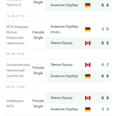
Single
Группа A
6
6
Анжелик Кербер
10.05, 21:10
Анжелик Кербер
-
WTA Мадрид.
3
0
отказ
Mutua
Female
Открытый
Single
6
5
Эжени Бушар
чемпионат
08.08, 18:45
4
2
Эжени Бушар
Олимпийский
Female
теннисный
Single
турнир (ж)
6
6
Анжелик Кербер
02.07, 15:00
6
6
Эжени Бушар
Уимблдон
Female
WTA
Single
3
4
Анжелик Кербер