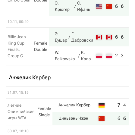
Citi DC Open
Double
Э.
С.
6
6
Крюгер
Ифань
10.11, 00:40
Э.
Г.
6
6
Billie Jean
Бушар
Дабровски
King Cup
Female
Finals,
Double
W.
К.
2
3
Group C
Falkowska
Кава
Анжелик Кербер
31.07, 15:15
7
4
6
Анжелик Кербер
Летние
Female
Олимпийские
Single
игры WTA
6
6
7
Циньвэнь Чжэн
30.07, 18:10