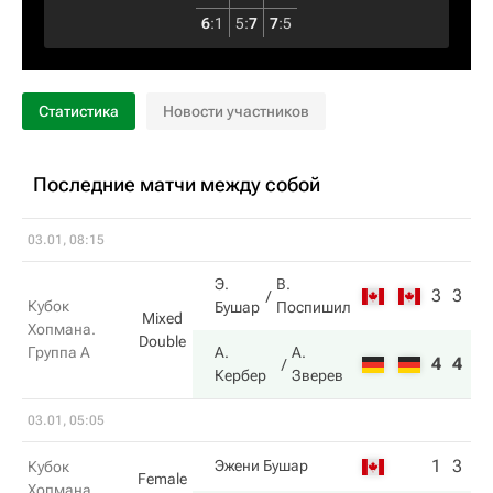
6
:
1
5
:
7
7
:
5
Статистика
Новости участников
Последние матчи между собой
03.01, 08:15
Э.
В.
3
3
Кубок
Бушар
Поспишил
Mixed
Хопмана.
Double
Группа A
А.
А.
4
4
Кербер
Зверев
03.01, 05:05
1
3
Эжени Бушар
Кубок
Female
Хопмана.