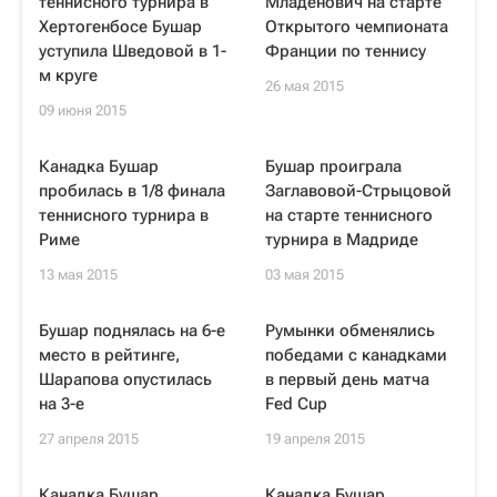
теннисного турнира в
Младенович на старте
Хертогенбосе Бушар
Открытого чемпионата
уступила Шведовой в 1-
Франции по теннису
м круге
26 мая 2015
09 июня 2015
Канадка Бушар
Бушар проиграла
пробилась в 1/8 финала
Заглавовой-Стрыцовой
теннисного турнира в
на старте теннисного
Риме
турнира в Мадриде
13 мая 2015
03 мая 2015
Бушар поднялась на 6-е
Румынки обменялись
место в рейтинге,
победами с канадками
Шарапова опустилась
в первый день матча
на 3-е
Fed Cup
27 апреля 2015
19 апреля 2015
Канадка Бушар
Канадка Бушар