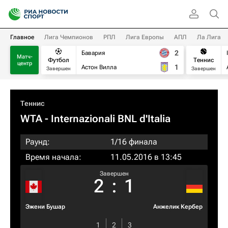
Главное
Лига Чемпионов
РПЛ
Лига Европы
АПЛ
Ла Лига
2
Бавария
Матч-
Футбол
Теннис
центр
1
Астон Вилла
Завершен
Завершен
Теннис
WTA
- Internazionali BNL d'Italia
Раунд:
1/16 финала
Время начала:
11.05.2016 в 13:45
Завершен
2
:
1
Эжени Бушар
Анжелик Кербер
1
2
3