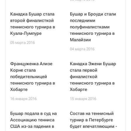
Канадка Бушар стала
Бушар и Броуди стали
второй финалисткой
последними
теннисного турнира в
полуфиналистками
Куала-Лумпуре
теннисного турнира в
Малайзии
05 марта 2016
04 марта 2016
Француженка Ализе
Канадка Эжени Бушар
Корне стала
стала первой
победительницей
финалисткой
теннисного турнира в
теннисного турнира в
Хобарте
Хобарте
16 января 2016
15 января 2016
Бушар подала в суд на
Состав на теннисный
Ассоциацию тенниса
турнир в Петербурге
США из-за падения в
будет впечатляющим -