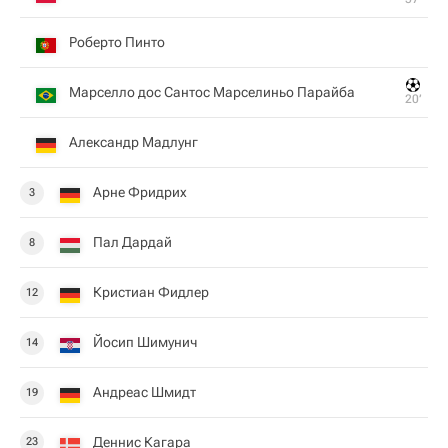
Роберто Пинто
Марселло дос Сантос Марселиньо Парайба
20‎’‎
Александр Мадлунг
Арне Фридрих
3
Пал Дардай
8
Кристиан Фидлер
12
Йосип Шимунич
14
Андреас Шмидт
19
Деннис Кагара
23