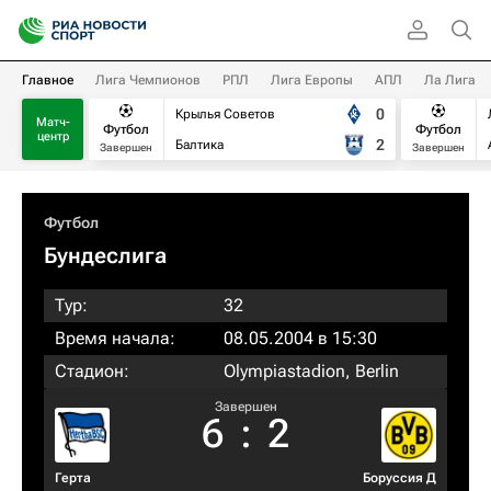
Главное
Лига Чемпионов
РПЛ
Лига Европы
АПЛ
Ла Лига
0
Крылья Советов
Матч-
Футбол
Футбол
центр
2
Балтика
Завершен
Завершен
Футбол
Бундеслига
Тур:
32
Время начала:
08.05.2004 в 15:30
Стадион:
Olympiastadion, Berlin
Завершен
6
:
2
Герта
Боруссия Д