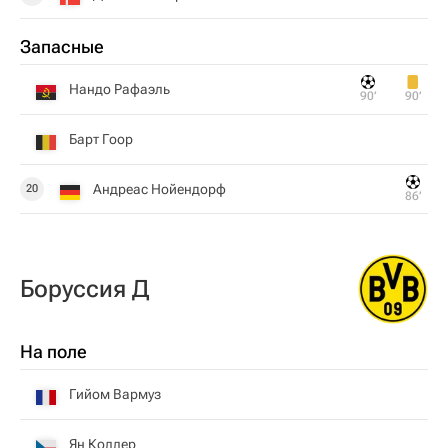
Запасные
Нандо Рафаэль
90‎’‎
90‎’‎
Барт Гоор
Андреас Нойендорф
20
86‎’‎
Боруссия Д
На поле
Гийом Вармуз
Ян Коллер