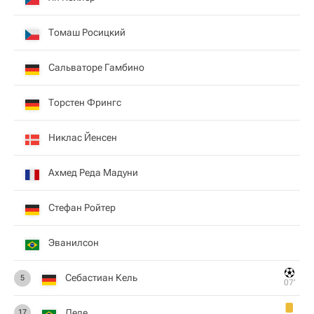
Томаш Росицкий
Сальваторе Гамбино
Торстен Фрингс
Никлас Йенсен
Ахмед Реда Мадуни
Стефан Ройтер
Эванилсон
Себастиан Кель
5
07‎’‎
Деде
17