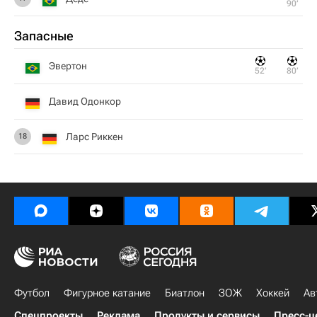
90‎’‎
Запасные
Эвертон
52‎’‎
80‎’‎
Давид Одонкор
Ларс Риккен
18
Футбол
Фигурное катание
Биатлон
ЗОЖ
Хоккей
Ав
Спецпроекты
Реклама
Продукты и сервисы
Пресс-ц