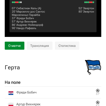
07‎’‎
Себастиан Кель
(А)
52‎’‎
Эвертон
20‎’‎
Марселло дос Сантос
80‎’‎
Эвертон
Марселиньо Парайба
37‎’‎
Фреди Бобич
57‎’‎
Артур Вихнярек
86‎’‎
Андреас Нойендорф
90‎’‎
Нандо Рафаэль
О матче
Трансляция
Статистика
Герта
На поле
Фреди Бобич
37‎’‎
Артур Вихнярек
57‎’‎