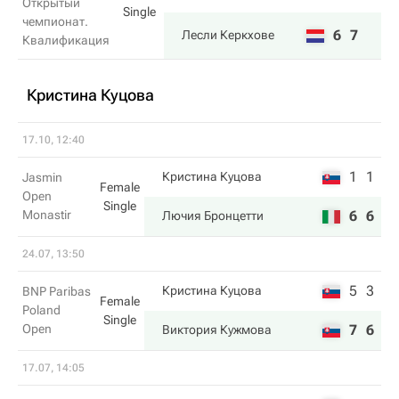
Открытый
Single
чемпионат.
6
7
Лесли Керкхове
Квалификация
Кристина Куцова
17.10, 12:40
1
1
Кристина Куцова
Jasmin
Female
Open
Single
Monastir
6
6
Лючия Бронцетти
24.07, 13:50
5
3
Кристина Куцова
BNP Paribas
Female
Poland
Single
Open
7
6
Виктория Кужмова
17.07, 14:05