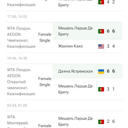
4
2
Квалифилация
Бриту
17.06, 14:55
Мишель Ларше Де
WTA Лондон.
6
6
Бриту
AEGON
Female
Чемпионат.
Single
3
4
Жаклин Како
Квалифилация
10.06, 16:30
WTA Лондон.
6
6
Даяна Ястремская
AEGON
Female
Открытый
Single
Мишель Ларше Де
чемпионат.
3
1
Бриту
Квалификация
03.04, 01:05
WTA
Мишель Ларше Де
2
6
Монтеррей.
Бриту
Female