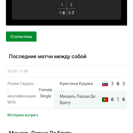
1
2
1
:
6
5
:
7
Статистика
Последние матчи между собой
20.05, 11:00
3
6
3
Ролан Гаррос
Кристина Куцова
-
Female
квалификация
Single
Мишель Ларше Де
6
1
6
WTA
Бриту
История встреч
Мишель Ларше Де Бриту