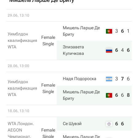
29.06, 13:10
Мишель Ларше Де
3
6
1
Уимблдон
Бриту
Female
квалификация
Single
WTA
Элизавета
6
4
6
Куличкова
28.06, 13:00
3
7
6
Надя Подороска
Уимблдон
Female
квалификация
Single
Мишель Ларше Де
WTA
6
6
8
Бриту
18.06, 13:10
6
6
WTA Лондон.
Се Шувэй
AEGON
Female
Чемпионат.
Single
Мишель Ларше Де