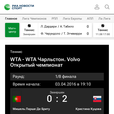
Главное
Лига Чемпионов
РПЛ
Лига Европы
АПЛ
Ла Лига
0
Л. Дардери
А. Табило
Матч-
Теннис
Теннис
центр
0
Ф. Черундоло
Т. Этчеверри
Завершен
11.08 17:00
Теннис
WTA
- WTA Чарльстон. Volvo
Открытый чемпионат
Раунд:
1/8 финала
Время начала:
03.04.2016 в 19:10
Завершен
0
:
2
Мишель Ларше Де Бриту
Кристина Куцова