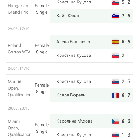
5
2
Кристина Куцова
Hungarian
Female
Grand Prix
Single
7
6
Кайя Юван
29.05, 17:10
6
6
Алена Большова
Roland
Female
Garros WTA
Single
2
1
Кристина Куцова
24.04, 11:10
2
5
Кристина Куцова
Madrid
Female
Open,
Single
Qualification
6
7
Клара Бюрель
20.03, 20:15
6
6
Каролина Мухова
Miami
Female
Open,
Single
Qualification
1
3
Кристина Куцова