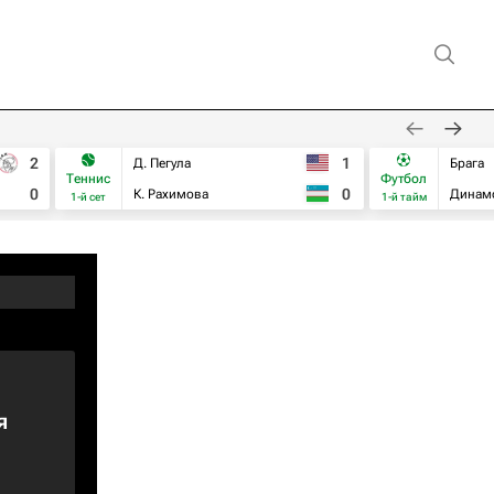
2
1
Д. Пегула
Брага
Теннис
Футбол
0
0
К. Рахимова
Динам
1-й сет
1-й тайм
я