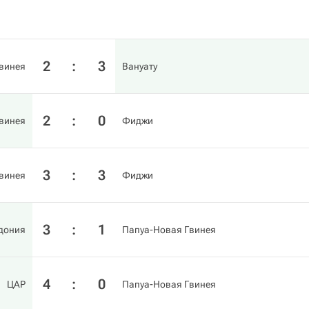
2
:
3
винея
Вануату
2
:
0
винея
Фиджи
3
:
3
винея
Фиджи
3
:
1
дония
Папуа-Новая Гвинея
4
:
0
ЦАР
Папуа-Новая Гвинея