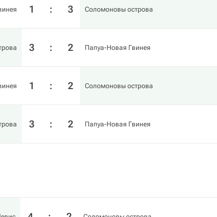
1
:
3
винея
Соломоновы острова
3
:
2
трова
Папуа-Новая Гвинея
1
:
2
винея
Соломоновы острова
3
:
2
трова
Папуа-Новая Гвинея
4
:
2
Невис
Соломоновы острова