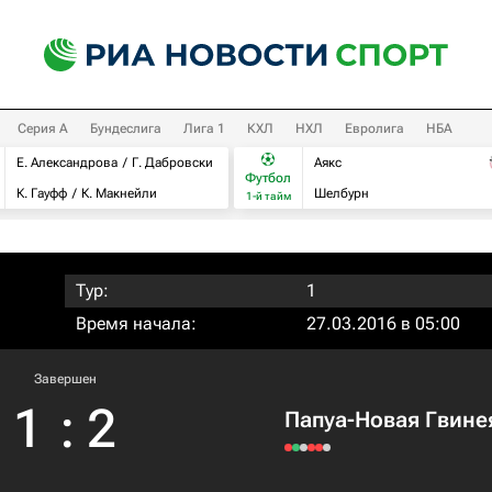
Серия А
Бундеслига
Лига 1
КХЛ
НХЛ
Евролига
НБА
Е. Александрова
Г. Дабровски
Аякс
Футбол
К. Гауфф
К. Макнейли
Шелбурн
1-й тайм
Тур:
1
Время начала:
27.03.2016 в 05:00
Завершен
1
:
2
Папуа-Новая Гвине