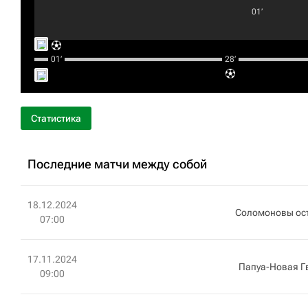
01‎’‎
01‎’‎
28‎’‎
Статистика
Последние матчи между собой
18.12.2024
Соломоновы ос
07:00
17.11.2024
Папуа-Новая Г
09:00