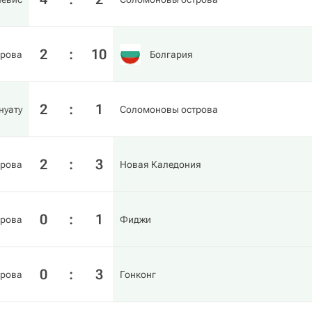
2
:
10
трова
Болгария
2
:
1
нуату
Соломоновы острова
2
:
3
трова
Новая Каледония
0
:
1
трова
Фиджи
0
:
3
трова
Гонконг