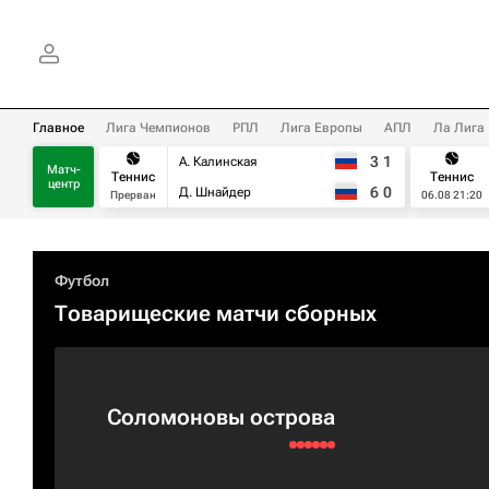
Главное
Лига Чемпионов
РПЛ
Лига Европы
АПЛ
Ла Лига
3
1
А. Калинская
Матч-
Теннис
Теннис
центр
6
0
Д. Шнайдер
Прерван
06.08 21:20
Футбол
Товарищеские матчи сборных
Соломоновы острова