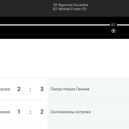
28‎’‎
Raymond Gunemba
82‎’‎
Michael Foster
(П)
82‎’‎
2
:
3
трова
Папуа-Новая Гвинея
1
:
2
винея
Соломоновы острова