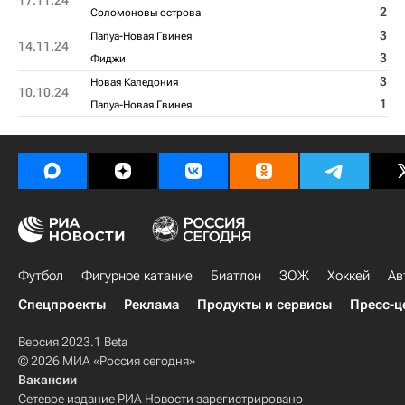
17.11.24
2
Соломоновы острова
3
Папуа-Новая Гвинея
14.11.24
3
Фиджи
3
Новая Каледония
10.10.24
1
Папуа-Новая Гвинея
Футбол
Фигурное катание
Биатлон
ЗОЖ
Хоккей
Ав
Спецпроекты
Реклама
Продукты и сервисы
Пресс-ц
Версия 2023.1 Beta
© 2026 МИА «Россия сегодня»
Вакансии
Сетевое издание РИА Новости зарегистрировано