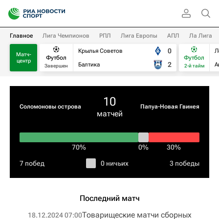
Главное
Лига Чемпионов
РПЛ
Лига Европы
АПЛ
Ла Лига
0
Крылья Советов
Л
Матч-
Футбол
Футбол
центр
2
Балтика
А
Завершен
2-й тайм
10
Соломоновы острова
Папуа-Новая Гвинея
матчей
70%
0%
30%
7 побед
0 ничьих
3 победы
Последний матч
Товарищеские матчи сборных
18.12.2024 07:00