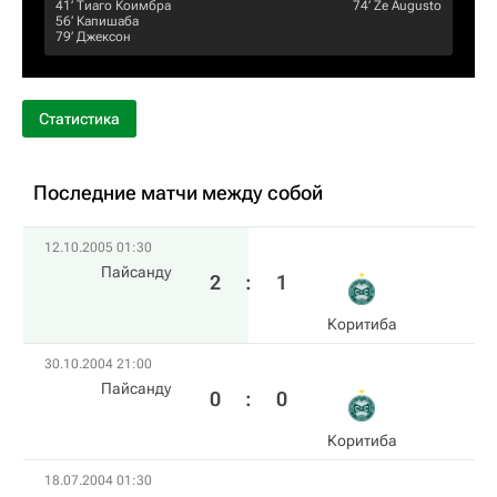
41‎’‎
Тиаго Коимбра
74‎’‎
Ze Augusto
56‎’‎
Капишаба
79‎’‎
Джексон
Статистика
Последние матчи между собой
12.10.2005 01:30
Пайсанду
2
:
1
Коритиба
30.10.2004 21:00
Пайсанду
0
:
0
Коритиба
18.07.2004 01:30