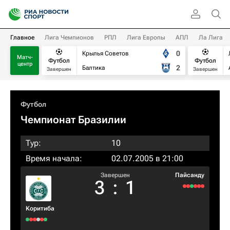
Главное
Лига Чемпионов
РПЛ
Лига Европы
АПЛ
Ла Лига
0
Крылья Советов
Матч-
Футбол
Футбол
центр
2
Балтика
Завершен
Завершен
Футбол
Чемпионат Бразилии
Тур:
10
Время начала:
02.07.2005 в 21:00
Завершен
Пайсанду
3
:
1
Коритиба