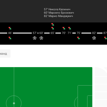
57‎’‎
Никола Калинич
60‎’‎
Марсело Брозович
82‎’‎
Марио Манджукич
46‎’‎
57‎’‎
60‎’‎
65‎’‎
70‎’‎
71‎’‎
75‎’‎
82‎’‎
87‎’
манд