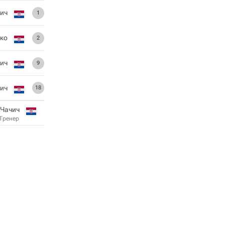
ич
1
ко
2
ич
9
ич
18
 Чачич
Тренер