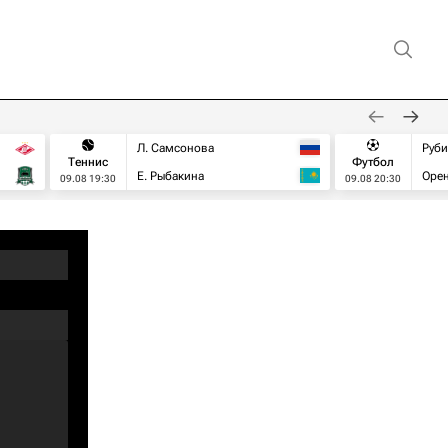
Л. Самсонова
Руб
Теннис
Футбол
Е. Рыбакина
Орен
09.08 19:30
09.08 20:30