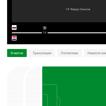
14‎’‎
Федор Смолов
14‎’‎
О матче
Трансляция
Статистика
Новости ко