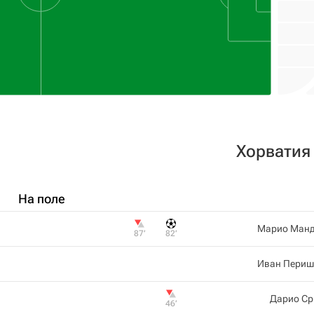
Хорватия
На поле
Марио Манд
87‎’‎
82‎’‎
Иван Периш
Дарио Ср
46‎’‎