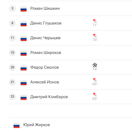
Роман Шишкин
3
Денис Глушаков
8
71‎’‎
Денис Черышев
11
70‎’‎
Роман Широков
15
Федор Смолов
20
14‎’‎
Алексей Ионов
21
65‎’‎
Дмитрий Комбаров
23
65‎’‎
Юрий Жирков