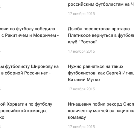
российским футболистам на Ч
5
17 ноября 2015
сии по футболу победила
Дзюба посоветовал вратарю
 с Ракитичем и Модричем -
Плетикосе вернуться в футбо
клуб "Ростов"
5
17 ноября 2015
вы футболисту Широкову на
Нужно равняться на таких
 в сборной России нет -
футболистов, как Сергей Игна
Виталий Мутко
5
17 ноября 2015
ой Хорватии по футболу
Игнашевич побил рекорд Оноп
 российской команды,
количеству матчей за национ
ко
команду
5
17 ноября 2015