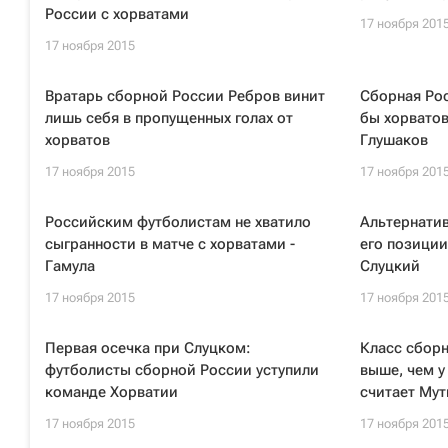
России с хорватами
17 ноября 201
17 ноября 2015
Вратарь сборной России Ребров винит
Сборная Рос
лишь себя в пропущенных голах от
бы хорватов
хорватов
Глушаков
17 ноября 2015
17 ноября 201
Российским футболистам не хватило
Альтернати
сыгранности в матче с хорватами -
его позиции
Гамула
Слуцкий
17 ноября 2015
17 ноября 201
Первая осечка при Слуцком:
Класс сборн
футболисты сборной России уступили
выше, чем у
команде Хорватии
считает Мут
17 ноября 2015
17 ноября 201