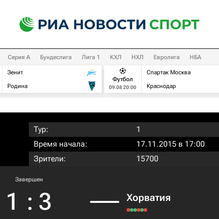
Серия А
Бундеслига
Лига 1
КХЛ
НХЛ
Евролига
НБА
Зенит
Спартак Москва
Футбол
Родина
Краснодар
09.08 20:00
Тур:
1
Время начала:
17.11.2015 в 17:00
Зрители:
15700
Завершен
1
:
3
Хорватия