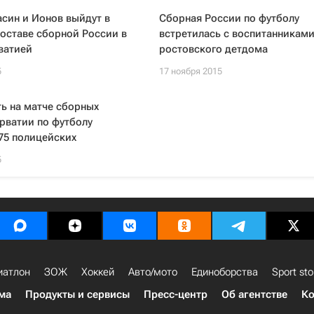
син и Ионов выйдут в
Сборная России по футболу
оставе сборной России в
встретилась с воспитанникам
ватией
ростовского детдома
5
17 ноября 2015
ь на матче сборных
рватии по футболу
75 полицейских
5
иатлон
ЗОЖ
Хоккей
Авто/мото
Единоборства
Sport sto
ма
Продукты и сервисы
Пресс-центр
Об агентстве
Ко