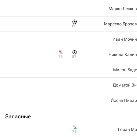
Марко Лесков
Марсело Брозов
60‎’‎
Иван Мочин
Никола Калин
75‎’‎
57‎’‎
Милан Баде
Домагой Ви
Йосип Пивар
Запасные
Горан М
75‎’‎