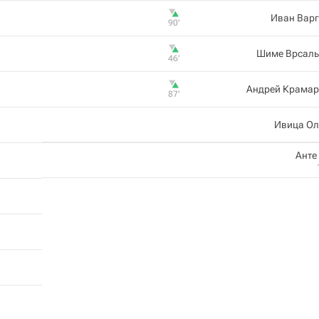
Иван Варг
90‎’‎
Шиме Врсаль
46‎’‎
Андрей Крамар
87‎’‎
Ивица Ол
Анте