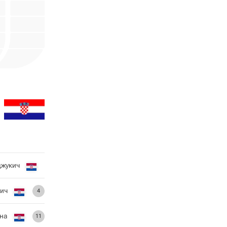
жукич
ич
4
на
11