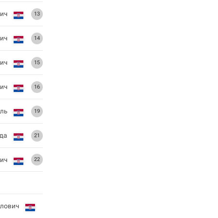
ич
13
ич
14
ич
15
ич
16
ль
19
да
21
ич
22
илович