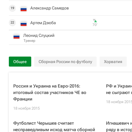
Александр Самедов
19
Артем Дзюба
22
70‎’‎
Леонид Слуцкий
Тренер
Общее
Сборная России по футболу
Хорватия
Россия и Украина на Евро-2016:
РФ и Украин
итоговый состав участников ЧЕ во
не сыграют 
Франции
18 ноября 201
18 ноября 2015
Футболист Черышев считает
Игнашевич и
несправедливым исход матча сборной
ряду в исто