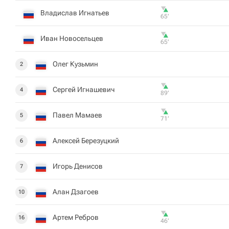
Владислав Игнатьев
65‎’‎
Иван Новосельцев
65‎’‎
Олег Кузьмин
2
Сергей Игнашевич
4
89‎’‎
Павел Мамаев
5
71‎’‎
Алексей Березуцкий
6
Игорь Денисов
7
Алан Дзагоев
10
Артем Ребров
16
46‎’‎