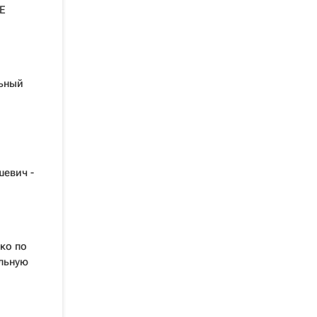
Е
льный
шевич -
ко по
альную