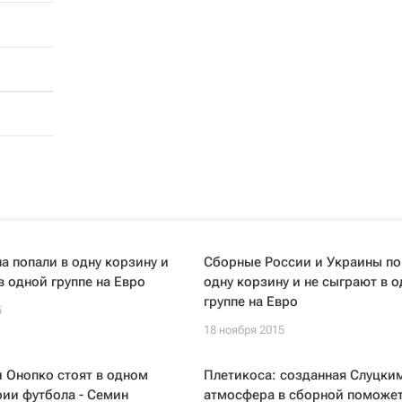
а попали в одну корзину и
Сборные России и Украины по
в одной группе на Евро
одну корзину и не сыграют в 
группе на Евро
5
18 ноября 2015
 Онопко стоят в одном
Плетикоса: созданная Слуцки
рии футбола - Семин
атмосфера в сборной поможе