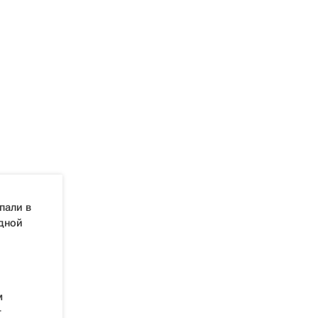
пали в
одной
м
т