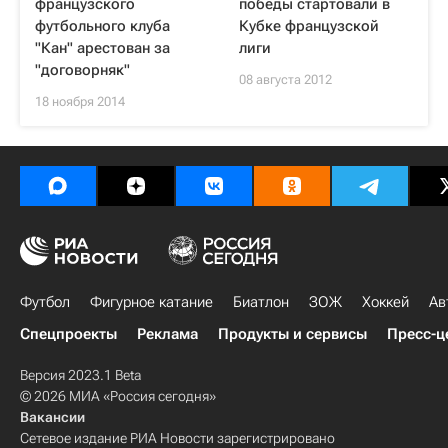
французского
победы стартовали в
футбольного клуба
Кубке французской
"Кан" арестован за
лиги
"договорняк"
08 августа 2012
18 ноября 2014
Футбол
Фигурное катание
Биатлон
ЗОЖ
Хоккей
Ав
Спецпроекты
Реклама
Продукты и сервисы
Пресс-ц
Версия 2023.1 Beta
© 2026 МИА «Россия сегодня»
Вакансии
Сетевое издание РИА Новости зарегистрировано