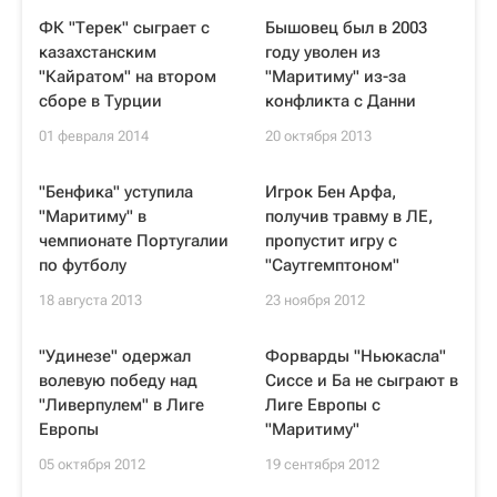
ФК "Терек" сыграет с
Бышовец был в 2003
казахстанским
году уволен из
"Кайратом" на втором
"Маритиму" из-за
сборе в Турции
конфликта с Данни
01 февраля 2014
20 октября 2013
"Бенфика" уступила
Игрок Бен Арфа,
"Маритиму" в
получив травму в ЛЕ,
чемпионате Португалии
пропустит игру с
по футболу
"Саутгемптоном"
18 августа 2013
23 ноября 2012
"Удинезе" одержал
Форварды "Ньюкасла"
волевую победу над
Сиссе и Ба не сыграют в
"Ливерпулем" в Лиге
Лиге Европы с
Европы
"Маритиму"
05 октября 2012
19 сентября 2012