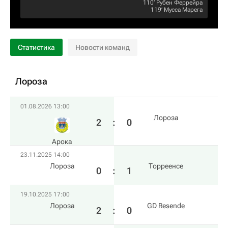
110‎’‎
Рубен Феррейра
119‎’‎
Мусса Марега
Статистика
Новости команд
Лороза
01.08.2026 13:00
Лороза
2
:
0
Арока
23.11.2025 14:00
Лороза
Торреенсе
0
:
1
19.10.2025 17:00
Лороза
GD Resende
2
:
0