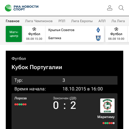
Главное
Лига Чемпионов
РПЛ
Лига Европы
АПЛ
Ла Лига
Крылья Советов
Матч-
Футбол
Футбол
центр
Балтика
08.08 15:30
08.08 18:00
Футбол
Кубок Португалии
Тур:
3
Время начала:
18.10.2015 в 16:00
Лороза
Закончен (ДВ)
0
:
2
Маритиму