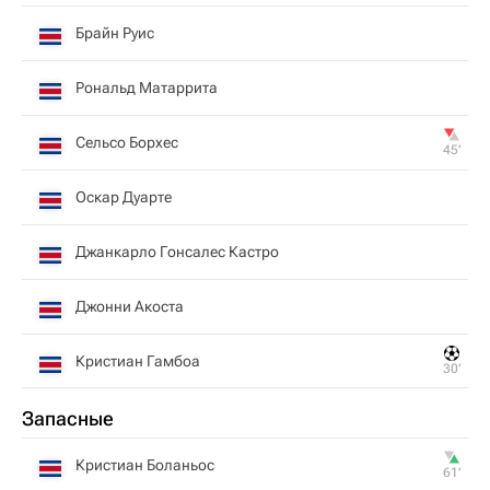
Брайн Руис
Рональд Матаррита
Сельсо Борхес
45‎’‎
Оскар Дуарте
Джанкарло Гонсалес Кастро
Джонни Акоста
Кристиан Гамбоа
30‎’‎
Запасные
Кристиан Боланьос
61‎’‎