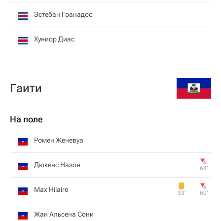
Эстебан Гранадос
Хуниор Диас
Гаити
На поле
Ромен Женевуа
Дюкенс Назон
68‎’‎
Max Hilaire
33‎’‎
60‎’‎
Жан Альсена Сони