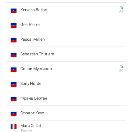
Kervens Belfort
68‎’‎
Geel Pierre
Pascal Millien
Sebastien Thuriere
Сонни Мустивар
60‎’‎
Sony Norde
Франц Бертен
Стюарт Кеус
Marc Collat
Тренер