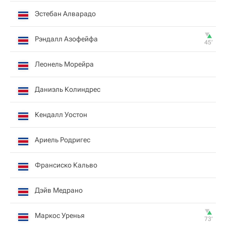
Эстебан Алварадо
Рэндалл Азофейфа
45‎’‎
Леонель Морейра
Даниэль Колиндрес
Кендалл Уостон
Ариель Родригес
Франсиско Кальво
Дэйв Медрано
Маркос Уренья
73‎’‎