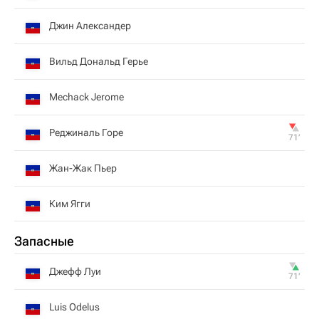
Джин Александер
Вильд Дональд Герье
Mechack Jerome
Реджиналь Горе
71‎’‎
Жан-Жак Пьер
Ким Ягги
Запасные
Джефф Луи
71‎’‎
Luis Odelus