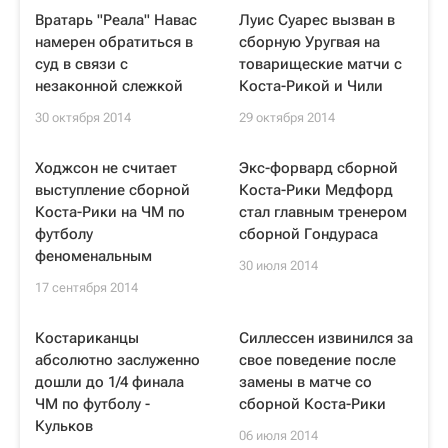
Вратарь "Реала" Навас
Луис Суарес вызван в
намерен обратиться в
сборную Уругвая на
суд в связи с
товарищеские матчи с
незаконной слежкой
Коста-Рикой и Чили
30 октября 2014
29 октября 2014
Ходжсон не считает
Экс-форвард сборной
выступление сборной
Коста-Рики Медфорд
Коста-Рики на ЧМ по
стал главным тренером
футболу
сборной Гондураса
феноменальным
30 июля 2014
17 сентября 2014
Костариканцы
Силлессен извинился за
абсолютно заслуженно
свое поведение после
дошли до 1/4 финала
замены в матче со
ЧМ по футболу -
сборной Коста-Рики
Кульков
06 июля 2014