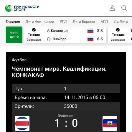
Главное
Лига Чемпионов
РПЛ
Лига Европы
АПЛ
Ла Лига
3
3
А. Калинская
Матч-
Теннис
Теннис
центр
6
6
Д. Шнайдер
Завершен
Завершен
Футбол
Чемпионат мира. Квалификация.
КОНКАКАФ
Тур:
1
Время начала:
14.11.2015 в 05:00
Зрители:
35000
Завершен
1
:
0