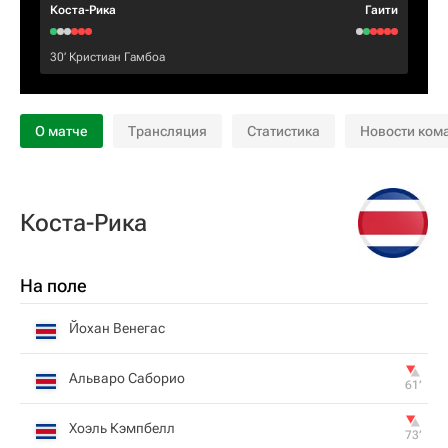
Коста-Рика
Гаити
30‎’‎
Кристиан Гамбоа
О матче
Трансляция
Статистика
Новости ком
Коста-Рика
На поле
Йохан Венегас
Альваро Саборио
61‎’‎
Хоэль Кэмпбелл
73‎’‎