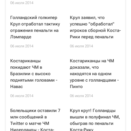
06 июля 2014
Голландский голкипер
Крул заявил, что
Крул отработал тактику
успешно "обработал"
отражения пенальти на
игроков сборной Коста-
Лэмпарде
Рики перед пенальти
06 июля 2014
06 июля 2014
Костариканцы
Костариканцы на ЧМ
покидают ЧМ в
доказали, что
Бразилии с высоко
находятся на одном
поднятыми головами -
уровне с голландцами -
Навас
Пинто
06 июля 2014
06 июля 2014
Болельщики оставили 7
Крул крут! Голландцы
млн сообщений в
вышли в полуфинал ЧМ,
Twitter о матче ЧМ
обыграв по пенальти
Нидерланды - Коста-
Коста-Рику