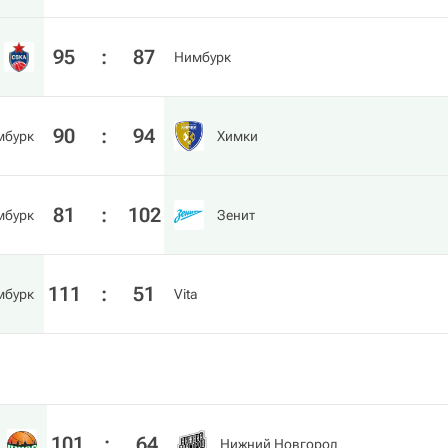
95
:
87
Нимбурк
90
:
94
мбурк
Химки
81
:
102
мбурк
Зенит
111
:
51
мбурк
Vita
101
:
64
Нижний Новгород