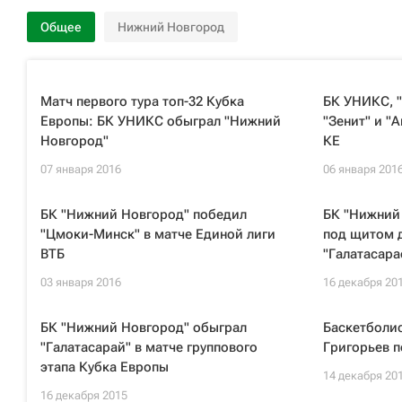
Общее
Нижний Новгород
Матч первого тура топ-32 Кубка
БК УНИКС, 
Европы: БК УНИКС обыграл "Нижний
"Зенит" и "
Новгород"
КЕ
07 января 2016
06 января 201
БК "Нижний Новгород" победил
БК "Нижний 
"Цмоки-Минск" в матче Единой лиги
под щитом 
ВТБ
"Галатасара
03 января 2016
16 декабря 20
БК "Нижний Новгород" обыграл
Баскетболи
"Галатасарай" в матче группового
Григорьев 
этапа Кубка Европы
14 декабря 20
16 декабря 2015