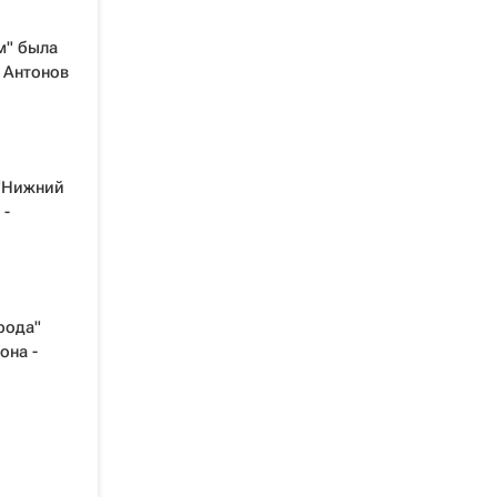
м" была
- Антонов
 "Нижний
 -
рода"
она -