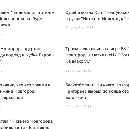
Зенит" понимали, что матч
Судьба матча КЕ с "Нептунасо
Новгородом" не будет
в руках "Нижнего Новгорода" 
расев
09 декабря 2015
15
 Новгород" одержал
Травмы сказались на игре БК
ду подряд в Кубке Европы,
Новгород" в матче с УНИКСом
К
Каймакоглу
15
28 ноября 2015
заявил, что его травма в
Баскетболист "Нижнего Новго
Нижний Новгород"
Григорьев выбыл до конца сез
есерьезной
Багатскис
5
28 ноября 2015
стам "Нижнего Новгорода"
стабильности - Багатскис