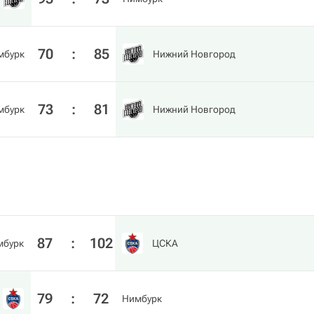
70
:
85
мбурк
Нижний Новгород
73
:
81
мбурк
Нижний Новгород
87
:
102
мбурк
ЦСКА
79
:
72
Нимбурк