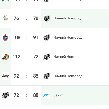
76
:
78
Нижний Новгород
108
:
91
Нижний Новгород
112
:
72
Нижний Новгород
92
:
85
Нижний Новгород
72
:
88
Зенит