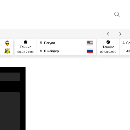
Д. Пегула
А. С
Теннис
Теннис
Д. Шнайдер
Е. А
08.08 21:00
09.08 02:00