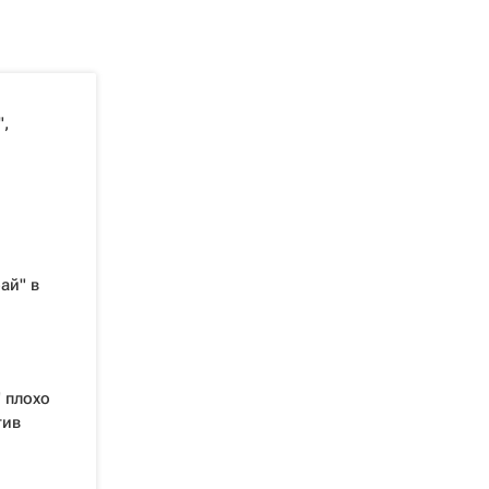
,
ай" в
 плохо
тив