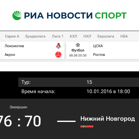
Серия А
Бундеслига
Лига 1
КХЛ
НХЛ
Евролига
НБА
Локомотив
ЦСКА
Футбол
Акрон
Ростов
08.08 20:30
Тур:
15
Время начала:
10.01.2016 в 18:00
Завершен
76
:
70
Нижний Новгород