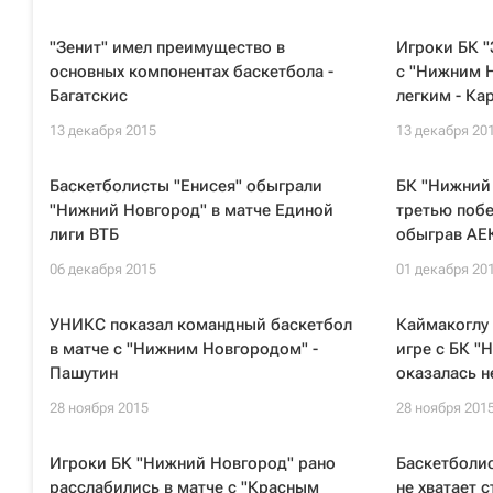
"Зенит" имел преимущество в
Игроки БК "
основных компонентах баскетбола -
с "Нижним 
Багатскис
легким - Ка
13 декабря 2015
13 декабря 20
Баскетболисты "Енисея" обыграли
БК "Нижний
"Нижний Новгород" в матче Единой
третью побе
лиги ВТБ
обыграв АЕ
06 декабря 2015
01 декабря 20
УНИКС показал командный баскетбол
Каймакоглу 
в матче с "Нижним Новгородом" -
игре с БК "
Пашутин
оказалась н
28 ноября 2015
28 ноября 201
Игроки БК "Нижний Новгород" рано
Баскетболи
расслабились в матче с "Красным
не хватает 