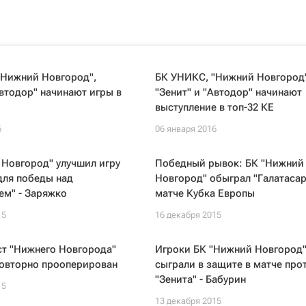
"Нижний Новгород",
БК УНИКС, "Нижний Новгород"
Автодор" начинают игры в
"Зенит" и "Автодор" начинают
выступление в топ-32 КЕ
6
06 января 2016
Новгород" улучшил игру
Победный рывок: БК "Нижний
для победы над
Новгород" обыграл "Галатасар
ем" - Заряжко
матче Кубка Европы
15
16 декабря 2015
ст "Нижнего Новгорода"
Игроки БК "Нижний Новгород"
повторно прооперирован
сыграли в защите в матче про
"Зенита" - Бабурин
15
13 декабря 2015