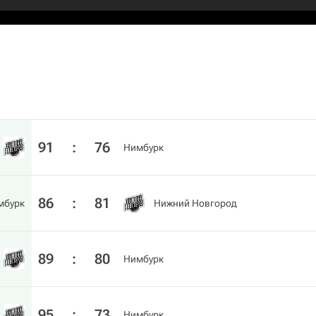
91
:
76
Нимбурк
86
:
81
мбурк
Нижний Новгород
89
:
80
Нимбурк
95
:
73
Нимбурк