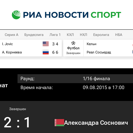
Серия А
Бундеслига
Лига 1
КХЛ
НХЛ
Евролига
НБА
3
4
I. Jovic
Кельн
Футбол
6
6
А. Корнеева
Реал Сосьедад
Завершен
Раунд:
1/16 финала
нат
Время начала:
09.08.2015 в 17:00
Завершен
2
:
1
Александра Соснович