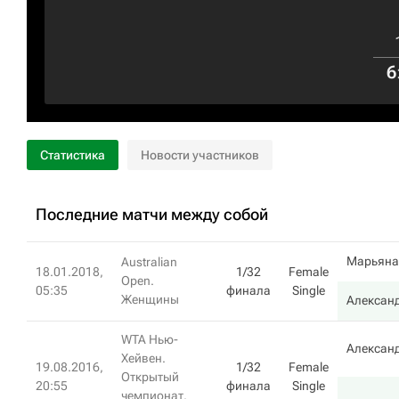
6
Статистика
Новости участников
Последние матчи между собой
Марьяна
Australian
18.01.2018,
1/32
Female
Open.
05:35
финала
Single
Женщины
Алексан
WTA Нью-
Алексан
Хейвен.
19.08.2016,
1/32
Female
Открытый
20:55
финала
Single
чемпионат.