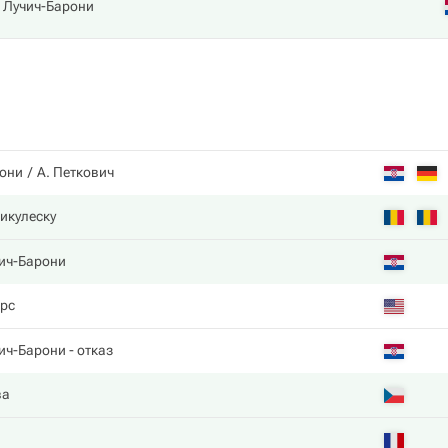
 Лучич-Барони
рони
А. Петкович
икулеску
ич-Барони
рс
ич-Барони
- отказ
ва