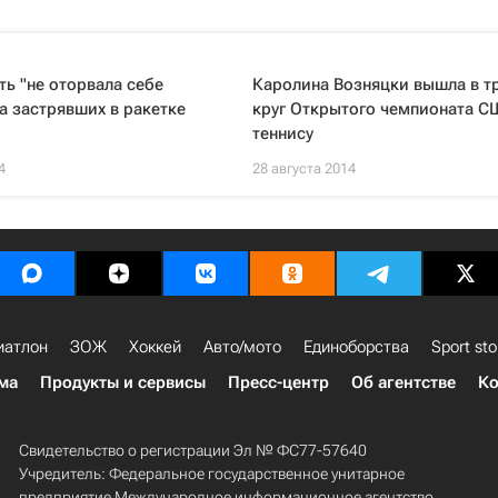
ть "не оторвала себе
Каролина Возняцки вышла в т
за застрявших в ракетке
круг Открытого чемпионата С
теннису
4
28 августа 2014
иатлон
ЗОЖ
Хоккей
Авто/мото
Единоборства
Sport sto
ма
Продукты и сервисы
Пресс-центр
Об агентстве
Ко
Свидетельство о регистрации Эл № ФС77-57640
Учредитель: Федеральное государственное унитарное
предприятие Международное информационное агентство