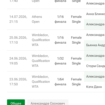
17:40
Open
финала
Single
Александра
Анна Блинк
14.07.2026,
Athens
1/16
Female
21:15
Open
финала
Single
Александра
Александра
Wimbledon,
25.06.2026,
1/16
Female
Qualification
17:10
финала
Single
WTA
Бьянка Андр
Александра
Wimbledon,
24.06.2026,
1/32
Female
Qualification
19:05
финала
Single
WTA
Сторм Санд
Александра
Wimbledon,
23.06.2026,
1/64
Female
Qualification
17:50
финала
Single
WTA
Кэти Данн
Общее
Александра Соснович