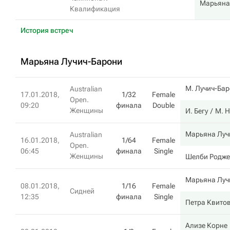
Марьяна
Квалификация
История встреч
Марьяна Лучич-Барони
М. Лучич-Ба
Australian
17.01.2018,
1/32
Female
Open.
09:20
финала
Double
Женщины
И. Бегу
М. Н
Марьяна Луч
Australian
16.01.2018,
1/64
Female
Open.
06:45
финала
Single
Женщины
Шелби Родже
Марьяна Луч
08.01.2018,
1/16
Female
Сидней
12:35
финала
Single
Петра Квито
Ализе Корне