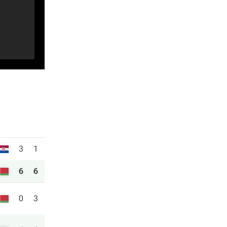
3
1
6
6
0
3