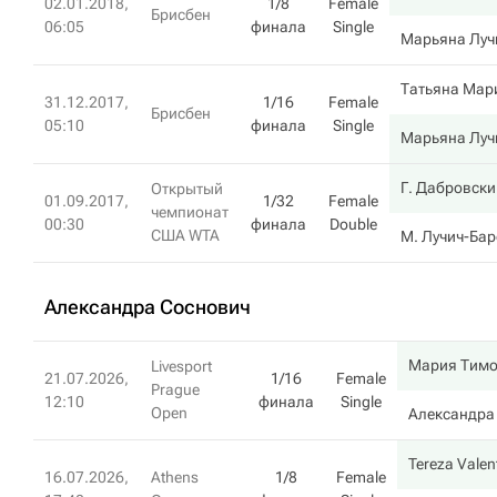
02.01.2018,
1/8
Female
Брисбен
06:05
финала
Single
Марьяна Луч
Татьяна Мар
31.12.2017,
1/16
Female
Брисбен
05:10
финала
Single
Марьяна Луч
Г. Дабровски
Открытый
01.09.2017,
1/32
Female
чемпионат
00:30
финала
Double
США WTA
М. Лучич-Ба
Александра Соснович
Мария Тим
Livesport
21.07.2026,
1/16
Female
Prague
12:10
финала
Single
Open
Александра
Tereza Valen
16.07.2026,
Athens
1/8
Female