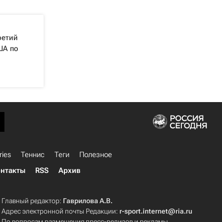
ретий
ША по
ries
Теннис
Теги
Полезное
нтакты
RSS
Архив
Главный редактор:
Гаврилова А.В.
Адрес электронной почты Редакции:
r-sport.internet@ria.ru
По вопросам размещения пресс-релизов и рекламы