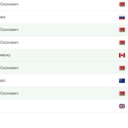
 Соснович
ова
 Соснович
 Соснович
ееску
 Соснович
ерс
 Соснович