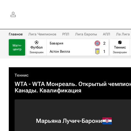
Главное
Лига Чемпионов
РПЛ
Лига Европы
АПЛ
Ла Лига
2
Бавария
Матч-
Футбол
Теннис
центр
1
Астон Вилла
Завершен
Завершен
Теннис
WTA
- WTA Монреаль. Открытый чемпио
Канады. Квалификация
Марьяна Лучич-Барони