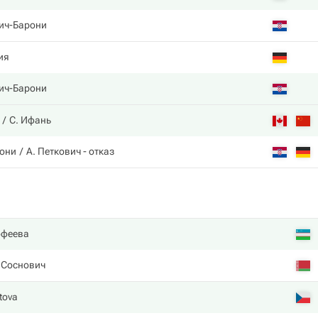
ич-Барони
ия
ич-Барони
С. Ифань
рони
А. Петкович
- отказ
офеева
 Соснович
tova