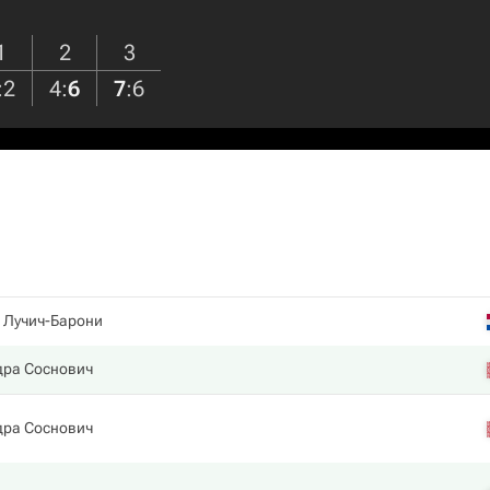
1
2
3
:
2
4
:
6
7
:
6
 Лучич-Барони
дра Соснович
дра Соснович