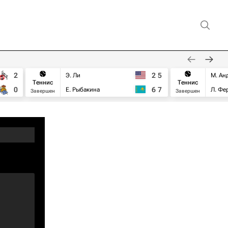
2
2
5
Э. Ли
М. Ан
Теннис
Теннис
0
6
7
Е. Рыбакина
Л. Фе
Завершен
Завершен