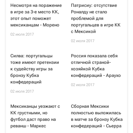
Несмотря на поражение
Патрисиу: отсутствие
в игре за 3-е место КК,
Роналду не стало
этот опыт поможет
проблемой для
мексиканцам - Морено
португальцев в игре КК
с Мексикой
02 июля 2017
02 июля 2017
Силва: португальцы
Россия показала себя
тоже имеют претензии
отличной страной-
к судейству игры за
хозяйкой Кубка
бронзу Кубка
конфедераций - Араухо
конфедераций
02 июля 2017
02 июля 2017
Мексиканцы уезжают с
Сборная Мексики
КК грустными, но
полностью выложилась
футбол даст право на
в матче за бронзу Кубка
реванш - Маркес
конфедераций - Сьерра