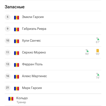
Запасные
Эмили Гарсия
5
Габриэль Риера
9
Хули Санчес
10
87‎’‎
Серхио Морено
11
90‎’‎
90‎’‎
Ферран Поль
13
Алекс Мартинес
16
78‎’‎
Марк Гарсия
21
Кольдо
Тренер