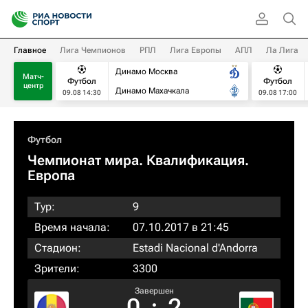
Главное
Лига Чемпионов
РПЛ
Лига Европы
АПЛ
Ла Лига
Динамо Москва
Матч-
Футбол
Футбол
центр
Динамо Махачкала
09.08 14:30
09.08 17:00
Футбол
Чемпионат мира. Квалификация.
Европа
Тур:
9
Время начала:
07.10.2017 в 21:45
Стадион:
Estadi Nacional d'Andorra
Зрители:
3300
Завершен