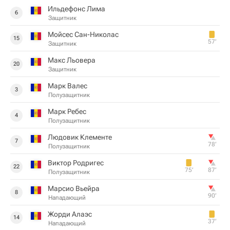
Ильдефонс Лима
6
Защитник
Мойсес Сан-Николас
15
57‎’‎
Защитник
Макс Льовера
20
Защитник
Марк Валес
3
Полузащитник
Марк Ребес
4
Полузащитник
Людовик Клементе
7
78‎’‎
Полузащитник
Виктор Родригес
22
75‎’‎
87‎’‎
Полузащитник
Марсио Вьейра
8
90‎’‎
Нападающий
Жорди Алаэс
14
37‎’‎
Нападающий