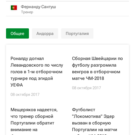
Фернанду Сантуш
Тренер
Общее
Андорра
Португалия
Роналду догнал
Сборная Швейцарии по
Левандовского по числу
футболу разгромила
голов в 1-м отборочном
венгров в отборочном
турнире под эгидой
матче ЧМ-2018
УЕФА
08 октября 2017
08 октября 2017
Мещеряков надеется,
Футболист
что тренер сборной
"Локомотива" Эдер
Португалии обратит
вызван в сборную
внимание на
Португалии на матчи