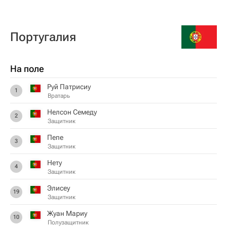
Португалия
На поле
Руй Патрисиу
1
Вратарь
Нелсон Семеду
2
Защитник
Пепе
3
Защитник
Нету
4
Защитник
Элисеу
19
Защитник
Жуан Мариу
10
Полузащитник