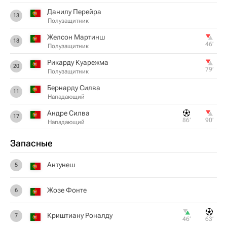
Данилу Перейра
13
Полузащитник
Желсон Мартинш
18
46‎’‎
Полузащитник
Рикарду Куарежма
20
79‎’‎
Полузащитник
Бернарду Силва
11
Нападающий
Андре Силва
17
86‎’‎
90‎’‎
Нападающий
Запасные
Антунеш
5
Жозе Фонте
6
Криштиану Роналду
7
46‎’‎
63‎’‎