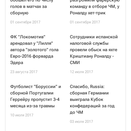
обошел его по числу
разгромили фарерскую
голов в матчах за
команду в отборе ЧМ, у
сборную
Роналду хет-трик
01 сентября 2017
01 сентября 2017
ФК "Локомотив"
Сотрудники испанской
арендовал у "Лилля"
налоговой службы
автора "золотого" гола
провели обыск на яхте
Евро-2016 форварда
Криштиану Роналду -
Эдера
СМИ
23 августа 2017
12 июля 2017
Футболист "Боруссии" и
Спасибо, Russia:
сборной Португалии
сборная Германии
Геррейру пропустит 3-4
выиграла Кубок
месяца из-за травмы
конфедераций за год
до ЧМ
10 июля 2017
03 июля 2017