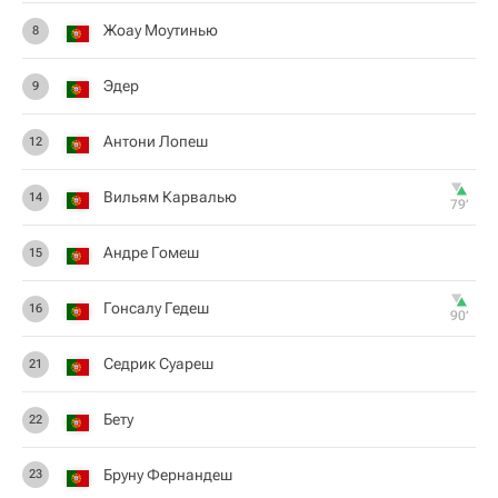
Жоау Моутинью
8
Эдер
9
Антони Лопеш
12
Вильям Карвалью
14
79‎’‎
Андре Гомеш
15
Гонсалу Гедеш
16
90‎’‎
Седрик Суареш
21
Бету
22
Бруну Фернандеш
23