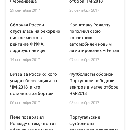
Фернандеша
отбора ЧМ-2018
29 сентября 2017
28 сентября 2017
Сборная России
Криштиану Роналду
опустилась на рекордно
пополнил свою
низкое место в
коллекцию
рейтинге ФИФА,
автомобилей новым
лидируют немцы
лимитированным Ferrari
14 сентября 2017
07 сентября 2017
Битва за Россию: кого
Футболисты сборной
увидят болельщики на
Португалии победили
ЧМ-2018, а кто
венгров в матче отбора
останется за бортом
ЧМ-2018
06 сентября 2017
03 сентября 2017
Пеле поздравил
Португальские
Роналду с тем, что тот
футболисты