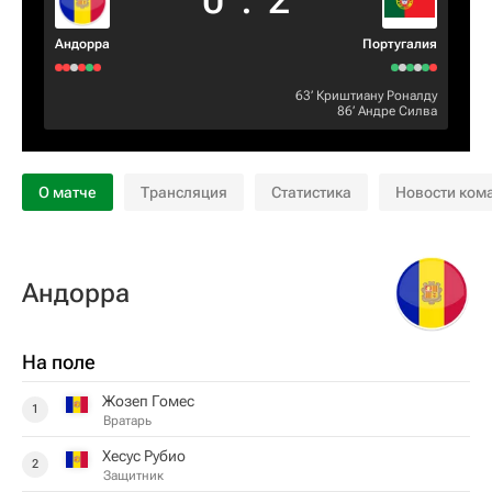
0
:
2
Андорра
Португалия
63‎’‎
Криштиану Роналду
86‎’‎
Андре Силва
О матче
Трансляция
Статистика
Новости ком
Андорра
На поле
Жозеп Гомес
1
Вратарь
Хесус Рубио
2
Защитник