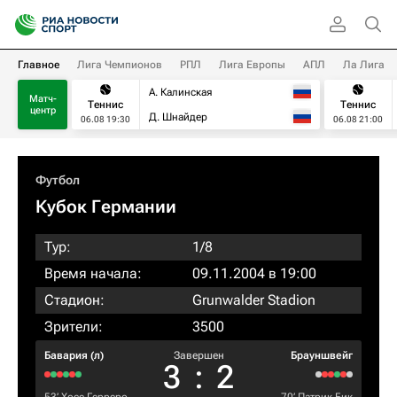
Главное
Лига Чемпионов
РПЛ
Лига Европы
АПЛ
Ла Лига
А. Калинская
Матч-
Теннис
Теннис
центр
Д. Шнайдер
06.08 19:30
06.08 21:00
Футбол
Кубок Германии
Тур:
1/8
Время начала:
09.11.2004 в 19:00
Стадион:
Grunwalder Stadion
Зрители:
3500
Бавария (л)
Завершен
Брауншвейг
3
:
2