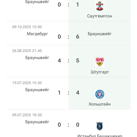
Брауншвейг
0
:
1
Саутгемптон
09.10.2025 15:00
Магдебург
Брауншвейг
0
:
6
26.08.2025 21:45
Брауншвейг
4
:
5
Штутгарт
19.07.2025 15:30
Брауншвейг
1
:
4
Хольштайн
09.07.2025 18:30
Брауншвейг
0
:
0
Истанбул Башакшехир