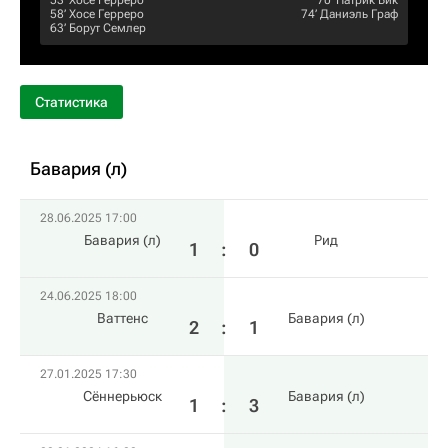
53‎’‎
Хосе Герреро
70‎’‎
Патрик Бик
58‎’‎
Хосе Герреро
74‎’‎
Даниэль Граф
63‎’‎
Борут Семлер
Статистика
Бавария (л)
28.06.2025 17:00
Бавария (л)
Рид
1
:
0
24.06.2025 18:00
Ваттенс
Бавария (л)
2
:
1
27.01.2025 17:30
Сённерьюск
Бавария (л)
1
:
3