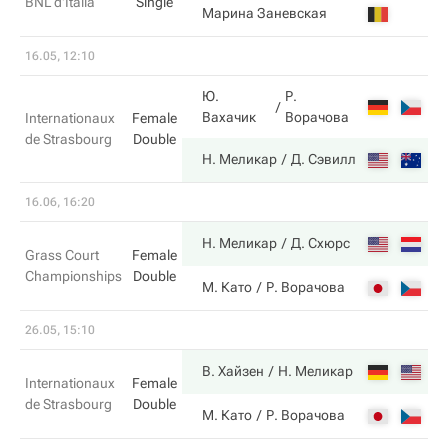
BNL d'Italia
Single
1
Марина Заневская
16.05, 12:10
Ю.
Р.
3
Вахачик
Ворачова
Internationaux
Female
de Strasbourg
Double
6
Н. Меликар
Д. Сэвилл
16.06, 16:20
6
Н. Меликар
Д. Схюрс
Grass Court
Female
Championships
Double
1
М. Като
Р. Ворачова
26.05, 15:10
6
В. Хайзен
Н. Меликар
Internationaux
Female
de Strasbourg
Double
1
М. Като
Р. Ворачова