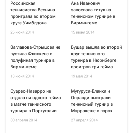
Российская
Ана Иванович
теннисистка Веснина
завоевала титул на
проиграла во втором
теннисном турнире в
круге Уимблдона
Бирмингеме
25 июня 2014
15 июня 2014
Заглавова-Стрыцова не
Бушар вышла во второй
пустила Флипкенс в
круг теннисного
полуфинал турнира в
турнира в Нюрнберге,
Бирмингеме
проиграв три гейма
13 июня 2014
19 мая 2014
Суарес-Наварро не
Мугуруса-Бланка и
отдала ни одного гейма
Опранди выиграли
в матче теннисного
теннисный турнир в
турнира в Португалии
Марракеше в парах
30 апреля 2014
27 апреля 2014