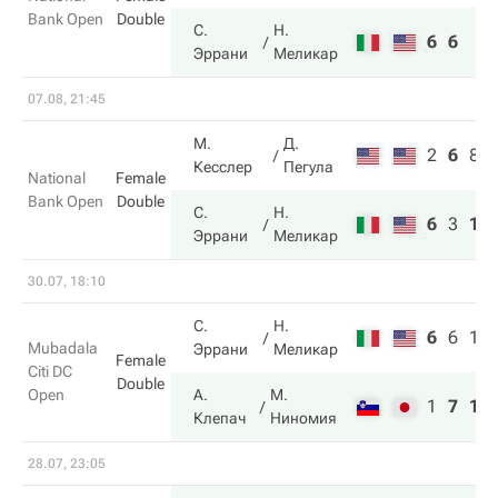
Bank Open
Double
С.
Н.
6
6
Эррани
Меликар
07.08, 21:45
М.
Д.
2
6
8
Кесслер
Пегула
National
Female
Bank Open
Double
С.
Н.
6
3
10
Эррани
Меликар
30.07, 18:10
С.
Н.
6
6
10
Mubadala
Эррани
Меликар
Female
Citi DC
Double
Open
А.
М.
1
7
12
Клепач
Ниномия
28.07, 23:05