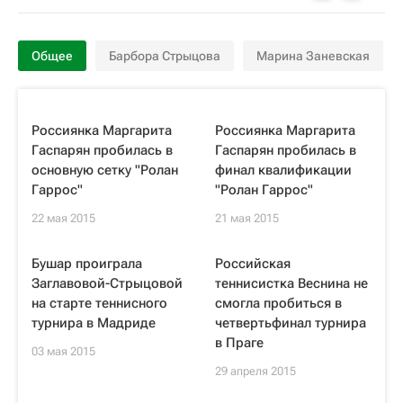
Общее
Барбора Стрыцова
Марина Заневская
Россиянка Маргарита
Россиянка Маргарита
Гаспарян пробилась в
Гаспарян пробилась в
основную сетку "Ролан
финал квалификации
Гаррос"
"Ролан Гаррос"
22 мая 2015
21 мая 2015
Бушар проиграла
Российская
Заглавовой-Стрыцовой
теннисистка Веснина не
на старте теннисного
смогла пробиться в
турнира в Мадриде
четвертьфинал турнира
в Праге
03 мая 2015
29 апреля 2015