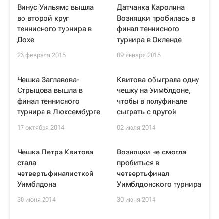
Винус Уильямс вышла
Датчанка Каролина
во второй круг
Возняцки пробилась в
теннисного турнира в
финал теннисного
Дохе
турнира в Окленде
23 февраля 2015
09 января 2015
Чешка Заглавова-
Квитова обыграла одну
Стрыцова вышла в
чешку на Уимблдоне,
финал теннисного
чтобы в полуфинале
турнира в Люксембурге
сыграть с другой
17 октября 2014
02 июля 2014
Чешка Петра Квитова
Возняцки не смогла
стала
пробиться в
четвертьфиналисткой
четвертьфинал
Уимблдона
Уимблдонского турнира
30 июня 2014
30 июня 2014