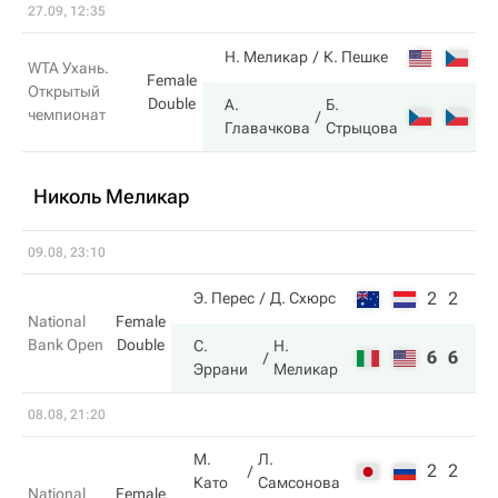
27.09, 12:35
5
Н. Меликар
К. Пешке
WTA Ухань.
Female
Открытый
Double
А.
Б.
чемпионат
7
Главачкова
Стрыцова
Николь Меликар
09.08, 23:10
2
2
Э. Перес
Д. Схюрс
National
Female
Bank Open
Double
С.
Н.
6
6
Эррани
Меликар
08.08, 21:20
М.
Л.
2
2
Като
Самсонова
National
Female