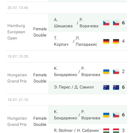
25.07, 13:45
А.
Р.
6
3
Hamburg
Шишкова
Ворачова
Female
European
Double
Open
Т.
Л.
4
6
Корпач
Пападакис
19.07, 15:20
К.
Р.
2
1
Бондаренко
Ворачова
Hungarian
Female
Grand Prix
Double
6
6
Э. Перес
Д. Сэвилл
18.07, 21:10
К.
Р.
6
6
Бондаренко
Ворачова
Hungarian
Female
Grand Prix
Double
3
2
R. Stolmar
Н. Сабанин