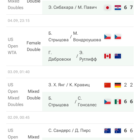
Mixed
Double
6
7
Э. Сибахара
М. Павич
Doubles
04.09, 23:15
Б.
М.
US
Стрыцова
Вондроушова
Female
Open
Double
WTA
Г.
Э.
Дабровски
Рутлифф
03.09, 01:40
2
2
US
З. Х. Янг
К. Кравиц
Open
Mixed
Mixed
Double
Б.
С.
6
6
Doubles
Стрыцова
Гонсалес
02.09, 00:45
6
6
9
US
С. Сандерс
Д. Пирс
Open
Mixed