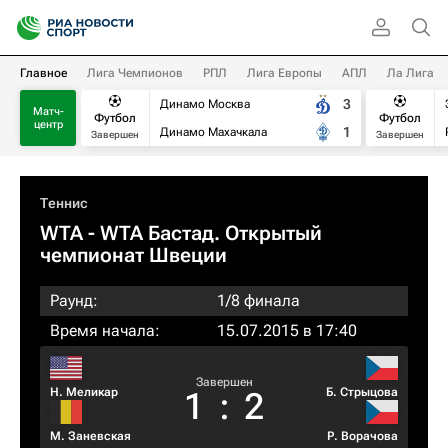
Главное
Лига Чемпионов
РПЛ
Лига Европы
АПЛ
Ла Лига
3
Динамо Москва
Матч-
Футбол
Футбол
центр
1
Динамо Махачкала
Завершен
Завершен
Теннис
WTA
- WTA Бастад. Открытый
чемпионат Швеции
Раунд:
1/8 финала
Время начала:
15.07.2015 в 17:40
Завершен
Н. Меликар
Б. Стрыцова
1
:
2
М. Заневская
Р. Ворачова