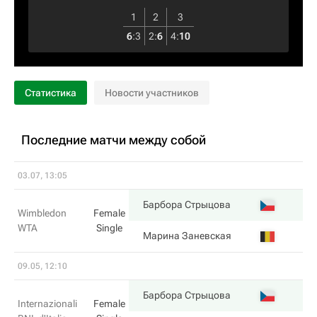
1
2
3
6
:
3
2
:
6
4
:
10
Статистика
Новости участников
Последние матчи между собой
03.07, 13:05
6
Барбора Стрыцова
Wimbledon
Female
WTA
Single
1
Марина Заневская
09.05, 12:10
6
Барбора Стрыцова
Internazionali
Female