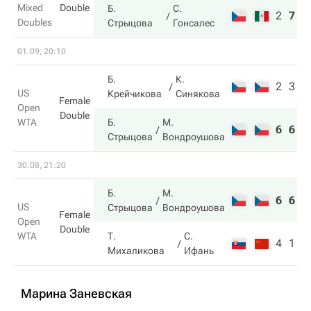
Mixed
Double
Б.
С.
2
7
1
Doubles
Стрыцова
Гонсалес
01.09, 20:10
Б.
К.
2
3
US
Крейчикова
Синякова
Female
Open
Double
WTA
Б.
М.
6
6
Стрыцова
Вондроушова
30.08, 21:20
Б.
М.
6
6
US
Стрыцова
Вондроушова
Female
Open
Double
WTA
Т.
С.
4
1
Михаликова
Ифань
Марина Заневская