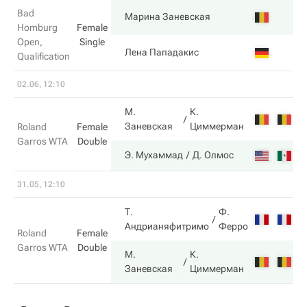
Bad
7
Марина Заневская
Homburg
Female
Open,
Single
6
Лена Пападакис
Qualification
02.06, 12:10
М.
К.
4
Заневская
Циммерман
Roland
Female
Garros WTA
Double
6
Э. Мухаммад
Д. Олмос
31.05, 12:10
Т.
Ф.
3
Андрианяфитримо
Ферро
Roland
Female
Garros WTA
Double
М.
К.
6
Заневская
Циммерман