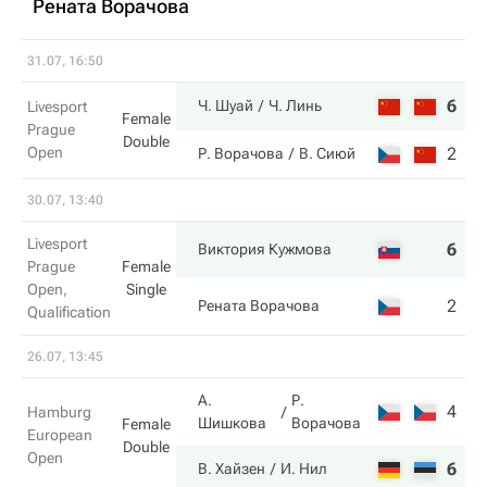
Рената Ворачова
31.07, 16:50
6
6
Ч. Шуай
Ч. Линь
Livesport
Female
Prague
Double
Open
2
7
Р. Ворачова
В. Сиюй
30.07, 13:40
Livesport
6
6
Виктория Кужмова
Prague
Female
Open,
Single
2
2
Рената Ворачова
Qualification
26.07, 13:45
А.
Р.
4
2
Hamburg
Шишкова
Ворачова
Female
European
Double
Open
6
6
В. Хайзен
И. Нил