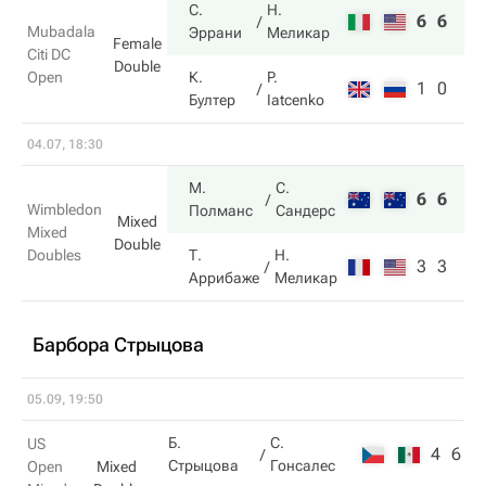
С.
Н.
6
6
Mubadala
Эррани
Меликар
Female
Citi DC
Double
Open
К.
P.
1
0
Бултер
Iatcenko
04.07, 18:30
М.
С.
6
6
Wimbledon
Полманс
Сандерс
Mixed
Mixed
Double
Doubles
Т.
Н.
3
3
Аррибаже
Меликар
Барбора Стрыцова
05.09, 19:50
Б.
С.
US
4
6
Стрыцова
Гонсалес
Open
Mixed