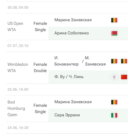
30.08, 04:50
3
Марина Заневская
US Open
Female
WTA
Single
6
Арина Соболенко
07.07, 20:10
И.
М.
4
Бонавантюр
Заневская
Wimbledon
Female
WTA
Double
6
Ф. Ву
Ч. Линь
25.06, 16:00
2
Марина Заневская
Bad
Female
Homburg
Single
Open
6
Сара Эррани
24.06, 16:20