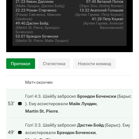
21:23
Кевин Даллмэн
07:45
Виталий Попов
(
Майк Лундин
,
Дастин Бойд
)
(
Ээро Эло
,
Ondrej Roman
)
22:23
Роман Старченко
13:22
Анатолий Голышев
(
Роман Савченко
,
Максим
(
Артем Гареев
,
Петр Коукал
)
Семёнов
)
41:28
Петр Коукал
49:40
Дастин Бойд
(
Артем Гареев
,
Алексей
(
Martin St. Pierre
,
Брэндон
Василевский
)
Боченски
)
53:07
Брэндон Боченски
(
Martin St. Pierre
,
Майк Лундин
)
Протокол
Статистика
Новости команд
Матч окончен
Гол! 4:3. Шайбу забросил
Брэндон Боченски
(
Барыс
53‎’‎
). Ему ассистировали
Майк Лундин
,
Martin St. Pierre
.
Гол! 3:3. Шайбу забросил
Дастин Бойд
(
Барыс
). Ему
49‎’‎
ассистировали
Брэндон Боченски
,