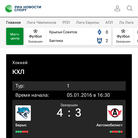
Главное
Лига Чемпионов
РПЛ
Лига Европы
АПЛ
Ла Лига
0
Крылья Советов
Матч-
Футбол
Футбол
центр
2
Балтика
Завершен
Завершен
Хоккей
КХЛ
Тур:
1
Время начала:
05.01.2016 в 16:30
Завершен
4
:
3
Барыс
Автомобилист