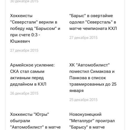
30 декабря 2015
Хоккеисты
"Барыс" в овертайме
"Северстали" верили в
одолел "Северсталь" в
победу над "Барысом" и
матче чемпионата КХЛ
при счете 0:3 -
27 декабря 2015
Юшкевич
27 декабря 2015
Армейское усиление:
ХК "Автомобилист"
СКА стал самым
поместил Симакова и
активным перед
Панкова в список
дедлайном в КХЛ
травмированных до 25
января
26 декабря 2015
25 декабря 2015
Хоккеисты "Югры"
Новокузнецкий
обыграли
"Металлург" проиграл
"Автомобилист" в матче
"Барысу" в матче