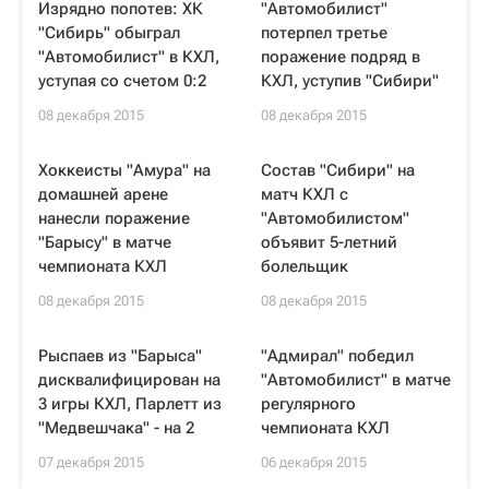
Изрядно попотев: ХК
"Автомобилист"
"Сибирь" обыграл
потерпел третье
"Автомобилист" в КХЛ,
поражение подряд в
уступая со счетом 0:2
КХЛ, уступив "Сибири"
08 декабря 2015
08 декабря 2015
Хоккеисты "Амура" на
Состав "Сибири" на
домашней арене
матч КХЛ с
нанесли поражение
"Автомобилистом"
"Барысу" в матче
объявит 5-летний
чемпионата КХЛ
болельщик
08 декабря 2015
08 декабря 2015
Рыспаев из "Барыса"
"Адмирал" победил
дисквалифицирован на
"Автомобилист" в матче
3 игры КХЛ, Парлетт из
регулярного
"Медвешчака" - на 2
чемпионата КХЛ
07 декабря 2015
06 декабря 2015