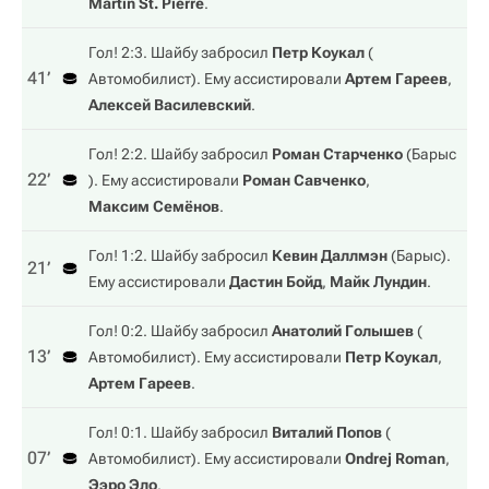
Martin St. Pierre
.
Гол! 2:3. Шайбу забросил
Петр Коукал
(
41‎’‎
Автомобилист
). Ему ассистировали
Артем Гареев
,
Алексей Василевский
.
Гол! 2:2. Шайбу забросил
Роман Старченко
(
Барыс
22‎’‎
). Ему ассистировали
Роман Савченко
,
Максим Семёнов
.
Гол! 1:2. Шайбу забросил
Кевин Даллмэн
(
Барыс
).
21‎’‎
Ему ассистировали
Дастин Бойд
,
Майк Лундин
.
Гол! 0:2. Шайбу забросил
Анатолий Голышев
(
13‎’‎
Автомобилист
). Ему ассистировали
Петр Коукал
,
Артем Гареев
.
Гол! 0:1. Шайбу забросил
Виталий Попов
(
07‎’‎
Автомобилист
). Ему ассистировали
Ondrej Roman
,
Ээро Эло
.