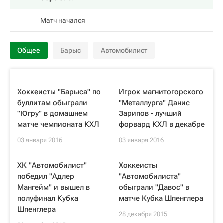
Матч начался
Общее
Барыс
Автомобилист
Хоккеисты "Барыса" по
Игрок магнитогорского
буллитам обыграли
"Металлурга" Данис
"Югру" в домашнем
Зарипов - лучший
матче чемпионата КХЛ
форвард КХЛ в декабре
03 января 2016
03 января 2016
ХК "Автомобилист"
Хоккеисты
победил "Адлер
"Автомобилиста"
Мангейм" и вышел в
обыграли "Давос" в
полуфинал Кубка
матче Кубка Шпенглера
Шпенглера
28 декабря 2015