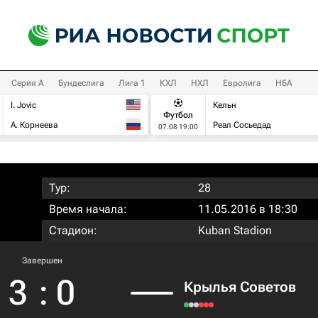
Серия А
Бундеслига
Лига 1
КХЛ
НХЛ
Евролига
НБА
I. Jovic
Кельн
Футбол
А. Корнеева
Реал Сосьедад
07.08 19:00
Тур:
28
Время начала:
11.05.2016 в 18:30
Стадион:
Kuban Stadion
Завершен
3
:
0
Крылья Советов