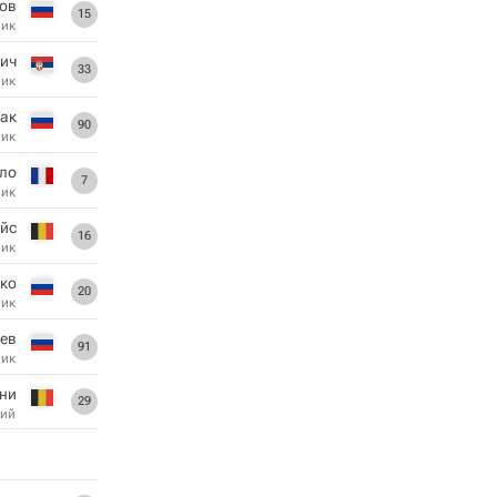
ов
15
ник
ич
33
ник
лак
90
ник
ло
7
ник
йс
16
ник
ко
20
ник
ев
91
ник
ни
29
ий