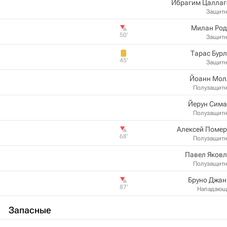
Ибрагим Цаллаг
Защит
Mилaн Род
50‎’‎
Защит
Тарас Бур
45‎’‎
Защит
Йоанн Мол
Полузащит
Йерун Сима
Полузащит
Алексей Помер
68‎’‎
Полузащит
Павел Яковл
Полузащит
Бруно Джан
87‎’‎
Нападающ
Запасные