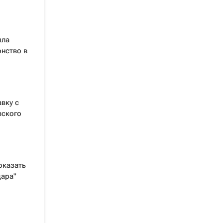
ила
нство в
вку с
вского
оказать
дара"