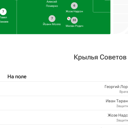
Алексей
6
Померко
Жозе Надсон
7
Павел
7
33
амаев
Йоанн Молло
Mилaн Родич
Крылья Советов
На поле
Георгий Ло
Врат
Иван Таран
Защит
Жозе Надс
Защит