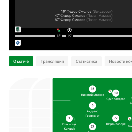
19‎’‎
Федор Смолов
(
Вандерсон
)
47‎’‎
Федор Смолов
(
Павел Мамаев
)
67‎’‎
Федор Смолов
(
Павел Мамаев
)
15‎’‎
19‎’‎
О матче
Трансляция
Статистика
Новости ко
15
10
Николай Марков
Одил Ахмедов
С
6
Андреас
Гранквист
77
1
Шарль Каборе
Станислав
27
Ва
Крицюк