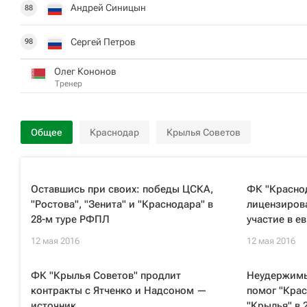
Андрей Синицын
88
Сергей Петров
98
Олег Кононов
Тренер
Общее
Краснодар
Крылья Советов
Оставшись при своих: победы ЦСКА,
ФК "Красно
"Ростова", "Зенита" и "Краснодара" в
лицензирова
28-м туре РФПЛ
участие в е
12 мая 2016
12 мая 2016
ФК "Крылья Советов" продлит
Неудержимы
контракты с Ятченко и Надсоном —
помог "Крас
источник
"Крылья" в 