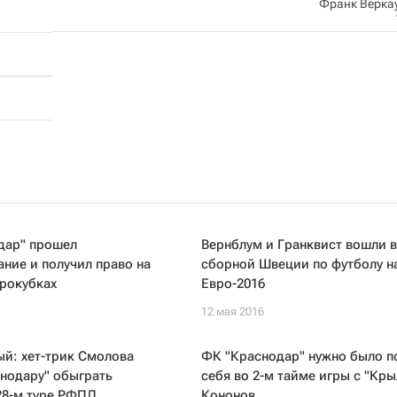
Франк Верка
дар" прошел
Вернблум и Гранквист вошли в
ние и получил право на
сборной Швеции по футболу н
врокубках
Евро-2016
12 мая 2016
й: хет-трик Смолова
ФК "Краснодар" нужно было п
нодару" обыграть
себя во 2-м тайме игры с "Кры
28-м туре РФПЛ
Кононов