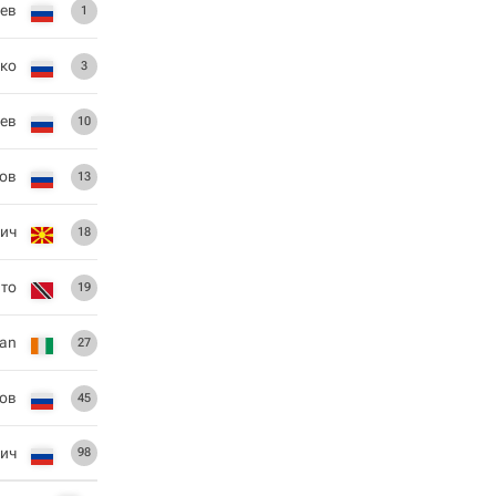
ев
1
нко
3
ев
10
ов
13
вич
18
то
19
san
27
ов
45
ич
98