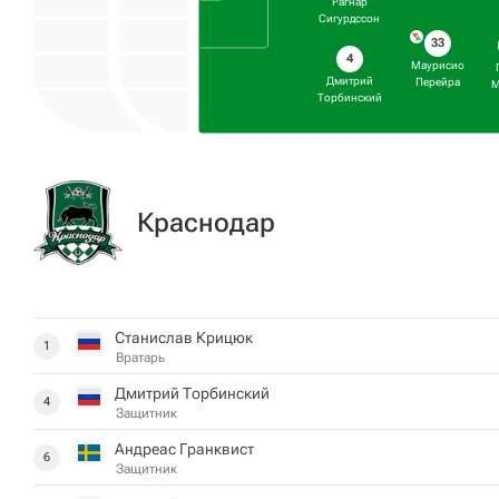
Рагнар
Сигурдссон
33
4
Маурисио
Дмитрий
Перейра
М
Торбинский
Краснодар
Станислав Крицюк
1
Вратарь
Дмитрий Торбинский
4
Защитник
Андреас Гранквист
6
Защитник