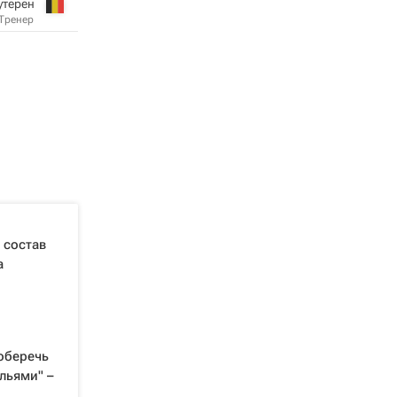
утерен
Тренер
 состав
а
оберечь
льями" –