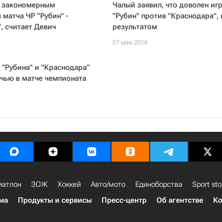
а закономерным
Чалый заявил, что доволен иг
 матча ЧР "Рубин" -
"Рубин" против "Краснодара", 
, считает Девич
результатом
07 мая 2016
"Рубина" и "Краснодара"
чью в матче чемпионата
иатлон
ЗОЖ
Хоккей
Авто/мото
Единоборства
Sport sto
ма
Продукты и сервисы
Пресс-центр
Об агентстве
Ко