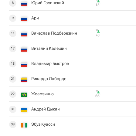
Юрий Газинский
8
15‎’‎
Ари
9
Вячеслав Подберезкин
11
76‎’‎
Виталий Калешин
17
Владимир Быстров
18
Рикардо Лаборде
21
Жоаозиньо
22
66‎’‎
Андрей Дыкан
31
Эбуэ Куасси
38