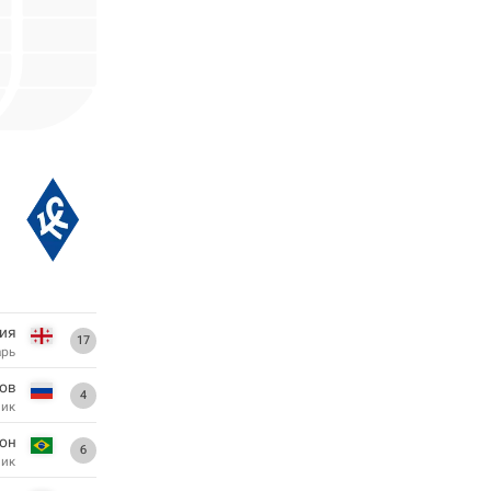
рия
17
арь
ов
4
ник
он
6
ник