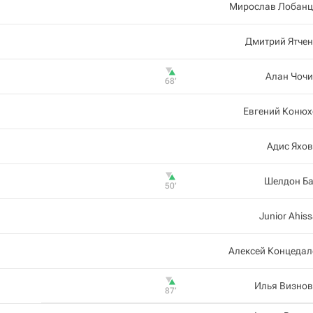
Мирослав Лобанц
Дмитрий Ятче
Алан Чочи
68‎’‎
Евгений Конюх
Адис Яхо
Шелдон Ба
50‎’‎
Junior Ahis
Алексей Концедал
Илья Визнов
87‎’‎