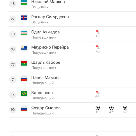
Николай Марков
15
Защитник
Рагнар Сигурдссон
27
Защитник
Одил Ахмедов
10
15‎’‎
Полузащитник
Маурисио Перейра
33
76‎’‎
Полузащитник
Шарль Каборе
77
Полузащитник
Павел Мамаев
7
Нападающий
Вандерсон
14
66‎’‎
Нападающий
Федор Смолов
90
19‎’‎
47‎’‎
67‎’‎
Нападающий