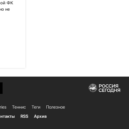
рой ФК
но не
ries
Теннис
Теги
Полезное
нтакты
RSS
Архив