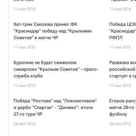
11 мая 2016
11 мая 2016
Хет-трик Смолова принес ФК
Победа ЦСК
"Краснодар" победу над "Крыльями
"Краснодар"
Советов" в матче ЧР
РФПЛ
11 мая 2016
11 мая 2016
Буратино не будет символом
Развязка вс
самарских "Крыльев Советов" – пресс-
российской
служба клуба
стартует в 
11 мая 2016
11 мая 2016
Победа "Ростова" над "Локомотивом"
Егоров расс
и дерби "Спартак" - "Динамо": итоги
матче 28-го
27-го тура ЧР
футболу
08 мая 2016
08 мая 2016