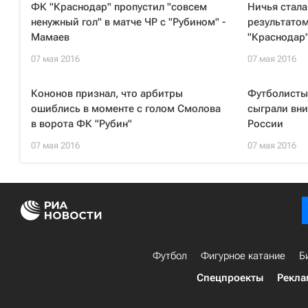
ФК "Краснодар" пропустил "совсем
Ничья стал
ненужный гол" в матче ЧР с "Рубином" -
результатом
Мамаев
"Краснодар"
07 мая 2016
07 мая 2016
Кононов признал, что арбитры
Футболисты 
ошиблись в моменте с голом Смолова
сыграли вни
в ворота ФК "Рубин"
России
07 мая 2016
07 мая 2016
Футбол
Фигурное катание
Б
Спецпроекты
Рекла