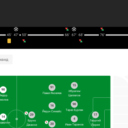
45‎’‎
47‎’‎
50‎’‎
66‎’‎
67‎’‎
68‎’‎
76‎’‎
манд
15
91
90
Ибрагим
Павел Яковлев
Федор
Цаллагов
молов
90
16
Тарас Бурлак
Йерун Симайс
29
17
14
4
Бруно
Георгий
ндерсон
20
Иван Таранов
Джанни
Лория