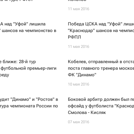
11 мая 2016
А над "Уфой" лишила
Победа ЦСКА над "Уфой" лиш
 шансов на чемпионство в
"Краснодар" шансов на чемпио
РФПЛ
11 мая 2016
е ближе: 28-й тур
Кобелев, отправленный в отста
 футбольной премьер-лиги
поста главного тренера моско
среду
ФК "Динамо"
10 мая 2016
удит "Динамо" и "Ростов" в
Боковой арбитр должен был п
 тура чемпионата России по
офсайд у футболиста "Красно
Смолова - Кисляк
07 мая 2016