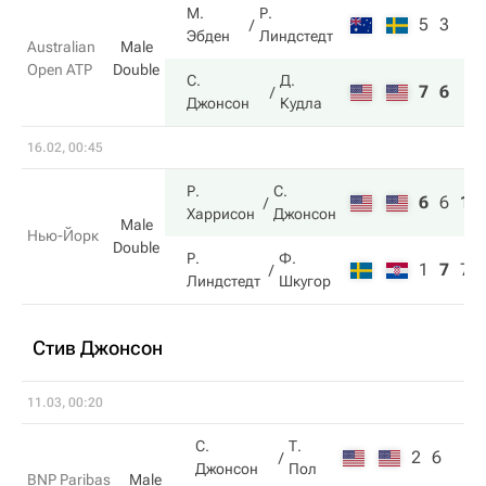
М.
Р.
5
3
Эбден
Линдстедт
Australian
Male
Open ATP
Double
С.
Д.
7
6
Джонсон
Кудла
16.02, 00:45
Р.
С.
6
6
10
Харрисон
Джонсон
Male
Нью-Йорк
Double
Р.
Ф.
1
7
7
Линдстедт
Шкугор
Стив Джонсон
11.03, 00:20
С.
Т.
2
6
Джонсон
Пол
BNP Paribas
Male