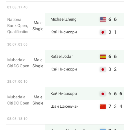
01.08, 17:40
6
6
Michael Zheng
National
Male
Bank Open,
Single
Qualification
3
1
Кэй Нисикори
30.07, 03:05
6
6
Rafael Jodar
Mubadala
Male
Citi DC Open
Single
3
2
Кэй Нисикори
28.07, 00:10
6
6
6
Кэй Нисикори
Mubadala
Male
Citi DC Open
Single
7
3
4
Шан Цзюньчэн
08.08, 18:10