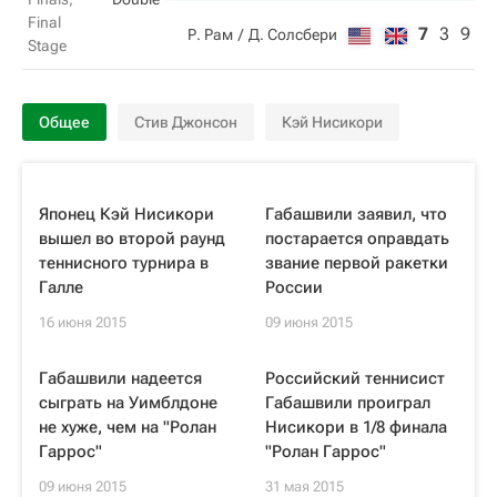
Final
7
3
9
Р. Рам
Д. Солсбери
Stage
Общее
Стив Джонсон
Кэй Нисикори
Японец Кэй Нисикори
Габашвили заявил, что
вышел во второй раунд
постарается оправдать
теннисного турнира в
звание первой ракетки
Галле
России
16 июня 2015
09 июня 2015
Габашвили надеется
Российский теннисист
сыграть на Уимблдоне
Габашвили проиграл
не хуже, чем на "Ролан
Нисикори в 1/8 финала
Гаррос"
"Ролан Гаррос"
09 июня 2015
31 мая 2015