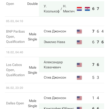
Open
Double
У.
Н.
6
7
Коольхоф
Мектич
05.03, 04:10
7
6
4
Стив Джонсон
BNP Paribas
Male
Open,
Single
Qualification
6
7
6
Эмилио Нава
18.02, 04:40
Александар
7
6
Los Cabos
Ковачевич
Male
Open,
Single
Qualification
5
3
Стив Джонсон
06.02, 23:20
1
4
Стив Джонсон
Male
Dallas Open
Single
6
6
Кристофер Юбэнкс