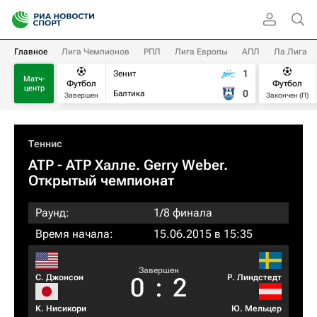
Главное
Лига Чемпионов
РПЛ
Лига Европы
АПЛ
Ла Лига
1
Зенит
Матч-
Футбол
Футбол
центр
0
Балтика
Завершен
Закончен (П)
Теннис
ATP
- ATP Халле. Gerry Weber.
Открытый чемпионат
Раунд:
1/8 финала
Время начала:
15.06.2015 в 15:35
Завершен
С. Джонсон
Р. Линдстедт
0
:
2
К. Нисикори
Ю. Мельцер