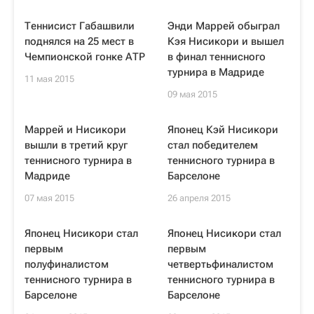
Теннисист Габашвили
Энди Маррей обыграл
поднялся на 25 мест в
Кэя Нисикори и вышел
Чемпионской гонке АТР
в финал теннисного
турнира в Мадриде
11 мая 2015
09 мая 2015
Маррей и Нисикори
Японец Кэй Нисикори
вышли в третий круг
стал победителем
теннисного турнира в
теннисного турнира в
Мадриде
Барселоне
07 мая 2015
26 апреля 2015
Японец Нисикори стал
Японец Нисикори стал
первым
первым
полуфиналистом
четвертьфиналистом
теннисного турнира в
теннисного турнира в
Барселоне
Барселоне