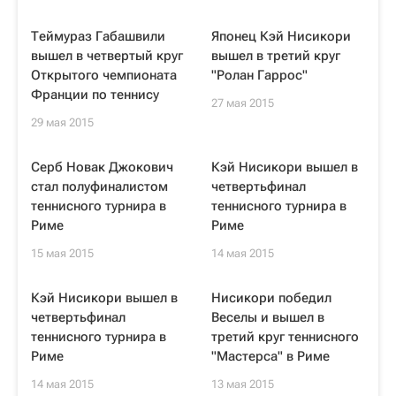
Теймураз Габашвили
Японец Кэй Нисикори
вышел в четвертый круг
вышел в третий круг
Открытого чемпионата
"Ролан Гаррос"
Франции по теннису
27 мая 2015
29 мая 2015
Серб Новак Джокович
Кэй Нисикори вышел в
стал полуфиналистом
четвертьфинал
теннисного турнира в
теннисного турнира в
Риме
Риме
15 мая 2015
14 мая 2015
Кэй Нисикори вышел в
Нисикори победил
четвертьфинал
Веселы и вышел в
теннисного турнира в
третий круг теннисного
Риме
"Мастерса" в Риме
14 мая 2015
13 мая 2015