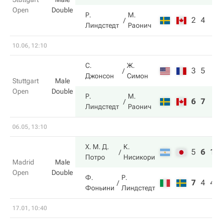
Open
Double
Р.
М.
2
4
Линдстедт
Раонич
10.06, 12:10
С.
Ж.
3
5
Джонсон
Симон
Stuttgart
Male
Open
Double
Р.
М.
6
7
Линдстедт
Раонич
06.05, 13:10
Х. М. Д.
К.
5
6
10
Потро
Нисикори
Madrid
Male
Open
Double
Ф.
Р.
7
4
4
Фоньини
Линдстедт
17.01, 10:40