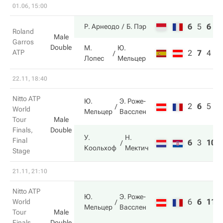
01.06, 15:00
6
5
6
Р. Арнеодо
Б. Пэр
Roland
Male
Garros
Double
М.
Ю.
ATP
2
7
4
Лопес
Мельцер
22.11, 18:40
Nitto ATP
Ю.
Э. Роже-
2
6
5
World
Мельцер
Васслен
Tour
Male
Finals,
Double
У.
Н.
Final
6
3
10
Коольхоф
Мектич
Stage
21.11, 21:10
Nitto ATP
Ю.
Э. Роже-
6
6
11
World
Мельцер
Васслен
Tour
Male
Finals,
Double