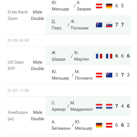
Ю.
А.
6
5
Мельцер
Зверев
Erste Bank
Male
Open
Double
Д.
Ф.
7
7
Пирс
Полашек
03.09, 04:00
Ж.
Ф.
6
6
6
Шарди
Мартен
US Open
Male
ATP
Double
Ю.
М.
3
7
3
Мельцер
Полманс
01.07, 17:50
С.
М.
7
4
6
Арендс
Мидделкоп
Уимблдон
Male
(м)
Double
А.
Ю.
6
6
2
Бегеманн
Мельцер