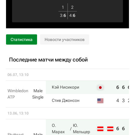
1
2
3
:
6
4
:
6
Статистика
Новости участников
Последние матчи между собой
06.07, 13:10
6
6
6
Кэй Нисикори
Wimbledon
Male
ATP
Single
4
3
2
Стив Джонсон
13.06, 13:10
О.
Ю.
6
6
Марах
Мельцер
Stuttgart
Male