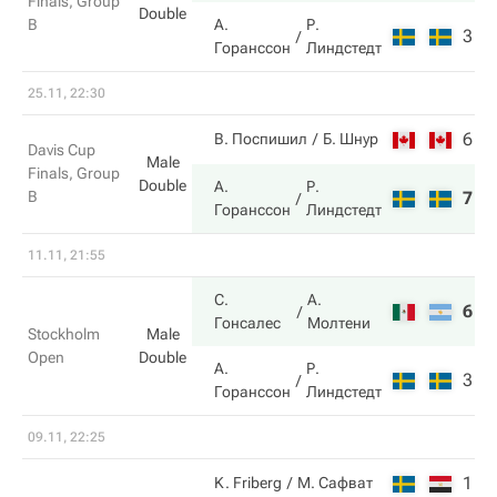
Finals, Group
Double
B
А.
Р.
3
3
Горанссон
Линдстедт
25.11, 22:30
6
4
В. Поспишил
Б. Шнур
Davis Cup
Male
Finals, Group
Double
А.
Р.
B
7
6
Горанссон
Линдстедт
11.11, 21:55
С.
А.
6
6
Гонсалес
Молтени
Stockholm
Male
Open
Double
А.
Р.
3
4
Горанссон
Линдстедт
09.11, 22:25
1
6
K. Friberg
М. Сафват