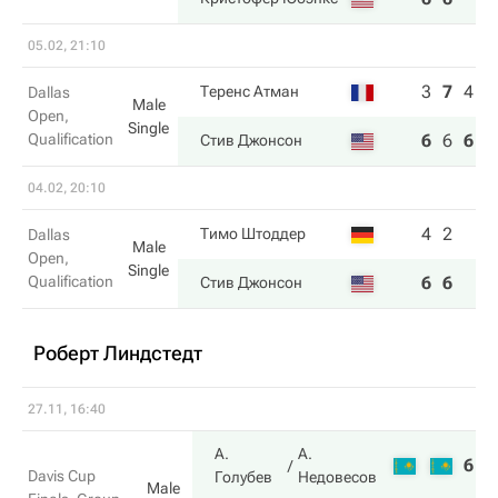
05.02, 21:10
3
7
4
Теренс Атман
Dallas
Male
Open,
Single
Qualification
6
6
6
Стив Джонсон
04.02, 20:10
4
2
Тимо Штоддер
Dallas
Male
Open,
Single
Qualification
6
6
Стив Джонсон
Роберт Линдстедт
27.11, 16:40
А.
А.
6
6
Davis Cup
Голубев
Недовесов
Male