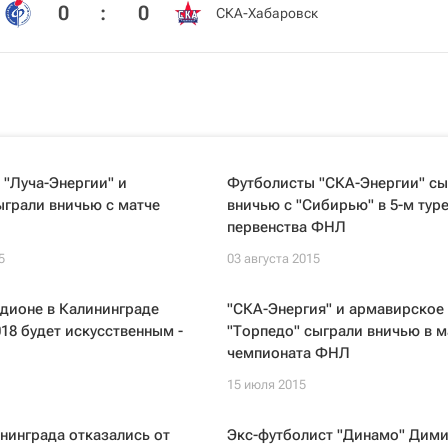
0
:
0
СКА-Хабаровск
"Луча-Энергии" и
Футболисты "СКА-Энергии" сы
ыграли вничью с матче
вничью с "Сибирью" в 5-м тур
первенства ФНЛ
5
03 августа 2015
адионе в Калининграде
"СКА-Энергия" и армавирское
18 будет искусственным -
"Торпедо" сыграли вничью в м
чемпионата ФНЛ
15 июля 2015
нинграда отказались от
Экс-футболист "Динамо" Дим