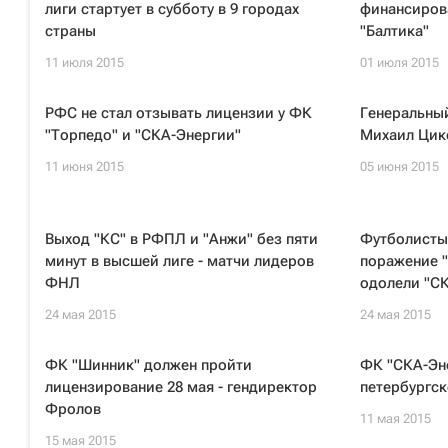
лиги стартует в субботу в 9 городах
финансиров
страны
"Балтика"
11 июля 2015
01 июля 2015
РФС не стал отзывать лицензии у ФК
Генеральны
"Торпедо" и "СКА-Энергии"
Михаил Цике
11 июня 2015
05 июня 2015
Выход "КС" в РФПЛ и "Анжи" без пяти
Футболисты 
минут в высшей лиге - матчи лидеров
поражение 
ФНЛ
одолели "С
24 мая 2015
24 мая 2015
ФК "Шинник" должен пройти
ФК "СКА-Эн
лицензирование 28 мая - гендиректор
петербургс
Фролов
11 мая 2015
15 мая 2015