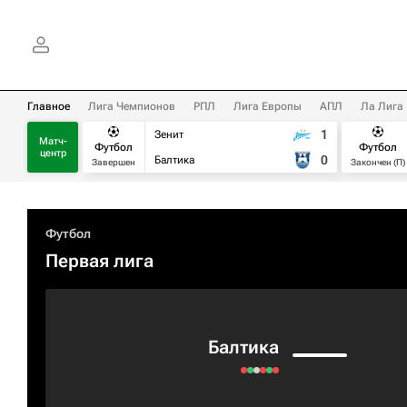
Главное
Лига Чемпионов
РПЛ
Лига Европы
АПЛ
Ла Лига
1
Зенит
Матч-
Футбол
Футбол
центр
0
Балтика
Завершен
Закончен (П)
Футбол
Первая лига
Балтика