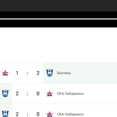
1
:
2
Балтика
2
:
0
СКА-Хабаровск
2
:
0
СКА-Хабаровск