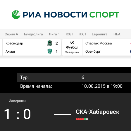
Серия А
Бундеслига
Лига 1
КХЛ
НХЛ
Евролига
НБА
2
Краснодар
Спартак Москва
Футбол
1
Ахмат
Оренбург
Завершен
Тур:
6
Время начала:
10.08.2015 в 19:00
Завершен
1
:
0
СКА-Хабаровск