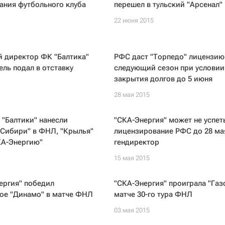
ания футбольного клуба
перешел в тульский "Арсенал"
22 июня 2015
й директор ФК "Балтика"
РФС даст "Торпедо" лицензию
ль подал в отставку
следующий сезон при условии
закрытия долгов до 5 июня
28 мая 2015
"Балтики" нанесли
"СКА-Энергия" может не успет
"Сибири" в ФНЛ, "Крылья"
лицензирование РФС до 28 мая
КА-Энергию"
гендиректор
15 мая 2015
ергия" победил
"СКА-Энергия" проиграла "Газ
кое "Динамо" в матче ФНЛ
матче 30-го тура ФНЛ
03 мая 2015