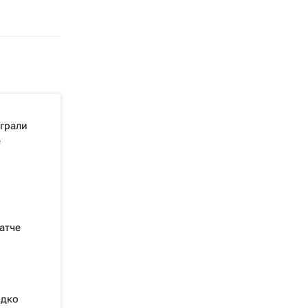
грали
е
атче
идко