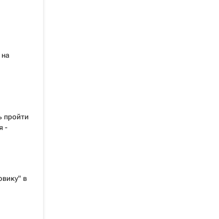
 на
ь пройти
 -
овику" в