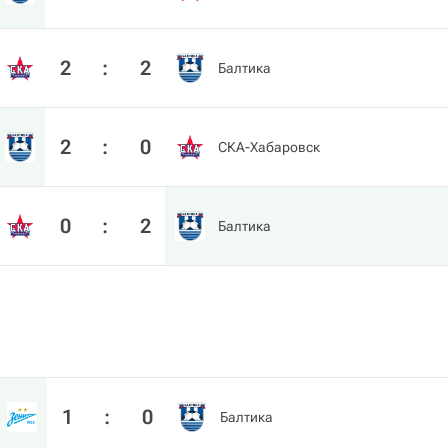
2
:
2
Балтика
2
:
0
СКА-Хабаровск
0
:
2
Балтика
1
:
0
Балтика