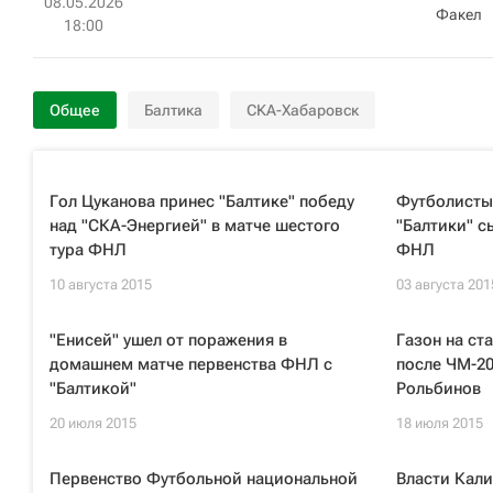
08.05.2026
Факел
18:00
Общее
Балтика
СКА-Хабаровск
Гол Цуканова принес "Балтике" победу
Футболисты 
над "СКА-Энергией" в матче шестого
"Балтики" с
тура ФНЛ
ФНЛ
10 августа 2015
03 августа 201
"Енисей" ушел от поражения в
Газон на ст
домашнем матче первенства ФНЛ с
после ЧМ-20
"Балтикой"
Рольбинов
20 июля 2015
18 июля 2015
Первенство Футбольной национальной
Власти Кали