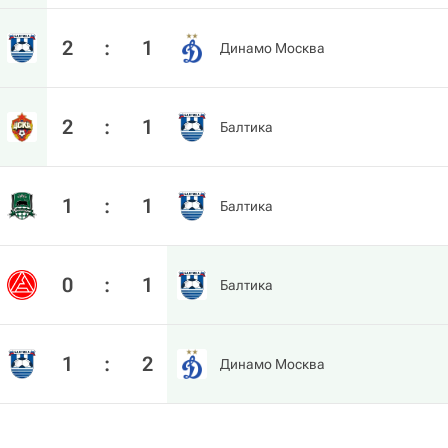
2
:
1
Динамо Москва
2
:
1
Балтика
1
:
1
Балтика
0
:
1
Балтика
1
:
2
Динамо Москва