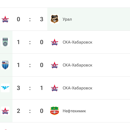
0
:
3
Урал
1
:
0
СКА-Хабаровск
1
:
0
СКА-Хабаровск
3
:
1
СКА-Хабаровск
2
:
0
Нефтехимик