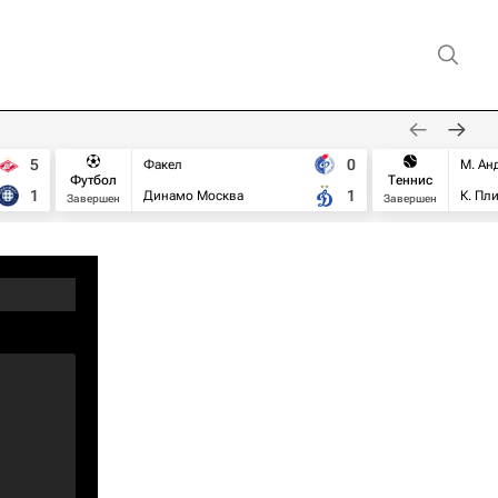
5
0
Факел
М. Ан
Футбол
Теннис
1
1
Динамо Москва
К. Пл
Завершен
Завершен